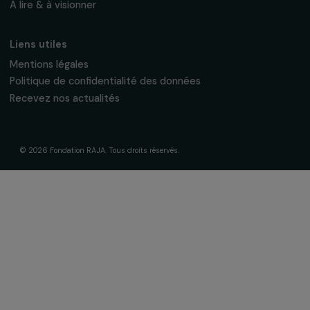
Fondation RAJA–Danièle Marcovici
16, rue de l’étang, Paris Nord 2
95 977 Roissy CDG Cedex
fondation@raja.fr