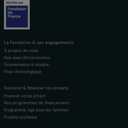
Suivez-nous
Fondation RAJA–Danièle Marcovici
16, rue de l’étang, Paris Nord 2
95 977 Roissy CDG Cedex
fondation@raja.fr