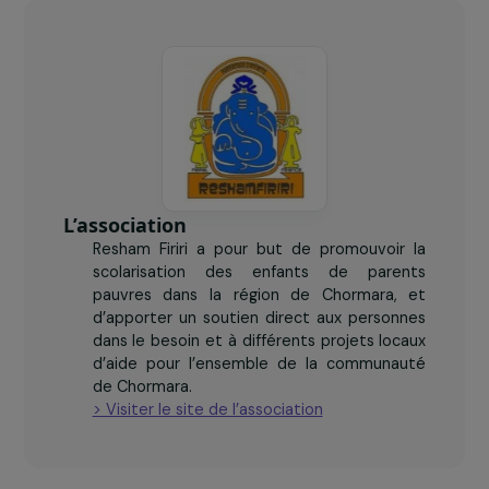
femmes éleveuses d'ici 3 ans
1
coopérative créée