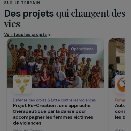
L’association
Resham Firiri a pour but de promouvoir la
scolarisation des enfants de parents
pauvres dans la région de Chormara, et
d’apporter un soutien direct aux personnes
dans le besoin et à différents projets locaux
d’aide pour l’ensemble de la communauté
de Chormara.
> Visiter le site de l’association
SUR LE TERRAIN
qui changent d
Des projets
vies
Voir tous les projets