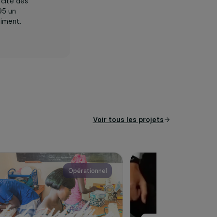
bitants de la cité des
ène depuis 1995 un
étiers de bâtiment.