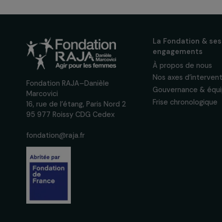
actualités
Inscrivez-vous à notre n
pour suivre nos appels à 
actions concrètes et év
des droits des femmes.
Nous respectons vos données per
confidentialité
La Fondation