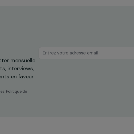
Sénégal
os