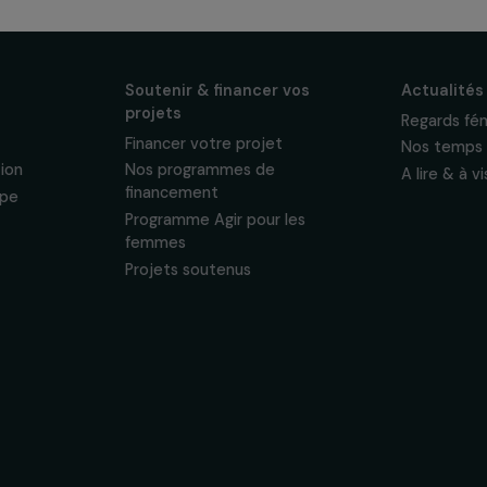
ewsletter mensuelle
projets, interviews,
énements en faveur
sonnelles.
Politique de
 & ses
Soutenir & financer vos