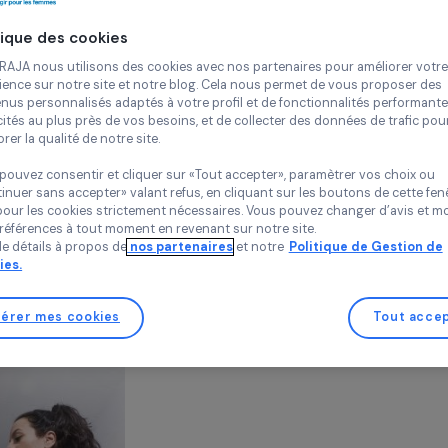
France,
Euro
Continue
Politique des cookies
Chez RAJA nous utilisons des cookies avec nos partenaires pour 
expérience sur notre site et notre blog. Cela nous permet de vou
contenus personnalisés adaptés à votre profil et de fonctionnali
publicités au plus près de vos besoins, et de collecter des donnée
améliorer la qualité de notre site.
Projet soutenu en 2008, 2009, de 2011 à 2013 et en 2018
Vous pouvez consentir et cliquer sur «Tout accepter», paramètrer
«Continuer sans accepter» valant refus, en cliquant sur les bouton
sauf pour les cookies strictement nécessaires. Vous pouvez chang
vos préférences à tout moment en revenant sur notre site.
Plus de détails à propos de
nos partenaires
et notre
Politique 
Cookies.
n du projet
Gérer mes cookies