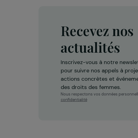
Île-de-France
Recevez n