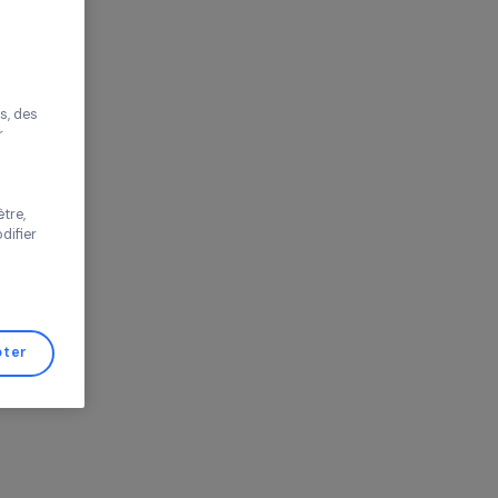
pe
r sans accepter
améliorer votre
s proposer des
tés performantes, des
s de trafic pour
 vos choix ou
s de cette fenêtre,
er d’avis et modifier
de Gestion de
Tout accepter