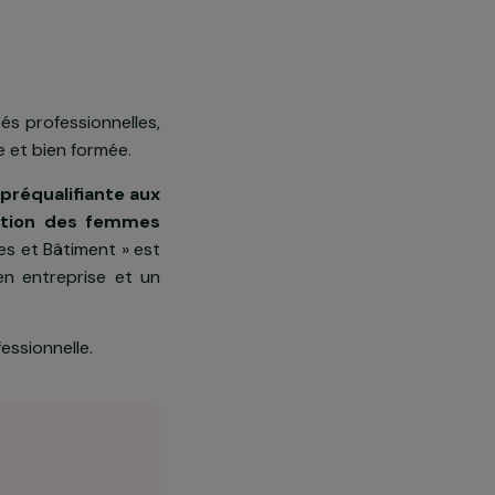
d’opportunités professionnelles,
uvre qualifiée et bien formée.
e
formation préqualifiante aux
n) à destination des femmes
amme « Femmes et Bâtiment » est
immersion en entreprise et un