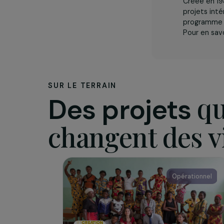
L’assoc
Créée
proje
progr
Pour 
SUR LE TERRAIN
Des projets