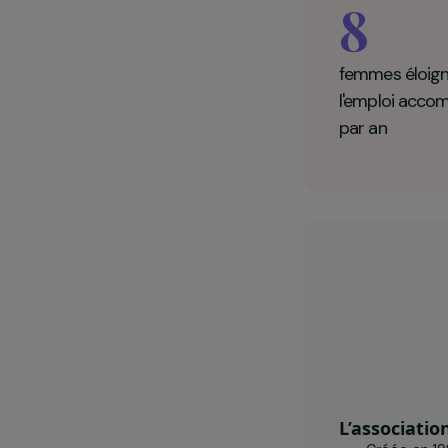
Ce parcours p
Habite
8
femmes 
l'emplo
par an