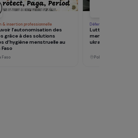
Voir tous les pro
Opérationnel
Formation & insertion professionnelle
Déf
Promouvoir l’autonomisation des
Lu
femmes grâce à des solutions
me
durables d’hygiène menstruelle au
uk
Burkina Faso