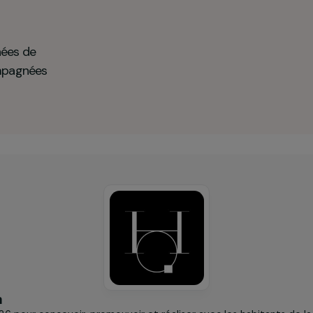
ermet aux femmes de lever les freins à leur insertion so
r au quotidien en chiffres clés
éloignées de
i accompagnées