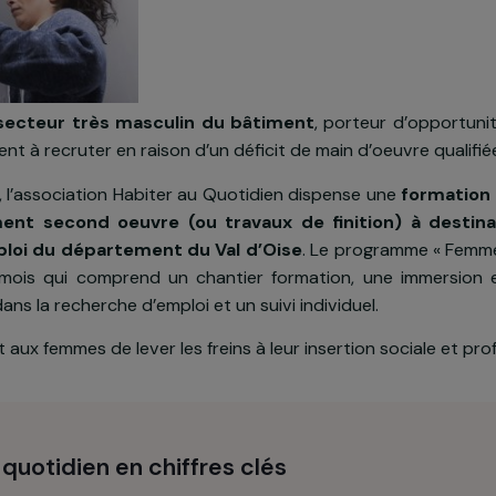
ans le
secteur très masculin du bâtiment
, porteur 
s peinent à recruter en raison d’un déficit de main d’oe
 22 ans, l’association Habiter au Quotidien dispense un
bâtiment second oeuvre (ou travaux de finitio
e l’emploi du département du Val d’Oise
. Le progr
de 9 mois qui comprend un chantier formation, une 
t dans la recherche d’emploi et un suivi individuel.