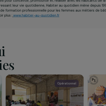
iation
 en 1986 pour concevoir, promouvoir et réaliser avec les ha
ts intéressant leur vie quotidienne, Habiter au quotidien m
amme de formation professionnelle pour les femmes aux m
en savoir plus :
www.habiter-au-quotidien.fr
qui