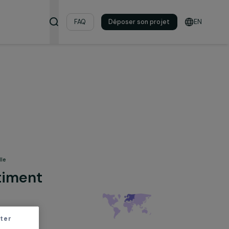
s & ressources
FAQ
Déposer son pro
on professionnelle
et Bâtiment
uotidien