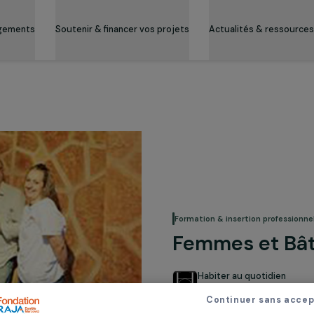
es engagements
Soutenir & financer vos projets
Actualité
Formation & inserti
Femmes 
Habiter au q