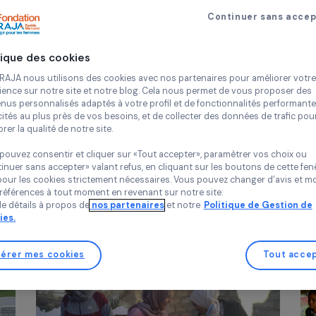
Continue
Politique des cookies
Chez RAJA nous utilisons des cookies avec nos partenaires pour 
expérience sur notre site et notre blog. Cela nous permet de vou
contenus personnalisés adaptés à votre profil et de fonctionnali
publicités au plus près de vos besoins, et de collecter des donnée
améliorer la qualité de notre site.
ACTION DES FEMMES POUR L’ENVIRONNEMENT
n des
Renforcer l’égalité de genre d
Vous pouvez consentir et cliquer sur «Tout accepter», paramètrer
la gestion durable des déchet
«Continuer sans accepter» valant refus, en cliquant sur les bouton
sauf pour les cookies strictement nécessaires. Vous pouvez chang
20 février 2023
vos préférences à tout moment en revenant sur notre site.
Plus de détails à propos de
nos partenaires
et notre
Politique 
Cookies.