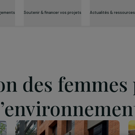
es engagements
Soutenir & financer vos projets
Actualité
ement
tion des femm
l’environne