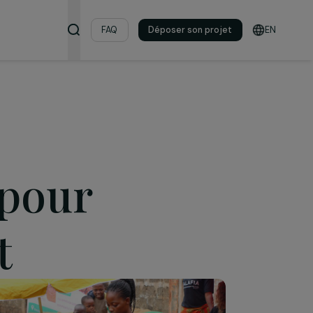
s & ressources
FAQ
Déposer son pro
es pour
ment