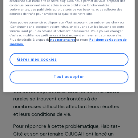
Haïti,
Amérique latine
Continuer sans accepter
Politique des cookies
Projet soutenu en 2022 : Femmes & Environnement
Chez RAJA nous utilisons des cookies avec nos partenaires pour améliorer vo
expérience sur notre site et notre blog. Cela nous permet de vous proposer de
contenus personnalisés adaptés à votre profil et de fonctionnalités
performantes, des publicités au plus près de vos besoins, et de collecter des
données de trafic pour améliorer la qualité de notre site.
Vous pouvez consentir et cliquer sur «Tout accepter», paramètrer vos choix ou
«Continuer sans accepter» valant refus, en cliquant sur les boutons de cette
Présentation du projet
fenêtre, sauf pour les cookies strictement nécessaires. Vous pouvez changer
d’avis et modifier vos préférences à tout moment en revenant sur notre site.
Plus de détails à propos de
nos partenaires
et notre
Politique de Gestion 
Cookies.
Dans la Vallée de Jacmel et Bainet, région
montagneuse et difficile d’accès au Sud-Est
Gérer mes cookies
d’Haïti, les habitant.e.s vivent principalement de
l’agriculture, de l’élevage et de l’artisanat. En
Tout accepter
raison de la sécheresse, de la déforestation et
des catastrophes naturelles, les communautés