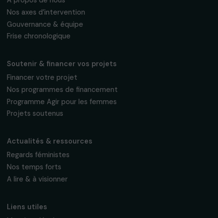
Fondation RAJA–Danièle Marcovici
16, rue de l’étang, Paris Nord 2
95 977 Roissy CDG Cedex
fondation@raja.fr