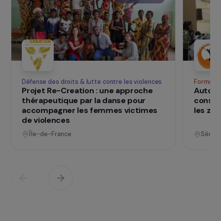
homme-femme, autonomisation des femmes,
souveraineté alimentaire et protection de
l’environnement.
SUR LE TERRAIN
qui changent d
Des projets
vies
Voir tous les projets
Opérationnel