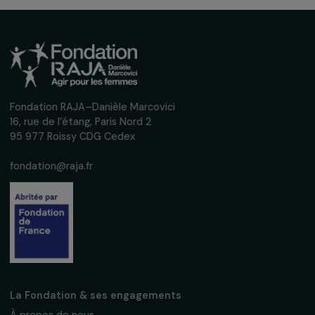
Recevez nos actualités
Inscrivez-vous à notre newsletter
mensuelle pour suivre nos appels à projets,
interviews, actions concrètes et
événements en faveur des droits des
femmes.
Nous respectons vos données personnelles.
Politique de
confidentialité
S'abonner
Suivez-nous