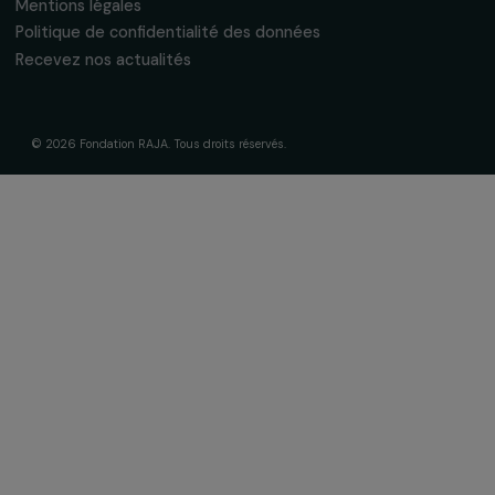
La Fondation & ses engagements
À propos de nous
Nos axes d’intervention
Gouvernance & équipe
Frise chronologique
Soutenir & financer vos projets
Financer votre projet
Nos programmes de financement
Programme Agir pour les femmes
Projets soutenus
Actualités & ressources
Regards féministes
Nos temps forts