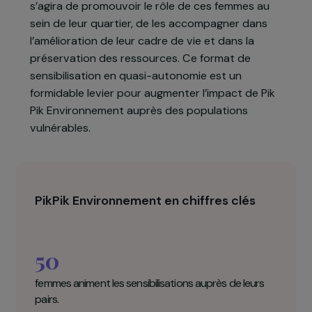
populaires sont les premières victimes des
problèmes environnementaux, tout en étant un
formidable levier de changement. Sous forme
d’expérimentation, Passeport écocitoyen perme
de sensibiliser les mères de famille de L’Ile-Saint-
Denis à la gestion des déchets afin qu’elle en
diffuse les bonnes pratiques auprès de leur pair. Il
s’agira de promouvoir le rôle de ces femmes au
sein de leur quartier, de les accompagner dans
l’amélioration de leur cadre de vie et dans la
préservation des ressources. Ce format de
sensibilisation en quasi-autonomie est un
formidable levier pour augmenter l’impact de Pik
Pik Environnement auprès des populations
vulnérables.