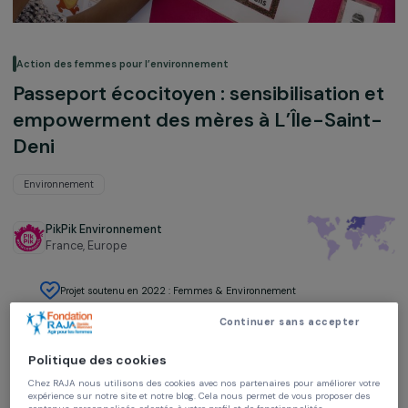
Action des femmes pour l’environnement
Passeport écocitoyen : sensibilisation 
empowerment des mères à L’Île-Sain
Deni
Environnement
PikPik Environnement
France,
Europe
Projet soutenu en 2022 : Femmes & Environnement
Continuer sans accepter