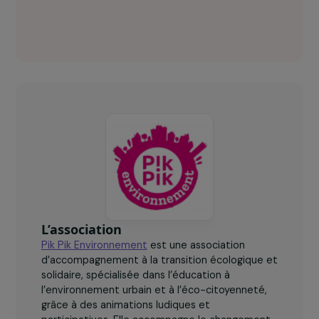
PikPik Environnement en chiffres clés
50
femmes animent les sensibilisations auprès de leurs
pairs.