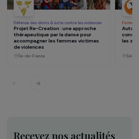
SUR LE TERRAIN
qui changent d
Des projets
vies
Voir tous les projets
Opérationnel
Défense des droits & lutte contre les violences
F