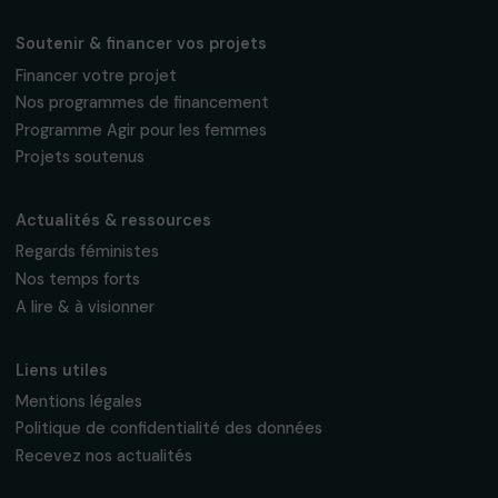
Fondation RAJA–Danièle Marcovici
16, rue de l’étang, Paris Nord 2
95 977 Roissy CDG Cedex
fondation@raja.fr
La Fondation & ses engagements
À propos de nous
Nos axes d’intervention