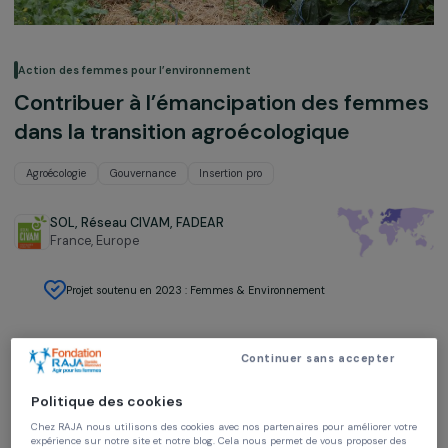
Action des femmes pour l’environnement
Contribuer à l’émancipation des fem
dans la transition agroécologique
Agroécologie
Gouvernance
Insertion pro
SOL, Réseau CIVAM, FADEAR
France,
Europe
Projet soutenu en 2023 : Femmes & Environnement
Continuer sans accepter