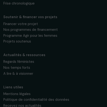
Fondation RAJA–Danièle Marcovici
16, rue de l’étang, Paris Nord 2
95 977 Roissy CDG Cedex
fondation@raja.fr
La Fondation & ses engagements
À propos de nous