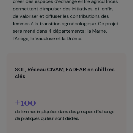
meilleure inclusion des femmes dans le secteur
agricole. En 2023, ces 3 acteurs souhaitent
accentuer leur collaboration et leur soutien aux
agricultrices en proposant un projet commun. Il
s’agira d’accompagner les paysannes et futures
paysannes dans leur installation et de les former
sur des techniques agricoles spécifiques, de
créer des espaces d’échange entre agricultrices
permettant d’impulser des initiatives, et, enfin,
de valoriser et diffuser les contributions des
femmes à la transition agroécologique. Ce projet
sera mené dans 4 départements : la Marne,
l’Ariège, le Vaucluse et la Drôme.