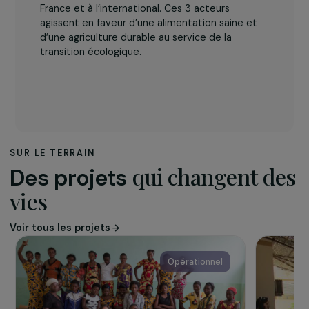
L’association
Le projet est porté par un consortium de 3
acteurs : le
Réseau CIVAM
, la
Fédération
Associative pour le Développement de l’Emploi
Agricole et Rural (FADEAR)
et
SOL
. Le réseau
CIVAM et FADEAR sont deux organisations à la
tête d’un réseau d’acteurs locaux, tandis que
SOL agit directement sur les territoires en
France et à l’international. Ces 3 acteurs
agissent en faveur d’une alimentation saine et
d’une agriculture durable au service de la
transition écologique.