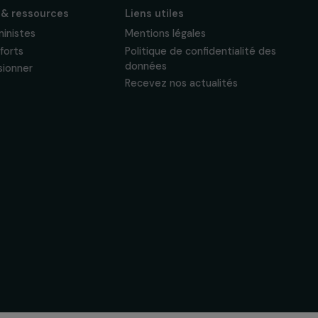
Suivez-nous
Actualités & ressources
Liens utiles
Regards féministes
Mentions légales
Nos temps forts
Politique de confide