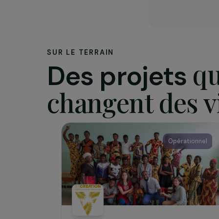
L’assoc
ONG fran
familles 
Son actio
alimentai
localeme
SUR LE TERRAIN
Des projets
changent des