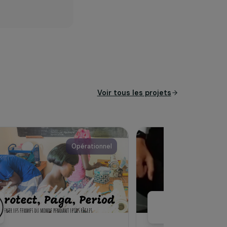
es pays du Sud aux côtés des
ement durable et inclusif.
coles qui assurent sécurité
 créent plus de valeurs
Voir tous les pro