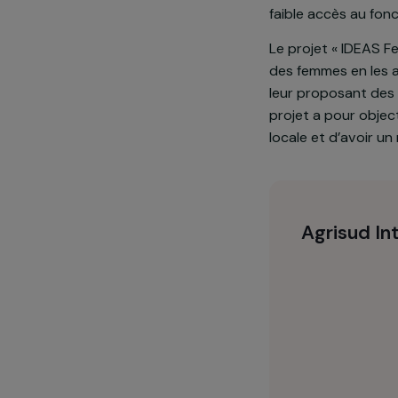
Le Parc Natio
minorités eth
communautés,
faible accès 
Le projet « I
des femmes en
leur proposant
projet a pour
locale et d’a
Agrisu