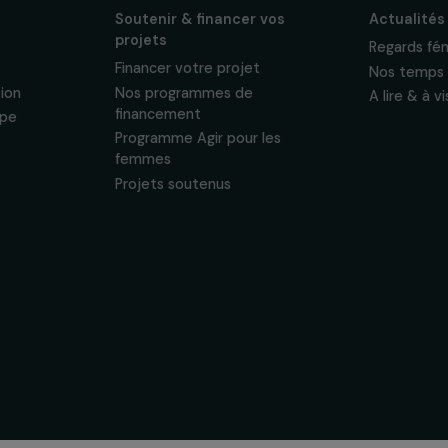
ewsletter mensuelle
projets, interviews,
énements en faveur
sonnelles.
Politique de
 & ses
Soutenir & financer vos
s
projets
nous
Financer votre projet