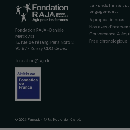
Inscrivez-vous à notre n
pour suivre nos appels à 
actions concrètes et év
des droits des femmes.
Nous respectons vos données per
confidentialité
La Fondation
engagement
À propos de 