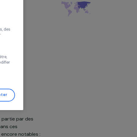
vironnement
r sans accepter
rnational
e
améliorer votre
s proposer des
tés performantes, des
s de trafic pour
 vos choix ou
s de cette fenêtre,
er d’avis et modifier
de Gestion de
Tout accepter