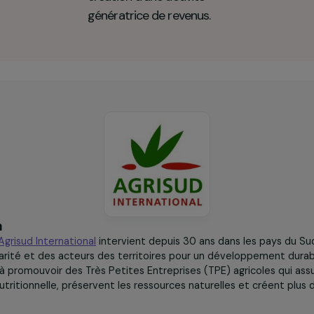
40
femmes agricultrices
formées et
accompagnées dans la
création d’une activité
génératrice de revenus.