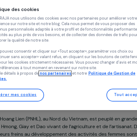
Agroécologie
En
Continue
Agrisud Inte
Politique des cookies
Vietnam,
Asi
Chez RAJA nous utilisons des cookies avec nos partenaires pour 
expérience sur notre site et notre blog. Cela nous permet de vou
contenus personnalisés adaptés à votre profil et de fonctionnali
publicités au plus près de vos besoins, et de collecter des donnée
améliorer la qualité de notre site.
Vous pouvez consentir et cliquer sur «Tout accepter», paramètrer
Projet soutenu en 2022 : Femmes & Environnement
«Continuer sans accepter» valant refus, en cliquant sur les bouton
sauf pour les cookies strictement nécessaires. Vous pouvez chang
vos préférences à tout moment en revenant sur notre site.
Plus de détails à propos de
nos partenaires
et notre
Politique 
Cookies.
Gérer mes cookies
n du projet