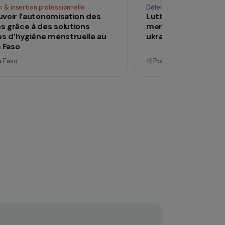
Opérationnel
Formation & insertion professionnelle
Déf
Promouvoir l’autonomisation des
Lu
femmes grâce à des solutions
me
durables d’hygiène menstruelle au
uk
Burkina Faso
Burkina Faso
P