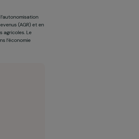
lé en grande partie par des
l’artisanat. Dans ces
femmes sont encore notables :
ional, permet l’autonomisation
ératrice de revenus (AGR) et en
s les filières agricoles. Le
valorisées dans l’économie