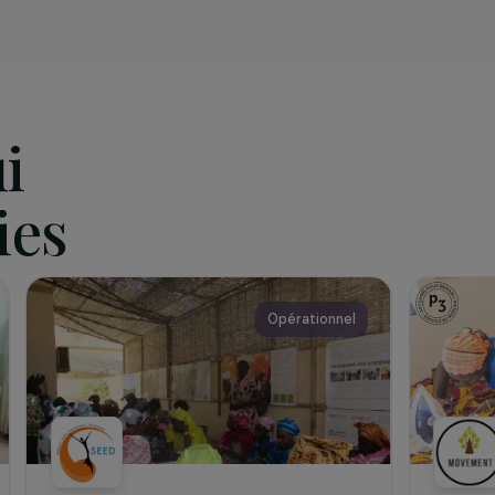
iation
çaise,
Agrisud International
intervient depuis 30 ans dans l
en précarité et des acteurs des territoires pour un développ
n vise à promouvoir des Très Petites Entreprises (TPE) agri
re et nutritionnelle, préservent les ressources naturelles et
nt.
qui
 vies