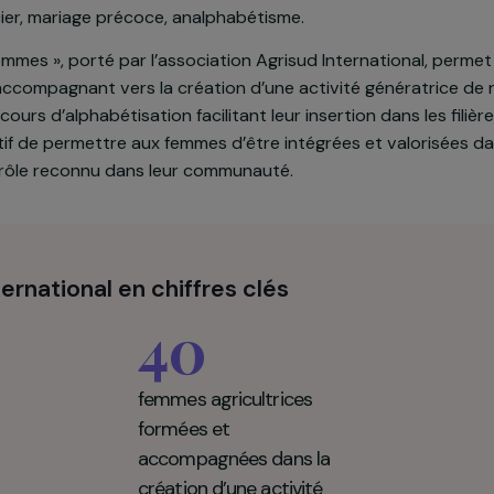
nal de Hoang Lien (PNHL), au Nord du Vietnam, est peup
niques Hmong, Giay et Dao vivant de l’agriculture et de 
 plusieurs freins au développement des activités des 
au foncier, mariage précoce, analphabétisme.
DEAS Femmes », porté par l’association Agrisud Internat
 les accompagnant vers la création d’une activité gén
 des cours d’alphabétisation facilitant leur insertion dan
 objectif de permettre aux femmes d’être intégrées et 
voir un rôle reconnu dans leur communauté.
d International en chiffres clés