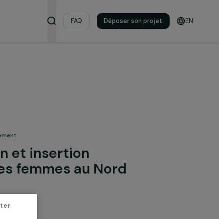
s & ressources
FAQ
Déposer son pro
 pour l’environnement
isation et insertion
que des femmes au Nord
nam