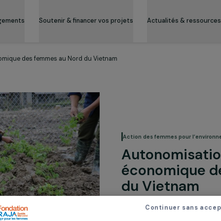
es engagements
Soutenir & financer vos projets
Actualité
ion économique des femmes au Nord du Vietnam
Action des femmes
Autonom
économi
du Viet