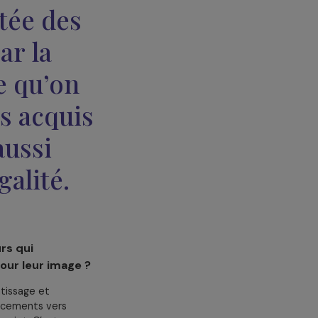
es défavorables ?
ts
, il est crucial de garantir que les
 d’abord par du financement
flexible
ements en constante évolution,
ndance et leur résilience :
enir au-delà d’un simple projet à
nce le montre très bien : réunir
plus largement, de mutualiser les
cette logique collaborative ne
cteur de la justice sociale.
la montée des
ent par la