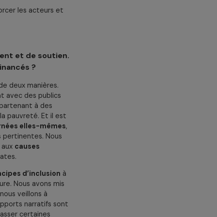
ollaboratif
où les fondations
mment sur des pratiques
auprès de l’écosystème
 à travers des conférences,
rces, de renforcer les acteurs et
nre en Europe.
de financement et de soutien.
de projets financés ?
le se traduit de deux manières.
 qui travaillent avec des publics
 réfugiées, appartenant à des
ales ou dans la pauvreté. Et il est
ersonnes concernées elles-mêmes
,