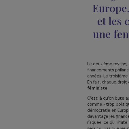
structurelle
Je dirais qu’il
politique actue
Le
l’é
Europ
et l
une 