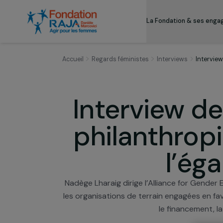
La Fondation & s
Accueil
Regards féministes
Interviews
I
Interview 
philanthr
l’
Nadège Lharaig dirige l’Alliance for G
les organisations de terrain engagées 