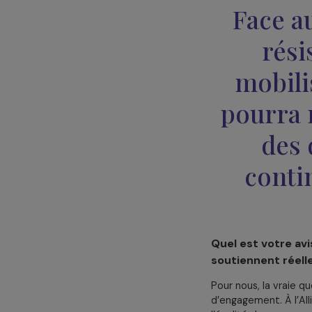
philanthropi
Dans le contex
ressources dis
et pluriannue
mais aussi par 
constituer des 
court terme.
Ensuite, une st
plusieurs fond
risques et de 
devrait pas se 
Face
r