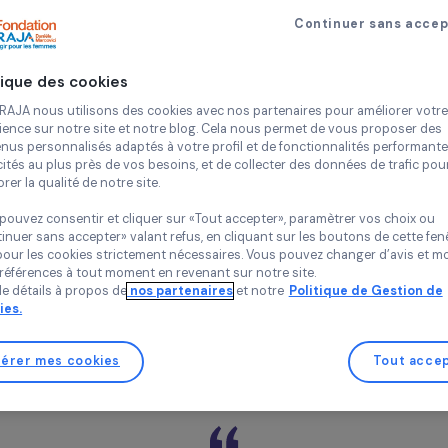
ent, la résilience et l’impact des associations féministe
Philanthropie engagée
12 septembre 2025
Continue
nous expliquer la mission principale de l’Alliance 
Politique des cookies
lle soutient concrètement les organisations de te
Chez RAJA nous utilisons des cookies avec nos partenaires pour 
expérience sur notre site et notre blog. Cela nous permet de vou
contenus personnalisés adaptés à votre profil et de fonctionnali
é créée officiellement en 2021 pour répondre à un constat trè
publicités au plus près de vos besoins, et de collecter des donnée
améliorer la qualité de notre site.
 l’égalité de genre en Europe sont
sous-financées et sous
r la Fondation CHANEL quelques années plus tôt avait mon
Vous pouvez consentir et cliquer sur «Tout accepter», paramètrer
ons fonctionnaient avec des budgets moyens autour de 50 
«Continuer sans accepter» valant refus, en cliquant sur les bouton
anents et uniquement avec des bénévoles. Ce décalage a
sauf pour les cookies strictement nécessaires. Vous pouvez chang
urope montrait combien il fallait renforcer durablement le se
vos préférences à tout moment en revenant sur notre site.
atif : aujourd’hui, nous sommes
le premier et encore le seu
Plus de détails à propos de
nos partenaires
et notre
Politique 
Cookies.
vement à l’égalité de genre
, réunissant sept fondations. No
s d’argent au secteur et de le renforcer.