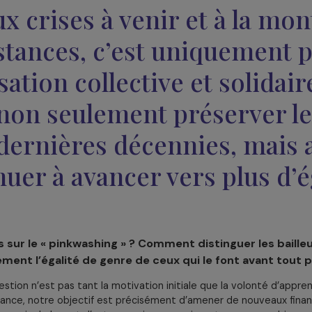
ques dans des contextes de crises et de politiqu
te actuel, marqué par une véritable
crise des financemen
ponibles soient les plus qualitatives possibles. Cela passe
l
, qui permet aux associations de s’adapter à des environn
la possibilité d’utiliser ces fonds pour consolider leur indépe
réserves, investir, acheter un local… bref, sécuriser leur av
ratégie clé, c’est le
travail collectif
. L’expérience de l’Allia
ations autour d’une démarche commune permet de financer 
créer une communauté d’apprentissage et de solidarité. Et 
limiter à la philanthropie : elle doit irriguer l’ensemble du se
 aux crises à venir et à 
ésistances, c’est uniquem