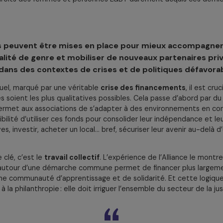
the, c’est de penser que ce secteur est bien financé. En r
hilanthropiques y sont consacrés, alors que les financemen
isième mythe, enfin, c’est d’imaginer que le changement vi
e droit obtenu a d’abord été portée par des décennies de
m
bute aussi sur une réticence de la philanthropie à financer l
olitique ». Le contexte actuel avec la montée des mouveme
Europe, et la restriction croissante de l’espace de la sociét
 financements. Beaucoup d’acteurs perçoivent le genre co
 limite l’audace nécessaire pour transformer réellement le se
que les droits des femmes et personnes LGBT durement acq
?
atégies peuvent être mises en place pour mieux a
 l’égalité de genre et mobiliser de nouveaux parte