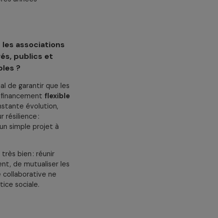
éalité,
seuls 2 %
des
ts publics reculent depuis des
endrait uniquement des politiques.
obilisation associative et
e plaidoyer, par peur d’être perçue
nts anti-genre, l’érosion de la
é civile freinent encore
mme une cause polarisante ou
cteur. Mais le principal risque ne
uis ces dernières années
ccompagner les associations
naires privés, publics et