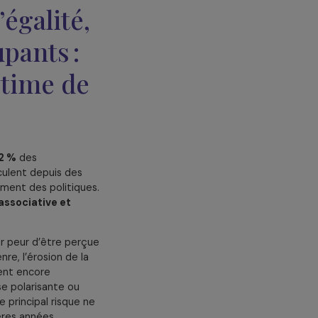
es, et de l’autre, la situation
 croire que
à acquise en
int l’égalité,
réoccupants :
re victime de