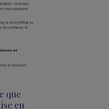
 des solutions pertinentes. Nous
 de s’attaquer aux
causes
ences immédiates.
liquer ces
principes d’inclusion
à
ais de structure. Nous avons mis
ciations, et nous veillons à
emple, les rapports narratifs sont
et aussi de dépasser certaines
avec nos partenaires : nous leur
nos pratiques, et nous essayons
e fundraising, le storytelling ou
ue à renforcer la confiance, la
ie plus ambitieuse et