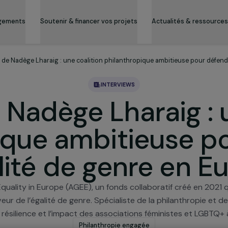
es engagements
Soutenir & financer vos projets
Actualité
nterview de Nadège Lharaig : une coalition philanthropique ambitieu
INTERVIEWS
de Nadège Lharai
opique ambitieus
égalité de genre 
ender Equality in Europe (AGEE), un fonds collaboratif c
en faveur de l’égalité de genre. Spécialiste de la philan