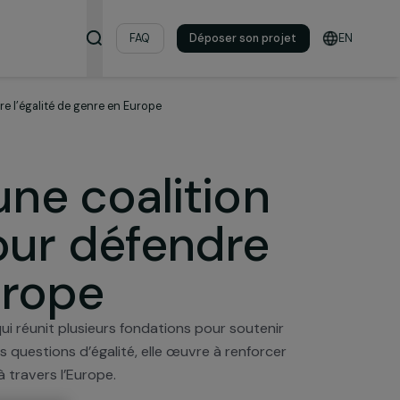
s & ressources
FAQ
Déposer son pro
se pour défendre l’égalité de genre en Europe
g : une coalition
e pour défendre
en Europe
réé en 2021 qui réunit plusieurs fondations pour souteni
thropie et des questions d’égalité, elle œuvre à renforc