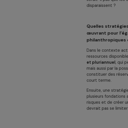
Le deuxième my
financements p
années. Le tro
En fait, chaqu
féministe
.
C’est là qu’on 
comme « trop p
démocratie en 
davantage les
risquée, ce qui
serait-il pas 
disparaissent 
Quelles str
œuvrant pour