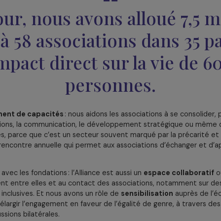
Gérer mes cookies
nous avons trois grands axes d’action. D’abord, le
finance
artenaires et nous les redistribuons aux organisations de te
e jour, nous avons alloué
os à 58 associations dans
n impact direct sur la vi
personnes.
forcement de capacités
: nous aidons les associations à 
formations, la communication, le développement stratégiqu
équipes, parce que c’est un secteur souvent marqué par la
si une rencontre annuelle qui permet aux associations d’éc