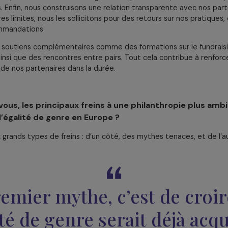
 les mieux placées pour identifier les problèmes et proposer
 aussi d’avoir une approche transformatrice, c’est-à-dire
 inégalités, pas seulement à leurs symptômes et conséqu
let, c’est notre manière de financer. Nous essayons d’app
ous finançons non seulement des projets mais aussi des fr
inancements pluriannuels pour donner de la stabilité aux asso
maximum les démarches administratives et financières. Par ex
 ce qui nous permet d’avoir un échange direct, plus humain, 
istiques. Enfin, nous construisons une relation transparente 
 propres limites, nous les sollicitons pour des retours sur 
rs recommandations.
ent des soutiens complémentaires comme des formations sur l
act, ainsi que des rencontres entre pairs. Tout cela contrib
’impact de nos partenaires dans la durée.
selon vous, les principaux freins à une philanthrop