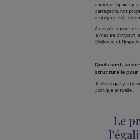
car elles sont
leur demandons
profondes
des
Le deuxième vo
nous-mêmes : n
en place des f
simplifier au 
faits à l’oral,
barrières lingu
partageons nos
d’intégrer leu
À cela s’ajout
la mesure d’imp
résilience et l
Quels sont, 