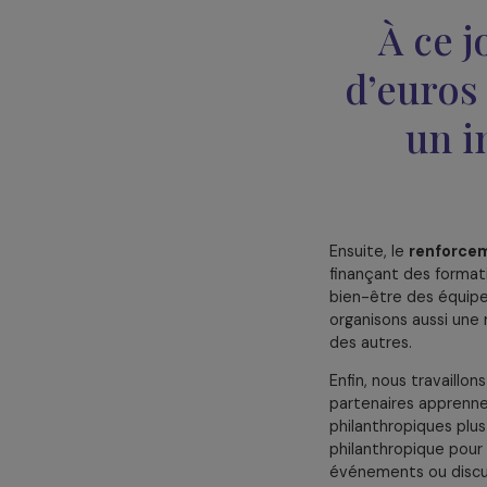
Concrètement, 
fonds de nos p
À c
d’eur
u
Ensuite, le
ren
finançant des 
bien-être des 
organisons aus