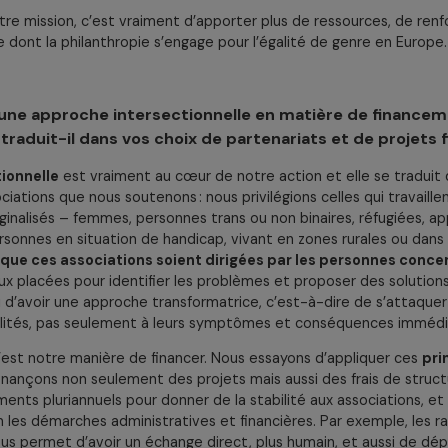
vaillons avec les fondations : l’Alliance est aussi un
espace c
prennent entre elles et au contact des associations, nota
es plus inclusives. Et nous avons un rôle de
sensibilisation
e pour élargir l’engagement en faveur de l’égalité de genre,
discussions bilatérales.
ume, notre mission, c’est vraiment d’apporter plus de ressou
manière dont la philanthropie s’engage pour l’égalité de ge
dopte une approche intersectionnelle en matière 
 se traduit-il dans vos choix de partenariats et 
tersectionnelle
est vraiment au cœur de notre action et el
s associations que nous soutenons : nous privilégions celles
nt marginalisés – femmes, personnes trans ou non binaires,
les, personnes en situation de handicap, vivant en zones rur
r nous que ces associations soient dirigées par les p