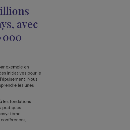
Tout accepter
ment direct
: nous collectons les
rrain.
 7,5 millions
 35 pays, avec
e de 60 000
se consolider, par exemple en
e ou même des initiatives pour le
 précarité et l’épuisement. Nous
hanger et d’apprendre les unes