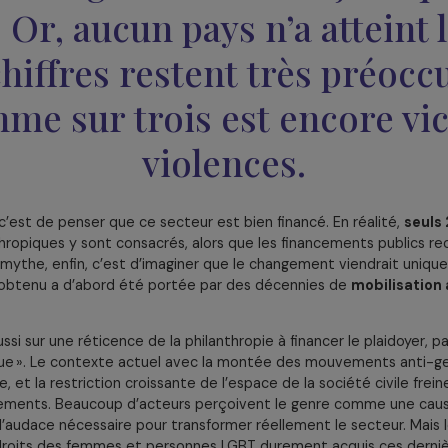
 pour l’égalité de genre en Europe ?
 y a deux grands types de freins : d’un côté, des mythes tenac
lle.
 premier mythe, c’est de
galité de genre serait déj
e. Or, aucun pays n’a atte
es chiffres restent très p
femme sur trois est enco
violences.