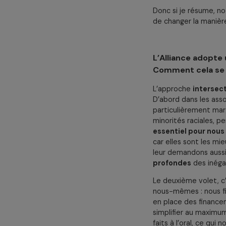
des autres.
Enfin, nous tra
partenaires ap
philanthropiqu
philanthropiqu
événements ou 
Donc si je rés
de changer la 
L’Alliance a
Comment cela
L’approche
in
D’abord dans le
particulièreme
minorités racia
essentiel pou