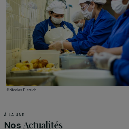
SOL
: « Graines de Résilience : Agroécologie paysan
et résilience aux changements climatiques en Inde 
Nord » – Inde
KYNAROU
: « Gestion intégrée des déchets dans 4
villages défavorisés » – Inde