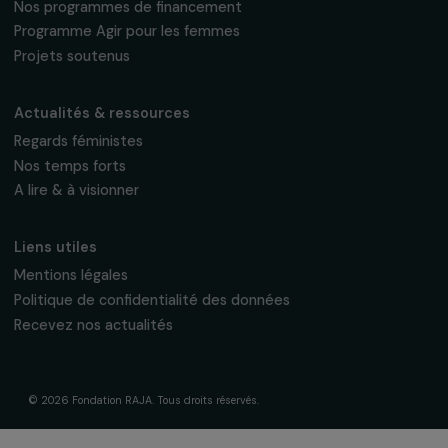
Fondation RAJA–Danièle Marcovici
16, rue de l’étang, Paris Nord 2
95 977 Roissy CDG Cedex
fondation@raja.fr
La Fondation & ses engagements
À propos de nous
Nos axes d’intervention
Gouvernance & équipe
Frise chronologique