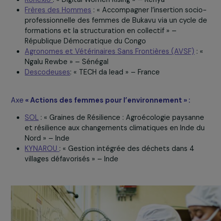
Wake Up Café
: « La fabrique de la remobilisation : v
une (ré)insertion socioprofessionnelle de femmes
détenues et sortant de prison » – France
Sukhali
: « Projet d’appui aux dynamiques régionales
pour la promotion de la femme et de la fille en
situation de handicap en particulier » – Sénégal
Re-Belle
: « Re-Belle vers un changement d’échelle 
France
Konexio
: « Digital Women Rising » – Kenya
Frères des Hommes
: « Accompagner l’insertion soc
professionnelle des femmes de Bukavu via un cycle
formations et la structuration en collectif » –
République Démocratique du Congo
Agronomes et Vétérinaires Sans Frontières (AVSF)
:
Ngalu Rewbe » – Sénégal
Descodeuses
: « TECH da lead » – France
Axe
« Actions des femmes pour l’environnement » :