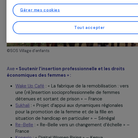
site et notre blog. Cela nous permet de vous proposer des contenus personn
et de fonctionnalités performantes, des publicités au plus près de vos besoi
données de trafic pour améliorer la qualité de notre site.
Vous pouvez consentir et cliquer sur «Tout accepter», paramètrer vos choix
accepter» valant refus, en cliquant sur les boutons de cette fenêtre, sauf p
nécessaires. Vous pouvez changer d’avis et modifier vos préférences à to
notre site.
Plus de détails à propos de
nos partenaires
et notre
Politique de Gestio
Gérer mes cookies
Tout accepter
©SOS Village d’enfants
Axe
« Soutenir l’insertion professionnelle et les droit
économiques des femmes » :