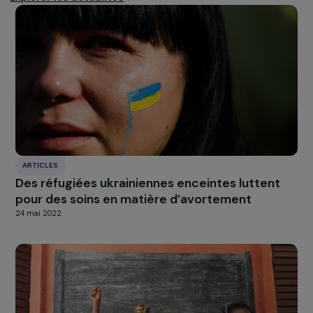
Le
domaine du numérique
est particulièrement
intéressant parce qu’il est
accessible à toutes et tous
repose surtout sur les compétences, et il n’y a pas
d’énorme investissement à faire pour y accéder. Ce
secteur très porteur offre de nombreuses possibilités
d’emploi, et les femmes ont autant d’atouts que les
hommes pour exercer ces métiers.
Il est donc
fondamental de leur en favoriser l’accès !
Pour en savoir plus sur
Passerelles numériques
.
*Insee
À LA UNE
Actualités
Nos
Explorer les actualités