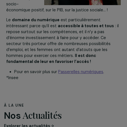
QUELLES SERAIENT LES
CONSÉQUENCES D’UNE MEILLEURE
REPRÉSENTATION DES FEMMES DAN
LE SECTEUR NUMÉRIQUE ?
Beaucoup
d’études
parlent du «
Girl
Effect
» :
faciliter l’accès
aux études des
filles n’est pas
seulement un
devoir moral :
cela a un impact
socio-
économique positif, sur le PIB, sur la justice sociale… !