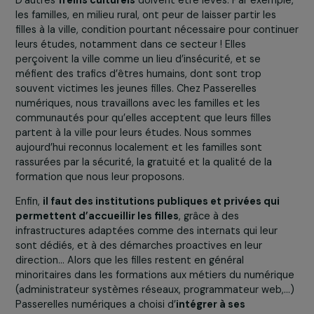
Une des premières conditions est qu’il faut que les filles
aient
accès à une éducation
! Or, dans les pays en
développement, l’éducation des garçons est encore
privilégiée. Alors qu’il y a 20 ans, 189 pays signaient la
déclaration de Pékin en faveur de l’autonomisation des
femmes et de l’égalité des sexes, aujourd’hui, les filles f
toujours face à plus de difficultés que les garçons pour
accéder à une éducation de base, et surtout à une
éducation supérieure.
D’autres
freins culturels
doivent être levés. Par exemp
les familles, en milieu rural, ont peur de laisser partir les
filles à la ville, condition pourtant nécessaire pour conti
leurs études, notamment dans ce secteur ! Elles
perçoivent la ville comme un lieu d’insécurité, et se
méfient des trafics d’êtres humains, dont sont trop
souvent victimes les jeunes filles. Chez Passerelles