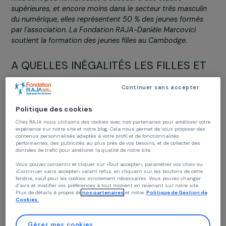
Cambodge et aux Philippines, Passerelles numériques
propose à des jeunes issus de milieux ruraux ou peri-urba
défavorisés une formation professionnelle de deux ans d
le secteur informatique, en pleine croissance. Alors que le
filles sont peu nombreuses à accéder à des études
supérieures, et encore moins dans le secteur très masculi
du numérique, elles représentent 50 % des jeunes formés
par l’association. La Fondation RAJA-Danièle Marcovici
soutient la formation des jeunes filles au Cambodge.
A QUELLES INÉGALITÉS LES FILLES E
LES FEMMES FONT-ELLES FACE DAN
Continuer sans accepter
LE DOMAINE DU NUMÉRIQUE ?
Politique des cookies
Il existe tout d’abord une inégalité entre les hommes e
Chez RAJA nous utilisons des cookies avec nos partenaires pour améliorer vo
les femmes
dans l’accès aux outils numériques
. Elle 
expérience sur notre site et notre blog. Cela nous permet de vous proposer de
surtout liée au fait qu’il y a plus de filles et de femmes q
contenus personnalisés adaptés à votre profil et de fonctionnalités
performantes, des publicités au plus près de vos besoins, et de collecter des
vivent dans l’extrême pauvreté. En zones rurales isolées
données de trafic pour améliorer la qualité de notre site.
sur les décharges ou dans les bidonvilles, elles n’ont pas