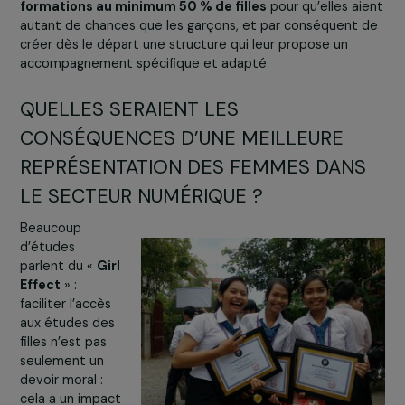
numériques, nous travaillons avec les familles et les
communautés pour qu’elles acceptent que leurs filles
partent à la ville pour leurs études. Nous sommes
aujourd’hui reconnus localement et les familles sont
rassurées par la sécurité, la gratuité et la qualité de la
formation que nous leur proposons.
Enfin,
il faut des institutions publiques et privées qui
permettent d’accueillir les filles
, grâce à des
infrastructures adaptées comme des internats qui leur
sont dédiés, et à des démarches proactives en leur
direction… Alors que les filles restent en général
minoritaires dans les formations aux métiers du numéri
(administrateur systèmes réseaux, programmateur web
Passerelles numériques a choisi d’
intégrer à ses
formations au minimum 50 % de filles
pour qu’elles a
autant de chances que les garçons, et par conséquent 
créer dès le départ une structure qui leur propose un
accompagnement spécifique et adapté.