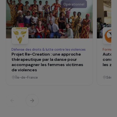
principal de pauvreté, de maladies, de
conditions de vie quotidiennes difficiles ou
extrêmement difficiles.
SUR LE TERRAIN
qui changent d
Des projets
vies
Voir tous les projets
Opérationnel