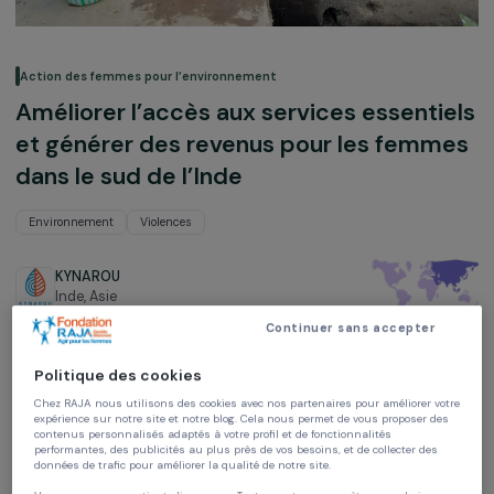
Action des femmes pour l’environnement
Améliorer l’accès aux services essenti
et générer des revenus pour les fem
dans le sud de l’Inde
Environnement
Violences
KYNAROU
Inde,
Asie
Continuer sans accepter
Projet soutenu en 2022 : Agir pour les femmes
Politique des cookies