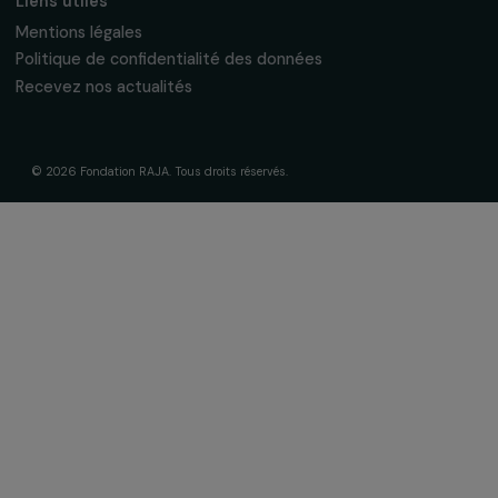
À propos de nous
Nos axes d’intervention
Gouvernance & équipe
Frise chronologique
Soutenir & financer vos projets
Financer votre projet
Nos programmes de financement
Programme Agir pour les femmes
Projets soutenus
Actualités & ressources
Regards féministes
Nos temps forts
A lire & à visionner