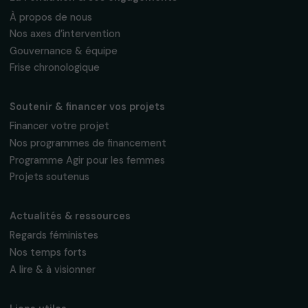
Fondation RAJA–Danièle Marcovici
16, rue de l’étang, Paris Nord 2
95 977 Roissy CDG Cedex
fondation@raja.fr
La Fondation & ses engagements