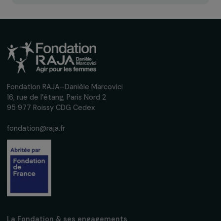
Recevez nos actualités
Inscrivez-vous à notre newsletter
mensuelle pour suivre nos appels à projets,
interviews, actions concrètes et
événements en faveur des droits des
femmes.
Nous respectons vos données personnelles.
Politique de
confidentialité
S'abonner
Suivez-nous