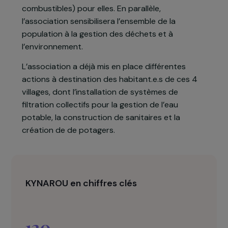
Le projet présenté vise à développer l’accès aux
services essentiels avec la mise en place d’un
système de gestion intégrée des déchets par les
femmes, qui créera également des activités
génératrices de revenu (via la production de
vermicompost et fabrication de briquettes
combustibles) pour elles. En parallèle,
l’association sensibilisera l’ensemble de la
population à la gestion des déchets et à
l’environnement.
L’association a déjà mis en place différentes
actions à destination des habitant.e.s de ces 4
villages, dont l’installation de systèmes de
filtration collectifs pour la gestion de l’eau
potable, la construction de sanitaires et la
création de de potagers.