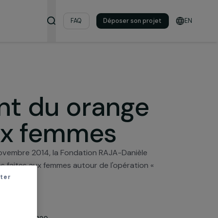
s & ressources
FAQ
Déposer son pro
 aux femmes
ortent du orange
tes aux femmes
 femmes du 25 novembre 2014, la Fondation RAJA-Danièle
 les violences faites aux femmes autour de l'opération 
s faites aux femmes ».
r sans accepter