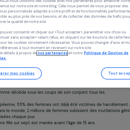
Politique des cookies
vembre et le 10 décembre (Journée internationale des Droi
Chez RAJA nous utilisons des cookies avec nos partenaires pour 
expérience sur notre site et notre blog. Cela nous permet de vou
se sont ainsi pris en photo, chez RAJA, avec du orange
contenus personnalisés adaptés à votre profil et de fonctionnali
cessoires,…), afin de manifester leur soutien à la lutte con
publicités au plus près de vos besoins, et de collecter des donnée
faites aux femmes. Toutes les photos seront exposées dans
améliorer la qualité de notre site.
avec une récompense pour la photo la plus originale.
Vous pouvez consentir et cliquer sur «Tout accepter», paramètrer
’inscrit dans le cadre de la campagne
“Tous UNiS pour mett
«Continuer sans accepter» valant refus, en cliquant sur les bouton
ce à l’égard des femmes”
, lancée par les Nations Unies, qui
sauf pour les cookies strictement nécessaires. Vous pouvez chang
aniser des événements « orange » pour lutter contre les
vos préférences à tout moment en revenant sur notre site.
Plus de détails à propos de
nos partenaires
et notre
Politique 
es aux femmes et aux filles. Découvrez quelques exemples
Cookies.
organisés dans le cadre de cette campagne
ici
.
res clé sur la violence faite aux femmes :
Gérer mes cookies
nde, une femme sur trois sera confrontée à la violence
u sexuelle au cours de sa vie.
 une femme décède sous les coups de son conjoint tous le