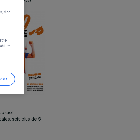
ts de l’Homme), plus de 220
améliorer votre
s proposer des
tés performantes, des
tre
s de trafic pour
 vos choix ou
re
s de cette fenêtre,
er d’avis et modifier
de Gestion de
Tout accepter
s