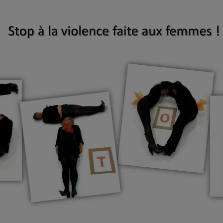
ion européenne, 55% des femmes ont déjà été victimes de 
ée dans le monde, 2 millions de femmes subissent des mutil
s excisées chaque jour.
nde, une fille sur sept est mariée avant l’âge de 15 ans.