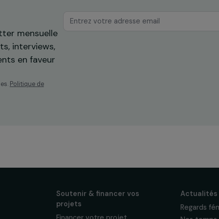
os
ewsletter mensuelle
projets, interviews,
énements en faveur
sonnelles.
Politique de