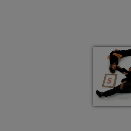
Dans l’Un
Chaque ann
000 femme
Dans le mo