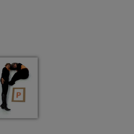
harcèlement sexuel.
ations génitales, soit plus de 5