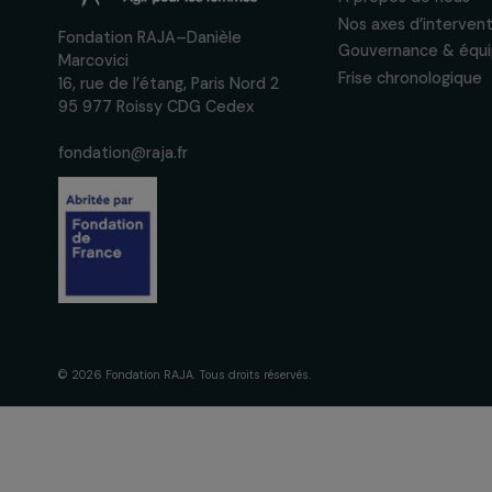
confidentialité
La Fondation
engagement
À propos de 
Nos axes d’in
Fondation RAJA–Danièle
Gouvernance 
Marcovici
Frise chronol
16, rue de l’étang, Paris Nord 2
95 977 Roissy CDG Cedex