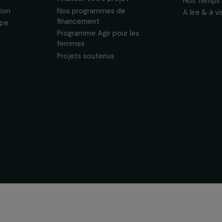
 & ses
Soutenir & financer vos
s
projets
nous
Financer votre projet
tervention
Nos programmes de
financement
& équipe
Programme Agir pour les
ogique
femmes
Projets soutenus