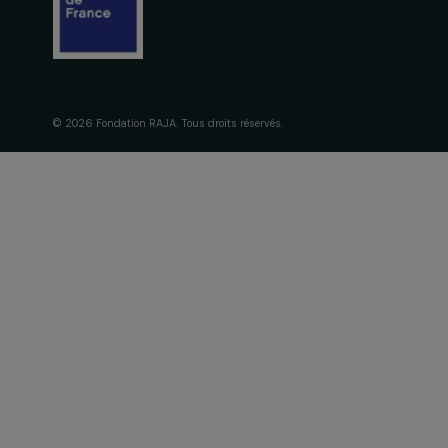
engagement
À propos de 
Nos axes d’in
Fondation RAJA–Danièle
Gouvernance 
Marcovici
Frise chronol
16, rue de l’étang, Paris Nord 2
95 977 Roissy CDG Cedex
fondation@raja.fr
© 2026 Fondation RAJA. Tous droits réservés.