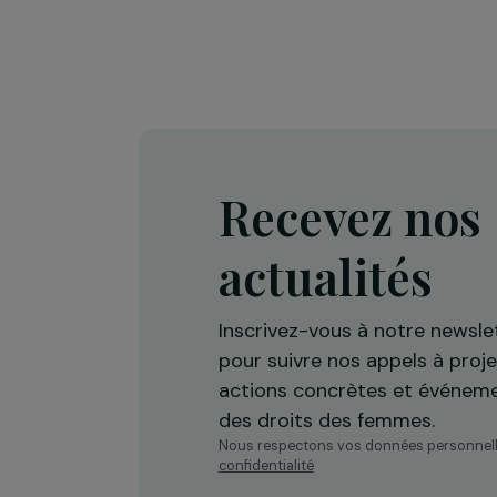
Interview de Françoise Brié 
des 10 ans de la Conventio
d’Istanbul (contre la violen
envers les femmes)
25 novembre 2024
Recevez n