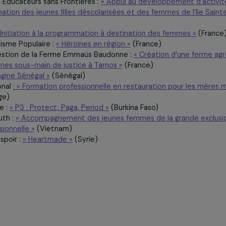
 Nationale Solidarité Femmes :
« Plateforme Logement »
(F
gorie « Formation et Insertion professionnelle »
t des Educateurs sans Frontières :
« Appui au développeme
 destination des jeunes filles déscolarisées et des femmes d
ar)
ses :
« Initiation à la programmation à destination des fem
u Féminisme Populaire :
« Héroïnes en région »
(France)
 de Gestion de la Ferme Emmaüs Baudonne :
« Création d’
de femmes sous-main de justice à Tarnos »
(France)
 :
« Imagine Sénégal »
(Sénégal)
ternational
: « Formation professionnelle en restauration po
ambodge)
 France :
« P3 : Protect, Paga, Period »
(Burkina Faso)
ct 4 Youth :
« Accompagnement des jeunes femmes de la gran
 professionnelle »
(Vietnam)
 de l’Espoir :
« Heartmade »
(Syrie)