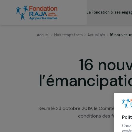
La Fondation & s
Accueil
Nos temps forts
Actualités
16 n
16 no
l’émancipa
Réuni le 23 octobre 2019, le Comité E
conditions des fem