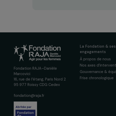
actualités
Inscrivez-vous à notre n
pour suivre nos appels à 
actions concrètes et év
des droits des femmes.
Nous respectons vos données per
confidentialité
La Fondation