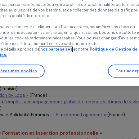
6 décembre 2019
Chez RAJA nous utilisons des cookies avec nos partenaires pour 
expérience sur notre site et notre blog. Cela nous permet de vou
contenus personnalisés adaptés à votre profil et de fonctionnali
publicités au plus près de vos besoins, et de collecter des donnée
 les 16 nouveaux projets :
améliorer la qualité de notre site.
Vous pouvez consentir et cliquer sur «Tout accepter», paramètrer
«Continuer sans accepter» valant refus, en cliquant sur les bouton
gorie « Droits des femmes et Lutte contre les viol
sauf pour les cookies strictement nécessaires. Vous pouvez chang
ur le Dire, Femmes pour Agir
: « Lutte contre les violence
vos préférences à tout moment en revenant sur notre site.
Plus de détails à propos de
nos partenaires
et notre
Politique 
Cookies.
imo Lévy :
« Accompagner le processus d’autonomisation d
e politique, demandeuses d’asile ou réfugiées »
(France)
n Nationale d’Assistance aux Frontières pour les Etrangers 
Gérer mes cookies
des femmes étrangères maintenues en zone d’attente »
(Fr
 Hommes France :
« Lutte contre les violences à l’égard des
sien »
(Tunisie)
e-Création by Loba »
(France)
« De soi à l’emploi : accompagnement global de femmes vict
France)