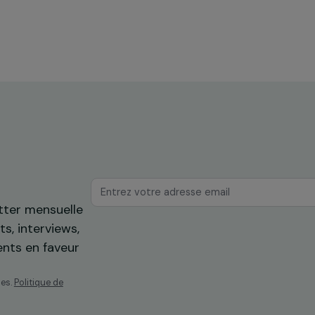
: bilan
Retour sur la 1ère cérémonie 
n
remise des “Fondation RAJA
ce
Women’s Awards”
22 novembre 2013
os