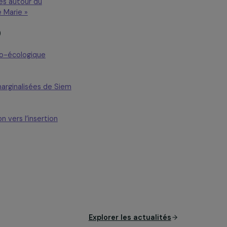
rance)
nt d’activités autour du
e l’Ile Sainte Marie »
mes »
(France)
une ferme agro-écologique
ur les mères marginalisées de Siem
de exclusion vers l’insertion