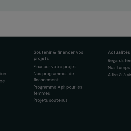
ewsletter mensuelle
projets, interviews,
énements en faveur
sonnelles.
Politique de
 & ses
Soutenir & financer vos