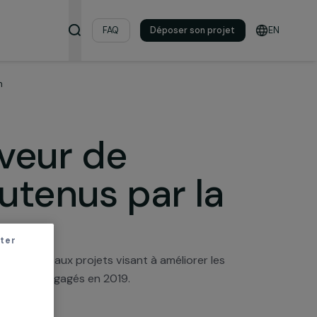
s & ressources
FAQ
Déposer son pro
par la Fondation
n faveur de
 soutenus par l
r sans accepter
é de soutenir 16 nouveaux projets visant à améliorer le
al de 215 500 euros engagés en 2019.