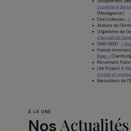
Fédération
Pour la caté
Groupemen
tourisme à
(Madagasc
DesCodeu
Ateliers d
Organisme
d’accueil 
ONG SEED
Friends In
Reap »
(C
Movement
Life Proje
sociale et
Baroudeurs