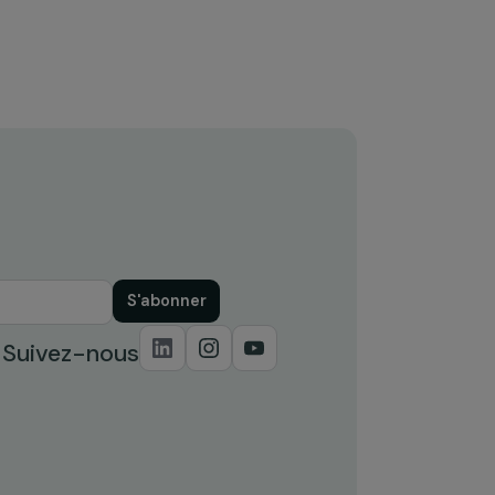
de
79ème session de l’Assemblée
Générale des Nations Unies : un
bilan sur la troisième édition du
Forum Génération Égalité
4 novembre 2024