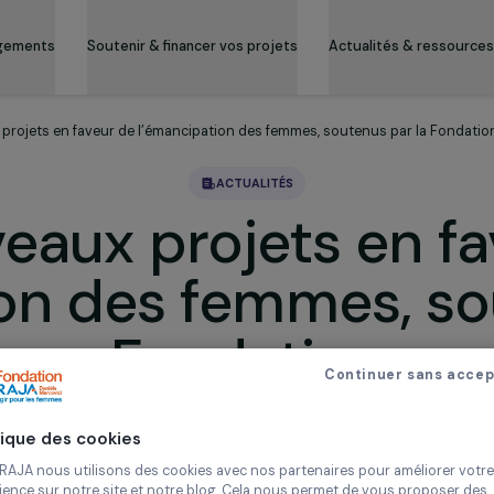
es engagements
Soutenir & financer vos projets
Actualité
ouveaux projets en faveur de l’émancipation des femmes, soutenus 
ACTUALITÉS
uveaux projets e
tion des femmes,
Fondation
Continue
xécutif de la Fondation RAJA-Danièle Marcovici a décid
mes, en France et dans le monde, pour un montant tot
Politique des cookies