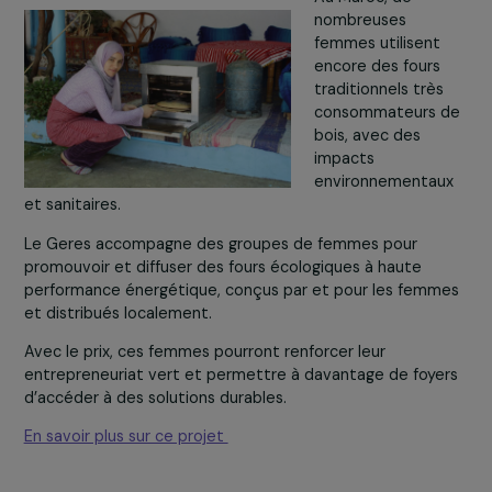
l’eau et la sécurité alimentaire, sont aujourd’hui menacé
Grâce au prix, l’association pourra diffuser largement ce
connaissances, créer des kits pédagogiques et organise
colloque dans les Caraïbes.
En savoir plus sur ce projet
Geres
– Maroc
Projet : soutenir la création d’une filière de fours
durables conçus par et pour les femmes.
Au Maroc, de
nombreuses
femmes utilisent
encore des fours
traditionnels trè
consommateurs 
bois, avec des