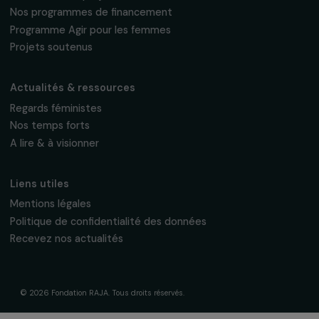
Fondation RAJA–Danièle Marcovici
16, rue de l’étang, Paris Nord 2
95 977 Roissy CDG Cedex
fondation@raja.fr