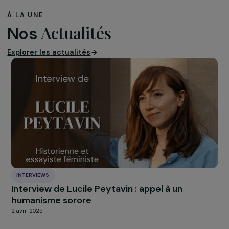
environnementales.
Avec le prix, elles pourront améliorer leurs conditions de
travail et obtenir une meilleure reconnaissance sociale.
En savoir plus sur ce projet
À vous de voter !
Découvrez
ICI
la présentation complète des projets et
votez dès maintenant pour votre projet coup de cœur.
Le projet lauréat sera dévoilé lors de la cérémonie d
célébration des 10 ans du programme Femmes &
Environnement, le 30 septembre 2025, à la Maison d
Métallos à Paris.