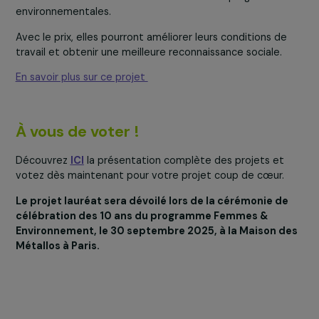
WECF France
– Colombie
Projet : accompagner des femmes issues de quartie
défavorisés de Bogota dans leur professionnalisatio
autour du recyclage des déchets.
À Bogota, de
nombreuses
femmes issues d
quartiers
défavorisés viven
du recyclage des
déchets dans de
conditions précai
et discriminantes
Le projet porté p
WECF France et Enda Colombia vise à les accompagner
vers une professionnalisation du recyclage, en renforçan
leurs droits et leur reconnaissance en tant qu’agentes