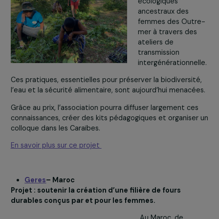
En Terre Indigène
– Département et Région
d’Outre-mer
Projet : valoriser les savoirs écologiques ancestraux
femmes des Outre-mer à travers des ateliers de
transmission intergénérationnelle.
Le projet « De la
Mère à la Terre »
valorise les savoir
écologiques
ancestraux des
femmes des Out
mer à travers des
ateliers de
transmission
intergénérationnel
Ces pratiques, essentielles pour préserver la biodiversit