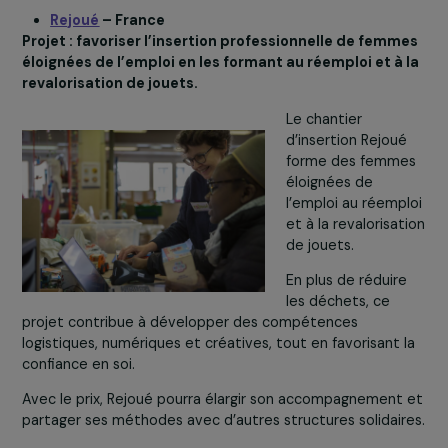
impacts
environnementa
et sanitaires.
Le Geres accompagne des groupes de femmes pour
promouvoir et diffuser des fours écologiques à haute
performance énergétique, conçus par et pour les femm
et distribués localement.
Avec le prix, ces femmes pourront renforcer leur
entrepreneuriat vert et permettre à davantage de foye
d’accéder à des solutions durables.
En savoir plus sur ce projet
Rejoué
– France
Projet : favoriser l’insertion professionnelle de fem
éloignées de l’emploi en les formant au réemploi et à
revalorisation de jouets.