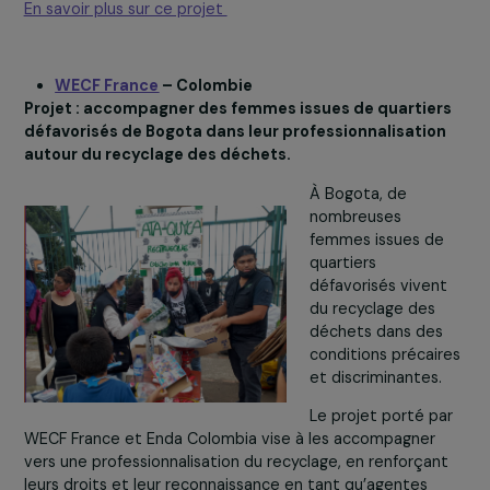
Le chantier
d’insertion Rejou
forme des femm
éloignées de
l’emploi au réemp
et à la revalorisa
de jouets.
En plus de réduir
les déchets, ce
projet contribue à développer des compétences
logistiques, numériques et créatives, tout en favorisant 
confiance en soi.
Avec le prix, Rejoué pourra élargir son accompagnement
partager ses méthodes avec d’autres structures solidai
En savoir plus sur ce projet