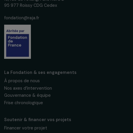
S'abonner
Suivez-nous
Fondation RAJA–Danièle Marcovici
16, rue de l’étang, Paris Nord 2
95 977 Roissy CDG Cedex