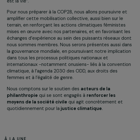
Comment permettre à la société civile de préparer l
COP28 ?
Nous ne pouvons pas accepter que les COP deviennen
des « foires commerciales » où l’on vient négocier des
contrats juteux, au détriment de décisions ambitieuses 
doivent permettre aux populations d’affronter le
cataclysme climatique qui nous attend.
C’est pourquoi les organisations de la société civile, en
particulier les membres des groupes observateurs des
jeunes, peuples autochtones, femmes et genre, syndica
et les organisations environnementales se sont unies à
Charm-El Cheikh pour présenter ensemble le 18 novem
lors de la Plénière des Peuples, une
déclaration des
peuples pour la justice climatique
. La cérémonie qui se
déroulait dans l’une des grandes salles plénières du cen
de conférence, débutait ainsi “Nous sommes tous