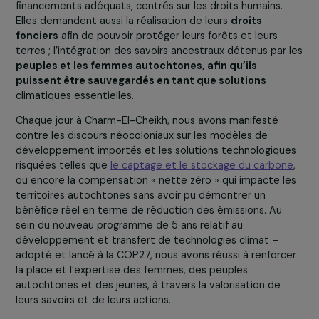
Penagos, a présenté l’action des femmes récupératrice
de déchets de Bogota, qui contribuent à la politique
climatique de la ville tout en renforçant l’économie
solidaire et circulaire de leurs quartiers.
Quelle est votre analyse de la mobilisation de la soc
civile féministe ?
Cette mobilisation était très forte. La
Constituante
Femmes et Genre
a porté la voix des féministes africai
à la COP27, venues en nombre pour crier haut et fort
le
revendications
: notamment la nécessité de renforcer l
participation équitable des femmes aux processus de
décisions à tous les niveaux, l’urgence de soutenir une
transition juste et équitable pour tou.te.s
et de sorti
des énergies fossiles, le besoin d’accéder à des
financements adéquats, centrés sur les droits humains.
Elles demandent aussi la réalisation de leurs
droits