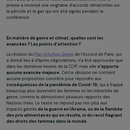
progressive des énergies fossiles
, alors que la science
GIEC, ne cesse de nous alerter sur l’augmentation des
émissions de CO2 à l’échelle de la planète. Les chefs
d’États, comme de mauvais médecins, se focalisent sur 
pansements sans apporter de remède au mal.
En revanche, plus de 600 lobbyistes des industries
fossiles et du nucléaire
ont arpenté les couloirs de la
COP, pour promouvoir leurs fausses solutions. Ainsi la
presse a recensé une vingtaine d’accords climaticides s
le pétrole et le gaz qui ont été signés pendant la
conférence.
En matière de genre et climat, quelles sont les
avancées ? Les points d’attention ?
La révision du
Plan d’Action Genre
de l’Accord de Paris, 
a donné lieu à d’âpres négociations, n’a été approuvée 