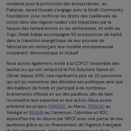
participation équitable de la société civile dans ces
conditions ?
Or, nous sommes allées à Charm-El-Cheikh pour porter
des demandes claires et mettre en avant de nombreus
solutions de terrain qui sont des
preuves tangibles que
justice climatique est possible
. Les lauréates du
Prix
Solutions Genre et Climat
que nous avons célébrées ce
année à la COP27 mettent au défi les systèmes
patriarcaux en apportant des solutions innovantes et
transformatives qui valorisent le soin et le bien vivre. Pa
exemple en Inde, Bhavia George, avec la Fondation
Keystone relie les savoirs ancestraux et la science
moderne pour la protection des écosystèmes ; au
Pakistan, Javed Hussain s’engage avec la Sindh Commun
Foundation pour renforcer les droits des cueilleuses de
coton dans des régions rurales très impactées par la
hausse des températures et les sécheresses, et enfin a
Togo, Delali Adjeje accompagne 50 productrices de kari