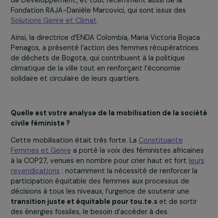
dans la transition énergétique de leur process de
fabrication en renforçant leur modèle entrepreneurial
coopératif, démocratique et inclusif.
Nous avions également invité à la COP27 l’ensemble de
lauréat.e.s qui ont remporté le Prix Solutions Genre et
Climat depuis 2015, cela représente plus de 20 personn
qui ont pu rencontrer des décideur·ses politiques ainsi 
des bailleurs de fonds et participé à de nombreux
événements officiels et sur des pavillons, afin de faire
reconnaître leur expertise et leur action. Nous avons
présenté les projets
FAREDEIC
au Maroc,
FEDIAAC
au
Sénégal et
REGAIN
au Cameroun, Colombie et RDC,
aujourd’hui mis en œuvre par WECF avec une partie de 
lauréates grâce au co-financement de l’Agence Françai
de Développement, et tout récemment aussi de la
Fondation RAJA-Danièle Marcovici, qui sont issus des
Solutions Genre et Climat
.
Ainsi, la directrice d’ENDA Colombia, Maria Victoria Boja