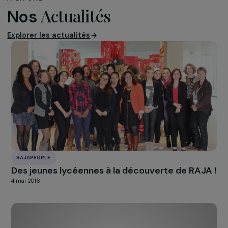
connectés, humains et non-humains. Tout est sacré, et
qui a été créé ne peut faire partie d’un marché. La natu
est la vie”.
Pour nous préparer à la COP28, nous allons poursuivre e
amplifier cette mobilisation collective, aussi bien sur le
terrain, en renforçant les actions climatiques féministes
mises en œuvre avec nos partenaires, et en favorisant l
échanges d’expérience au sein des puissants réseaux d
nous sommes membres. Nous serons présentes aussi d
la gouvernance mondiale, en poursuivant notre implicat
dans tous les processus politiques nationaux et
internationaux -notamment onusiens- liés à la convent
climatique, à l’agenda 2030 des ODD, aux droits des
femmes et à l’égalité de genre.
Nous comptons sur le soutien des
acteurs de la
philanthropie
qui se sont engagés à
renforcer les
moyens de la société civile
qui agit concrètement et
quotidiennement pour la
justice climatique
.