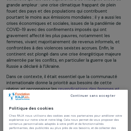
Quel est votre retour global sur la COP27 ?
Cette COP se déroulait sur le continent africain, un
continent qui fait face aujourd’hui à de multiples crises 
grande ampleur : une crise climatique frappant de plein
fouet des pays et des populations qui contribuent
pourtant le moins aux émissions mondiales ; il y a aussi l
crises économiques et sociales, issues de la pandémie 
COVID-19 avec des confinements imposés qui ont
gravement affecté les plus pauvres, notamment les
femmes, vivant majoritairement de revenus informels, e
confrontées à des violences sexistes accrues. Enfin, le
continent est plongé dans une crise énergétique majeu
alimentée par les conflits, en particulier la guerre que la
Russie a déclaré à l’Ukraine.
Dans ce contexte, il était essentiel que la communauté
internationale donne la priorité aux besoins de cette
région, et reconnaisse les
revendications des femmes e