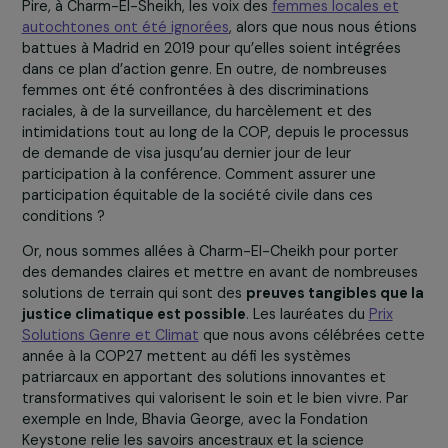
dans les dernières heures de la COP, mais elle
n’apport
aucune avancée majeure
.
Cette décision ne contient
aucune proposition concrète pour répondre aux
conséquences de la pandémie de Covid-19,
qui a fra
beaucoup plus durement les femmes et les minorités d
genre, comme le démontrent plusieurs rapports des
Nations Unies. Le texte ne répond pas non plus aux
impacts genrés
de la guerre en Ukraine, ou de la flam
des prix alimentaires qui en résulte, ni du recul flagr
des droits des femmes dans le monde.
Pire, à Charm-El-Sheikh, les voix des
femmes locales et
autochtones ont été ignorées
, alors que nous nous étio
battues à Madrid en 2019 pour qu’elles soient intégrées
dans ce plan d’action genre. En outre, de nombreuses
femmes ont été confrontées à des discriminations
raciales, à de la surveillance, du harcèlement et des
intimidations tout au long de la COP, depuis le processu
de demande de visa jusqu’au dernier jour de leur
participation à la conférence. Comment assurer une