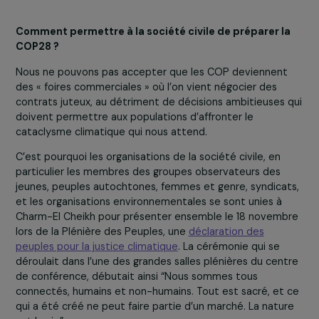
fonciers
afin de pouvoir protéger leurs forêts et leurs
terres ; l’intégration des savoirs ancestraux détenus par
peuples et les femmes autochtones, afin qu’ils
puissent être sauvegardés en tant que solutions
climatiques essentielles.
Chaque jour à Charm-El-Cheikh, nous avons manifesté
contre les discours néocoloniaux sur les modèles de
développement importés et les solutions technologiqu
risquées telles que
le captage et le stockage du carbo
ou encore la compensation « nette zéro » qui impacte l
territoires autochtones sans avoir pu démontrer un
bénéfice réel en terme de réduction des émissions. Au
sein du nouveau programme de 5 ans relatif au
développement et transfert de technologies climat –
adopté et lancé à la COP27, nous avons réussi à renforc
la place et l’expertise des femmes, des peuples
autochtones et des jeunes, à travers la valorisation de
leurs savoirs et de leurs actions.