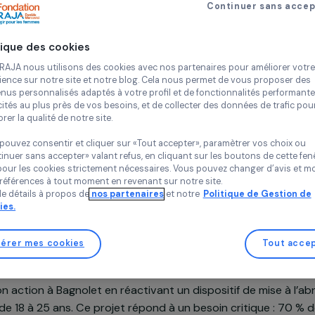
Jeunes filles
Vi
Continue
Pow’Her
Île-de-Franc
Politique des cookies
Chez RAJA nous utilisons des cookies avec nos partenaires pour 
expérience sur notre site et notre blog. Cela nous permet de vou
contenus personnalisés adaptés à votre profil et de fonctionnali
publicités au plus près de vos besoins, et de collecter des donnée
améliorer la qualité de notre site.
Projet soutenu en 2025 et 2026 : Agir pour les femmes
Vous pouvez consentir et cliquer sur «Tout accepter», paramètrer
«Continuer sans accepter» valant refus, en cliquant sur les bouton
sauf pour les cookies strictement nécessaires. Vous pouvez chang
vos préférences à tout moment en revenant sur notre site.
Plus de détails à propos de
nos partenaires
et notre
Politique 
Cookies.
n du projet
Gérer mes cookies