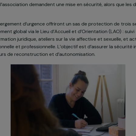
sition massive des adolescentes et jeunes femmes aux vi
rce son action à Bagnolet en réactivant un dispositif de
mmes de 18 à 25 ans. Ce projet répond à un besoin crit
par l’association demandent une mise en sécurité, alor
s d’hébergement d’urgence offriront un sas de protecti
agnement global via le Lieu d’Accueil et d’Orientation (
 information juridique, ateliers sur la vie affective et s
 personnelle et professionnelle. L’objectif est d’assure
parcours de reconstruction et d’autonomisation.