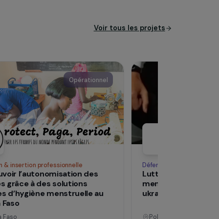
epuis son ouverture, plus de
s’engage », l’association
ssaimer à Nantes et de
 ambitionne également de
et une fédération des LAO.
Voir tous les pro
Opérationnel