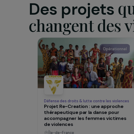
psyc
640 
déve
pére
cré
SUR LE TERRAIN
Des projets
changent des
Opératio