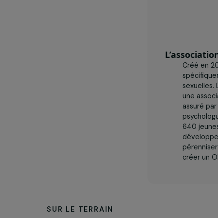
L’assoc
Créé
spéc
sexu
une 
assu