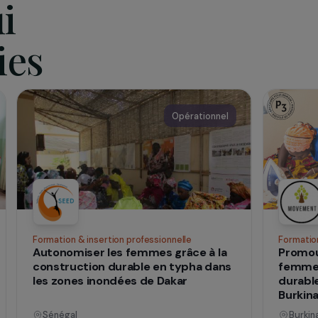
hologues, psychiatre, conseillère conjugale, gynécologue. D
jeunes femmes ont été soutenues. Lauréate de « La France 
loppe aujourd’hui un modèle innovant qu’elle projette d’e
nniser grâce à un partenariat renforcé avec la DRIHL. Elle
er un Observatoire des violences faites aux jeunes femmes 
qui
 vies
nnel
Opérationnel