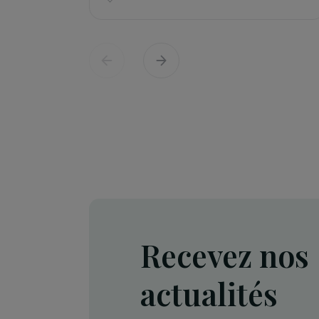
Défense des droits & lutte contre les viol
Projet Re-Creation : une approc
thérapeutique par la danse pour
accompagner les femmes victi
de violences
Île-de-France