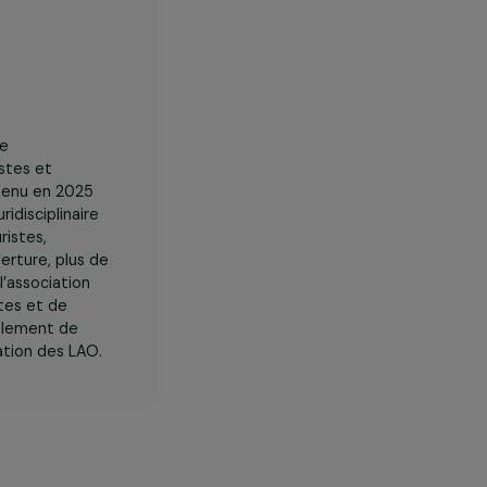
r
accompagne
iolences sexistes et
toit, il est devenu en 2025
n soutien pluridisciplinaire
ucatrices, juristes,