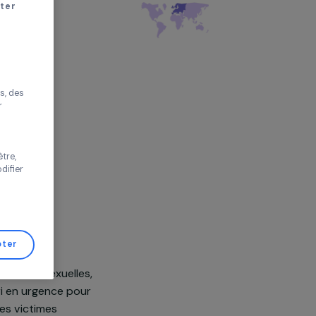
olences
r sans accepter
e, France,
Europe
améliorer votre
s proposer des
tés performantes, des
s de trafic pour
 vos choix ou
s de cette fenêtre,
er d’avis et modifier
de Gestion de
Tout accepter