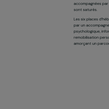
Face à l’expo
Pow’Her renfo
des jeunes fe
accompagnées 
sont saturés.
Les six place
par un accomp
psychologique,
remobilisation
amorçant un 