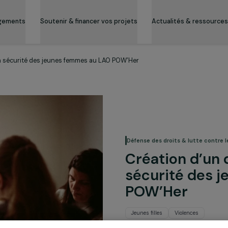
es engagements
Soutenir & financer vos projets
Actualité
de mise en sécurité des jeunes femmes au LAO POW’Her
Défense des droits 
Création
sécurit
POW’He