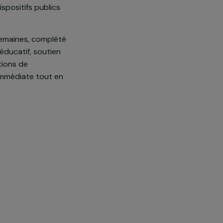
olences sexistes et sexuelles,
 mise à l’abri en urgence pour
ique : 70 % des victimes
s que les dispositifs publics
on de trois semaines, complété
LAO) : suivi éducatif, soutien
exuelle, et actions de
r la sécurité immédiate tout en