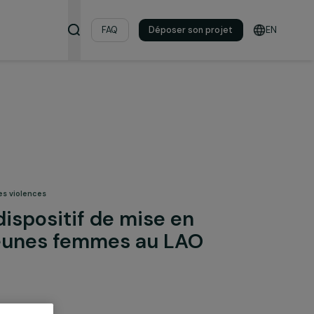
s & ressources
FAQ
Déposer son pro
& lutte contre les violences
 d’un dispositif de mise en
é des jeunes femmes au LAO
r