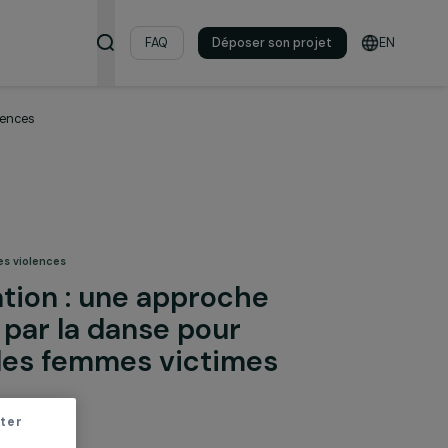
s & ressources
FAQ
Déposer son pro
ictimes de violences
& lutte contre les violences
Re-Creation : une approche
utique par la danse pour
gner les femmes victimes
ences