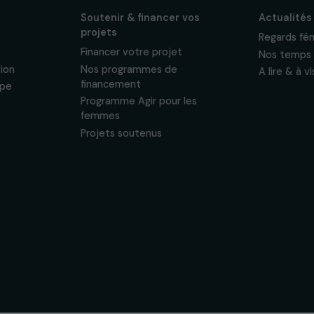
ewsletter mensuelle
projets, interviews,
énements en faveur
sonnelles.
Politique de
 & ses
Soutenir & financer vos
s
projets
nous
Financer votre projet