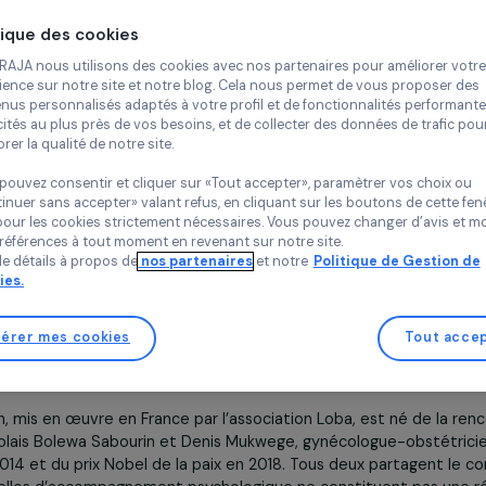
Continue
Violences
Politique des cookies
Loba
Île-de-Franc
Chez RAJA nous utilisons des cookies avec nos partenaires pour 
expérience sur notre site et notre blog. Cela nous permet de vou
contenus personnalisés adaptés à votre profil et de fonctionnali
publicités au plus près de vos besoins, et de collecter des donnée
améliorer la qualité de notre site.
Vous pouvez consentir et cliquer sur «Tout accepter», paramètrer
Projet soutenu en 2019 : Agir pour les femmes
«Continuer sans accepter» valant refus, en cliquant sur les bouton
sauf pour les cookies strictement nécessaires. Vous pouvez chang
vos préférences à tout moment en revenant sur notre site.
Plus de détails à propos de
nos partenaires
et notre
Politique 
Cookies.
Gérer mes cookies
n du projet