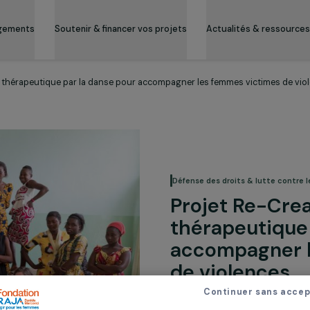
es engagements
Soutenir & financer vos projets
Actualité
approche thérapeutique par la danse pour accompagner les femmes v
Défense des droits 
Projet 
thérape
accompa
de viol