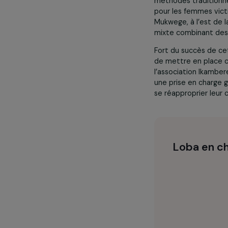
Le projet Re-C
danseur franco
du prix Sakhar
méthodes trad
pour les femme
Mukwege, à l’
mixte combinan
Fort du succès
de mettre en p
l’association 
une prise en c
se réapproprie
Loba e