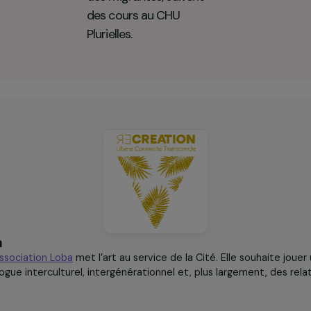
65
femmes âgées de 18 à 25
ans, dont la majorité sont
des migrantes, suivent
des cours au CHU
Plurielles.