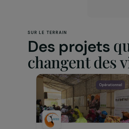
L’assoc
Depuis 20
maintien 
SUR LE TERRAIN
Des projets
changent des