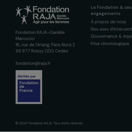
Inscrivez-vous à notre n
pour suivre nos appels à 
actions concrètes et év
des droits des femmes.
Nous respectons vos données per
confidentialité
La Fondation
engagement
À propos de 