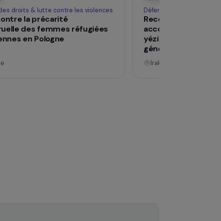
Opérationnel
Défense des droits & lutte contre les violences
Déf
Lutte contre la précarité
Re
menstruelle des femmes réfugiées
ac
ukrainiennes en Pologne
yé
gé
Pologne
I