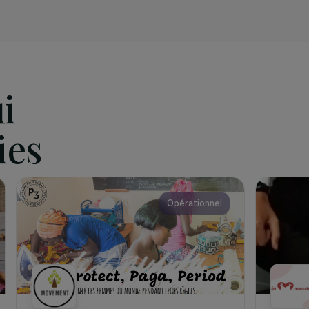
iation
08, l
’association Loba
met l’art au service de la Cité. Elle s
du dialogue interculturel, intergénérationnel et, plus large
qui
 vies