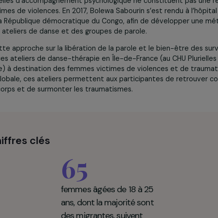
reation, mis en œuvre en France par l’association Loba, est
-congolais Bolewa Sabourin et Denis Mukwege, gynécologue
ov en 2014 et du prix Nobel de la paix en 2018. Tous deux p
itionnelles d’accompagnement psychologique ne constitue
s victimes de violences. En 2017, Bolewa Sabourin s’est rend
est de la République démocratique du Congo, afin de déve
t des ateliers de danse et des groupes de parole.
 de cette approche sur la libération de la parole et le bien-
lace ces ateliers de danse-thérapie en Île-de-France (au C
Ikambere) à destination des femmes victimes de violences 
harge globale, ces ateliers permettent aux participantes de
r leur corps et de surmonter les traumatismes.
n chiffres clés