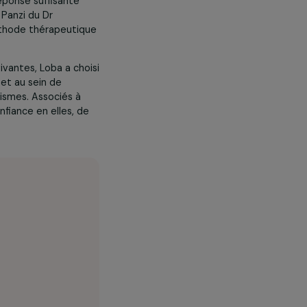
 né de la rencontre entre le
-obstétricien congolais, lauréat
artagent le constat que les
nt pas une réponse suffisante
u à l’hôpital Panzi du Dr
lopper une méthode thérapeutique
être des survivantes, Loba a choisi
HU Plurielles et au sein de
et de traumatismes. Associés à
 retrouver confiance en elles, de