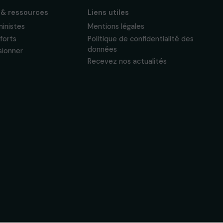
Suivez-nous
Actualités & ressources
Liens utiles
Regards féministes
Mentions légales
Nos temps forts
Politique de confide