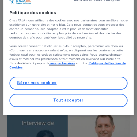
jeunes filles vers l’autonomie
27 janvier 2026
Continuer sans accepter
Politique des cookies
Chez RAJA nous utilisons des cookies avec nos partenaires pour améliorer vo
expérience sur notre site et notre blog. Cela nous permet de vous proposer de
contenus personnalisés adaptés à votre profil et de fonctionnalités
performantes, des publicités au plus près de vos besoins, et de collecter des
données de trafic pour améliorer la qualité de notre site.
Vous pouvez consentir et cliquer sur «Tout accepter», paramètrer vos choix ou
«Continuer sans accepter» valant refus, en cliquant sur les boutons de cette
fenêtre, sauf pour les cookies strictement nécessaires. Vous pouvez changer
d’avis et modifier vos préférences à tout moment en revenant sur notre site.
Plus de détails à propos de
nos partenaires
et notre
Politique de Gestion 
Cookies.
JEUNES FILLES
Interview de Mine Günbay : agir face à la hau
des violences sexistes et la montée du
Gérer mes cookies
masculinisme
25 novembre 2025