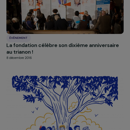
À LA UNE
Actualités
Nos
Explorer les actualités
RAJAPEOPLE
Une semaine de l’engagement solidaire
spéciale Femmes & Environnement chez RA
14 octobre 2015