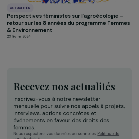
ÉVÈNEMENT
La fondation célèbre son dixième anniversair
au trianon !
8 décembre 2016