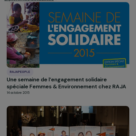
Un partenariat inscrit sur le long terme
La collecte s’inscrit dans le cadre du programme
RAJApeople
, qui permet aux
collaboratrices
et
collaborateurs de s’investir aux côtés de la Fondation d
des actions de solidarité en faveur des femmes. Le
partenariat avec Rejoué symbolise l’engagement du
Groupe RAJA et de sa Fondation en faveur de la
promotion du rôle des femmes dans la protection d
l’environnement. Soutenue par la Fondation depuis 201
Rejoué est lauréate du Prix Coup de Cœur du Jury de
Fondation RAJA Women’s Awards 2018
.
Pour en savoir plus sur l’association
:
https://www.rejoue.asso.fr/