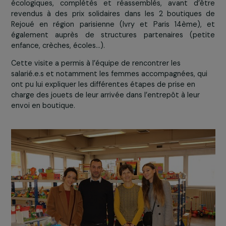
dans des valeurs communes de partage, d’émotion et de sincérité.
Rejoué propose une solution alternative au recyclage : la sec
main. Avec ce concept clé et autour d’une économie circulaire ri
Rejoué a le potentiel et les compétences pour continuer de faire 
et sourire les enfants et les passionnés à l’échelle nationale
raconté Jonathan Costa.
De même, l’équipe de la Fondation s’est rendue le
janvier 2019 dans les locaux de Rejoué à Vitry-sur-S
pour remettre les jouets collectés. Geneviève Ghesqui
responsable de la gestion financière, et Arnold Boukr
responsable de production, ont fait
découvrir à l’éq
le parcours du jouet recyclé
: une fois collectés,
jouets sont triés puis nettoyés à l’aide de produ
écologiques, complétés et réassemblés, avant d’ê
revendus à des prix solidaires dans les 2 boutique