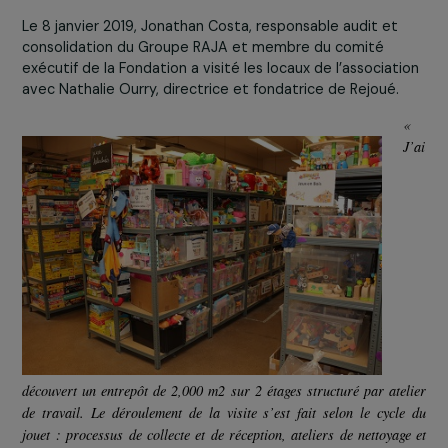
collaboratrice au moment de déposer ses caisses
jouets.
La collecte a été un réel succès puisque 116 kilo
jouets, peluches, puzzles, jeux de sociétés m
également des livres, ont ainsi pu être livré
l’association Rejoué qui leur donnera une seconde vi
Visite de l’atelier
Le 8 janvier 2019, Jonathan Costa, responsable audit et
consolidation du Groupe RAJA et membre du comité
exécutif de la Fondation a visité les locaux de l’associat
avec Nathalie Ourry, directrice et fondatrice de Rejoué.