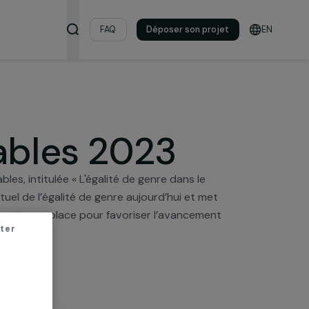
s & ressources
FAQ
Déposer son pro
 durables 2023
tions Durables, intitulée « L'égalité de genre dans le
de l’état actuel de l’égalité de genre aujourd’hui et me
 solutions à mettre en place pour favoriser l’avancemen
r sans accepter
le.