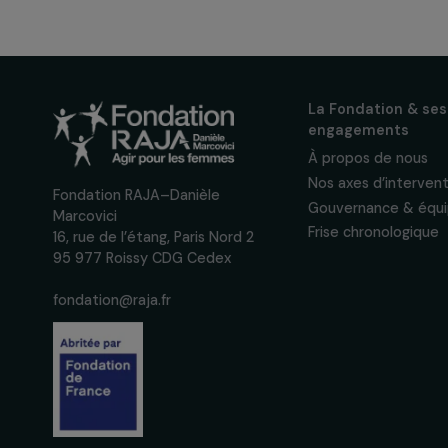
Inscrivez-vous à notre n
pour suivre nos appels à 
actions concrètes et év
des droits des femmes.
Nous respectons vos données per
confidentialité
La Fondation
engagement
À propos de 