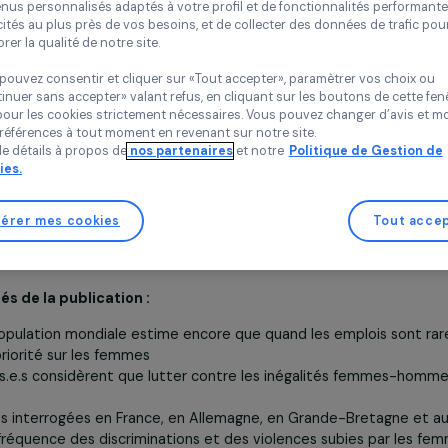
Chez RAJA nous utilisons des cookies avec nos partenaires pour 
expérience sur notre site et notre blog. Cela nous permet de vou
contenus personnalisés adaptés à votre profil et de fonctionnali
publicités au plus près de vos besoins, et de collecter des donnée
améliorer la qualité de notre site.
Vous pouvez consentir et cliquer sur «Tout accepter», paramètrer
«Continuer sans accepter» valant refus, en cliquant sur les bouton
sauf pour les cookies strictement nécessaires. Vous pouvez chang
vos préférences à tout moment en revenant sur notre site.
Plus de détails à propos de
nos partenaires
et notre
Politique 
Cookies.
plore par ailleurs l’évolution des perceptions sur les questi
Gérer mes cookies
acteurs et actrices engagé·e·s au quotidien pour une sociét
res clés de la publication :
de la population mondiale estime encore que quand les emp
oir la priorité sur les femmes