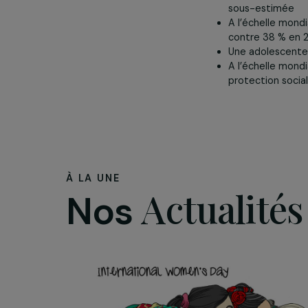
75 % des F
moral
70 % des 
estiment q
sous-est
A l’échell
contre 38
Une adoles
A l’échell
protection
À LA UNE
Actualit
Nos