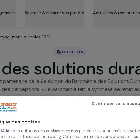
es engagements
Soutenir & financer vos projets
Actualité
mètre des solutions durables 2023
ACTUALITÉS
e des solutions
i est partenaire de la 6e édition du Baromètre des Solu
mation des perceptions ». Le baromètre fait la synthèse 
 par les acteur∙rice∙s du développement durable et des
Continue
des Objectifs de Développement Durab
12 juin 2023
Politique des cookies