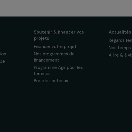
ewsletter mensuelle
projets, interviews,
énements en faveur
sonnelles.
Politique de
 & ses
Soutenir & financer vos
s
projets
nous
Financer votre projet