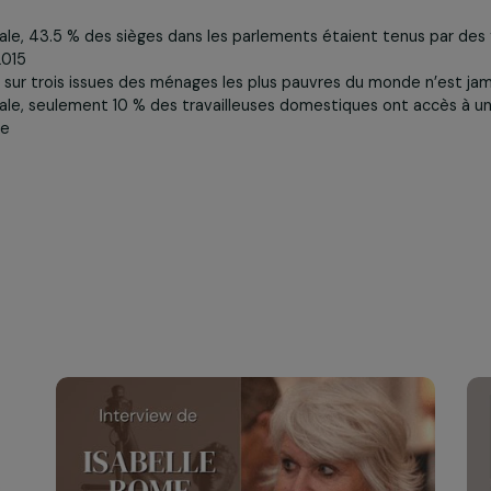
rançais.e.s considèrent que lutter contre les inégalités 
femmes interrogées en France, en Allemagne, en Grande-Br
ue la fréquence des discriminations et des violences subie
imée
e mondiale, 43.5 % des sièges dans les parlements étaient 
 % en 2015
cente sur trois issues des ménages les plus pauvres du mond
e mondiale, seulement 10 % des travailleuses domestiques 
 sociale
és