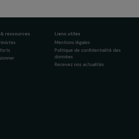
Suivez-nous
Actualités & ressources
Liens utiles
Regards féministes
Mentions légales
Nos temps forts
Politique de confide