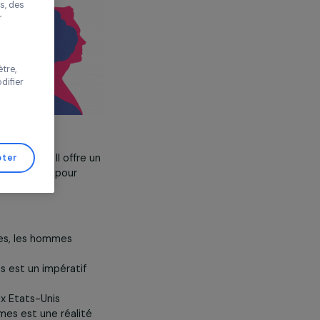
améliorer votre
s proposer des
tés performantes, des
s de trafic pour
 vos choix ou
s de cette fenêtre,
er d’avis et modifier
de Gestion de
ons d’égalité de genre. Il offre un
Tout accepter
é plus juste et équitable pour
lois sont rares, les hommes