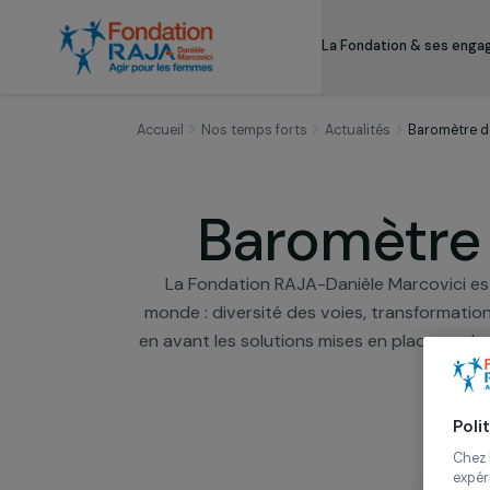
La Fondation & s
Accueil
Nos temps forts
Actualités
Baro
Baromètr
La Fondation RAJA-Danièle Marcovic
monde : diversité des voies, transfor
en avant les solutions mises en place