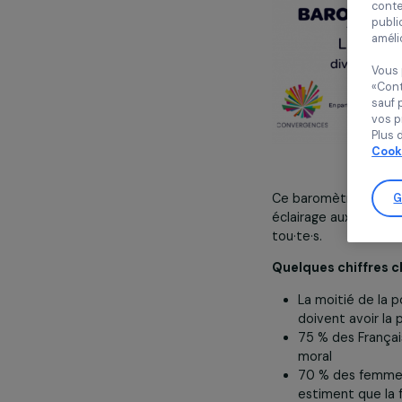
Ce baromètre ex
éclairage aux 
tou·te·s.
Quelques chiff
La moitié 
doivent av