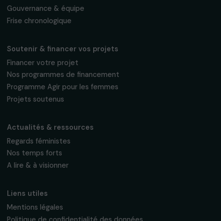
Fondation RAJA–Danièle Marcovici
16, rue de l’étang, Paris Nord 2
95 977 Roissy CDG Cedex
fondation@raja.fr
La Fondation & ses engagements
À propos de nous
Nos axes d’intervention
Gouvernance & équipe
Frise chronologique