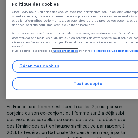
Conti
Politique des cookies
Chez RAJA nous utilisons des cookies avec nos partenaires pour améliorer v
site et notre blog. Cela nous permet de vous proposer des contenus personna
et de fonctionnalités performantes, des publicités au plus près de vos besoin
données de trafic pour améliorer la qualité de notre site.
Vous pouvez consentir et cliquer sur «Tout accepter», paramètrer vos choix
accepter» valant refus, en cliquant sur les boutons de cette fenêtre, sauf p
nécessaires. Vous pouvez changer d’avis et modifier vos préférences à tou
notre site.
Plus de détails à propos de
nos partenaires
et notre
Politique de Gestion
En France, une dotation a été attribuée à la Fédération
Nationale Solidarité Femmes (FNSF). La FNSF est un rés
Gérer mes cookies
de 78 associations spécialisées dans l’accompagnemen
et l’hébergement de femmes victimes de violences
conjugales. La FNSF est aussi la fédération qui a initié et
Tout accepter
gère la ligne d’écoute nationale, Violences Femmes Info
(3919).