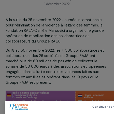
50 000 euros collectés grâce aux collaboratrices 
collaborateurs du Groupe RAJA !
1 décembre 2022
A la suite du 25 novembre 2022, Journée internationale
pour l’élimination de la violence à l’égard des femmes, la
Fondation RAJA-Danièle Marcovici a organisé une grand
opération de mobilisation des collaboratrices et
collaborateurs du Groupe RAJA.
Du 18 au 30 novembre 2022, les 4 500 collaboratrices e
collaborateurs des 26 sociétés du Groupe RAJA ont
marché plus de 60 millions de pas afin de collecter la
somme de 50 000 euros à des associations européenn
engagées dans la lutte contre les violences faites aux
femmes et aux filles et opérant dans les 19 pays où le
Groupe RAJA est présent.