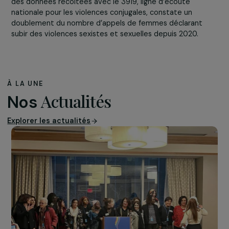
En France, une femme est tuée tous les 3 jours par son
conjoint ou son ex-conjoint et 1 femme sur 2 a déjà subi
des violences sexuelles au cours de sa vie. Le décompt
des féminicides est en hausse significative par rapport 
2021. La Fédération Nationale Solidarité Femmes, à parti
des données récoltées avec le 3919, ligne d’écoute
nationale pour les violences conjugales, constate un
doublement du nombre d’appels de femmes déclarant
subir des violences sexistes et sexuelles depuis 2020.
À LA UNE
Actualités
Nos
Explorer les actualités