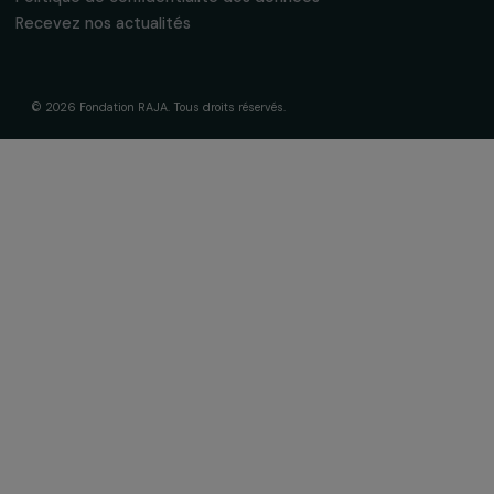
Soutenir & financer vos projets
Financer votre projet
Nos programmes de financement
Programme Agir pour les femmes
Projets soutenus
Actualités & ressources
Regards féministes
Nos temps forts
A lire & à visionner
Liens utiles
Mentions légales
Politique de confidentialité des données