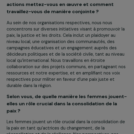
minées par la peur et le manque de sécurité, tant pour 
Israélien.ne.s que pour les Palestinien.ne.s, nous a pouss
agir en faveur de la paix, la justice et les droits de l’ho
Notre engagement en faveur de la paix découle donc de
conviction qu’il s’agit non seulement d’un impératif mora
mais aussi d’une nécessité pratique pour le bien-être et
sécurité de tous.tes les habitant.e.s de la région.
Au sein de vos organisations respectives, quell
actions mettez-vous en œuvre et comment
travaillez-vous de manière conjointe ?
Au sein de nos organisations respectives, nous nous
concentrons sur diverses initiatives visant à promouvoir
paix, la justice et les droits. Cela inclut un plaidoyer au
niveau local, une organisation des communautés, des
campagnes éducatives et un engagement auprès des
décideurs politiques et de la société civile, tant au nive
local qu’international. Nous travaillons en étroite
collaboration sur des projets communs, en partageant 