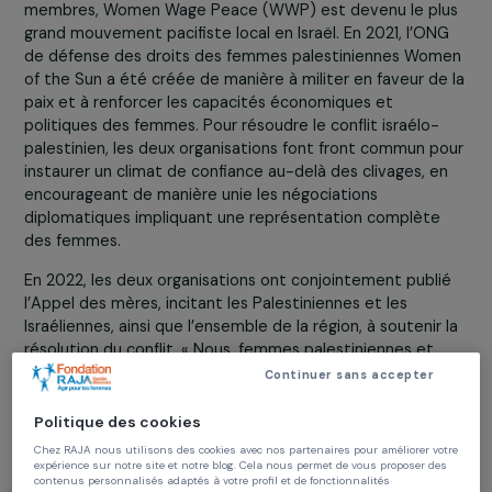
sein du conflit israélo-palestinien. Cet objectif doit être
mené avec la participation active des femmes à toutes
étapes des négociations, conformément à la résolution
1325 du Conseil de sécurité de l’ONU. Composé de 45 
membres, Women Wage Peace (WWP) est devenu le pl
grand mouvement pacifiste local en Israël. En 2021, l’ON
de défense des droits des femmes palestiniennes Wo
of the Sun a été créée de manière à militer en faveur de
paix et à renforcer les capacités économiques et
politiques des femmes. Pour résoudre le conflit israélo-
palestinien, les deux organisations font front commun p
instaurer un climat de confiance au-delà des clivages, e
encourageant de manière unie les négociations
diplomatiques impliquant une représentation complète
des femmes.
En 2022, les deux organisations ont conjointement publ
l’Appel des mères, incitant les Palestiniennes et les
Israéliennes, ainsi que l’ensemble de la région, à soutenir