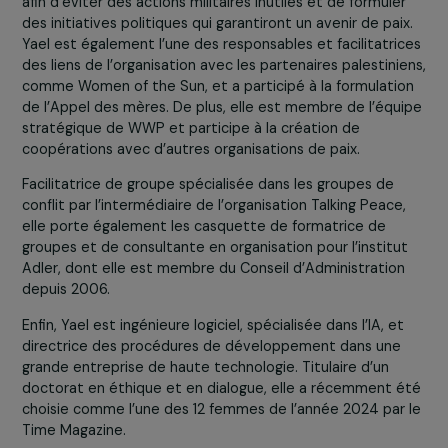
Biographies
:
Yael Admi
Yael Admi, également mère dévouée de 6 enfants et
grand-mère de 10 résidant à Ganei Yehudah, milite en
faveur de la paix depuis plus de 40 ans. Nommée
présidente du forum israélo-palestinien des familles
endeuillées, elle est l’une des fondatrices et dirigeante
Women Wage Peace. Yael a dirigé une initiative législati
présentée à la Knesset israélienne, un projet de loi cent
sur les alternatives politiques. Ce projet de loi exige du
gouvernement qu’il évalue et envisage des alternatives
politiques, en temps de paix comme en temps de guerr
afin d’éviter des actions militaires inutiles et de formule
des initiatives politiques qui garantiront un avenir de pai
Yael est également l’une des responsables et facilitatri