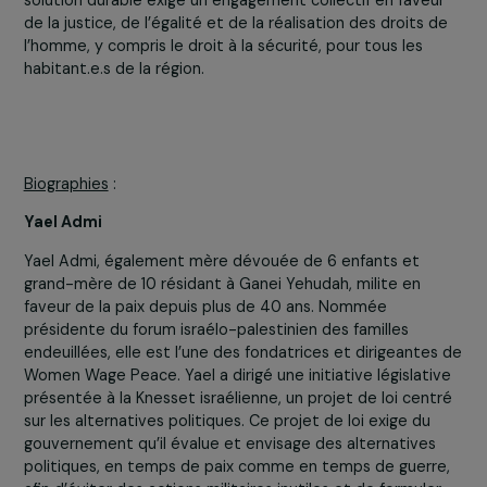
internationale devrait jouer dans la résolution 
conflit israélo-palestinien ?
La communauté internationale doit jouer un rôle essenti
dans la résolution du conflit israélo-palestinien en faisan
respecter le droit international, en encourageant la
responsabilité et en soutenant un accord de paix juste 
global. Il s’agit notamment de faire pression sur les deux
parties concernées pour qu’elles respectent les droits 
l’homme, mettent fin aux violations et se conforment a
résolutions des Nations Unies. En outre, la communauté
internationale devrait soutenir les initiatives locales, les
organisations de la société civile et les efforts visant à
instaurer de la confiance et de la compréhension mutue
entre Israélien.ne.s et Palestinien.ne.s. Finalement, une
solution durable exige un engagement collectif en faveu
de la justice, de l’égalité et de la réalisation des droits 
l’homme, y compris le droit à la sécurité, pour tous les
habitant.e.s de la région.