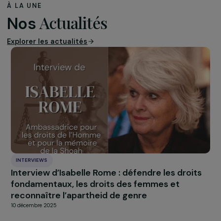
Profondément attachée à l’inclusivité, Reem insiste sur 
nécessité urgente de faire participer les femmes aux
efforts de consolidation de la paix, en veillant à ce que
leurs contributions soient reconnues et appréciées à le
juste valeur.
Titulaire d’une licence en administration des affaires et
travail social de l’Université d’Al-Quds, Reem apporte u
grande richesse de connaissances et d’expertise à son r
de dirigeante. Ses compétences exceptionnelles en
matière de communication, associées à un fort leadersh
soulignent son dévouement en faveur de la justice soci
et de la promotion de l’égalité entre les hommes et les
femmes.
Les qualifications de Reem et sa vaste expérience en
matière de leadership et d’administration témoignent 
son engagement inébranlable en faveur de
l’autonomisation des femmes et de la construction d’u