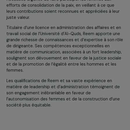
Reem Al-Hajajreh
Reem Al-Hajajreh, mère dévouée de trois enfants résid
dans le camp de Deheisha à Bethléem, occupe les
positions éminentes de cofondatrice et directrice de
Women of the Sun. Reconnue comme l’une des femmes 
plus influentes au monde par le Time Magazine, Reem fa
preuve d’un leadership exemplaire, supervisant la
planification stratégique et la mise en œuvre des servi
et des projets de l’organisation. Ses responsabilités
s’étendent de la résolution des problèmes, à l’évaluatio
des programmes, en passant par l’approbation du budg
et jusqu’à la représentation dans les programmes caritat
et les services communautaires.
Reem est une fervente défenseuse de la paix et de
l’émancipation des femmes. Elle croit au rôle essentiel 
jouent les femmes dans la promotion de la justice, de la
paix et de la sécurité, tout en reconnaissant leur
marginalisation dans les processus de paix formels.