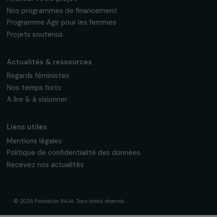
Suivez-nous
Fondation RAJA–Danièle Marcovici
16, rue de l’étang, Paris Nord 2
95 977 Roissy CDG Cedex
fondation@raja.fr