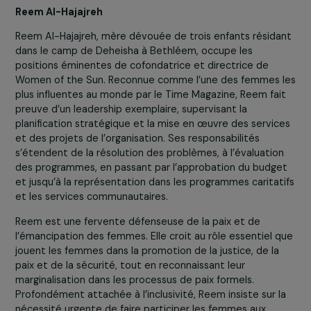
des liens de l’organisation avec les partenaires palestini
comme Women of the Sun, et a participé à la formulati
de l’Appel des mères. De plus, elle est membre de l’équ
stratégique de WWP et participe à la création de
coopérations avec d’autres organisations de paix.
Facilitatrice de groupe spécialisée dans les groupes de
conflit par l’intermédiaire de l’organisation Talking Peace
elle porte également les casquette de formatrice de
groupes et de consultante en organisation pour l’institu
Adler, dont elle est membre du Conseil d’Administratio
depuis 2006.
Enfin, Yael est ingénieure logiciel, spécialisée dans l’IA, e
directrice des procédures de développement dans une
grande entreprise de haute technologie. Titulaire d’un
doctorat en éthique et en dialogue, elle a récemment 
choisie comme l’une des 12 femmes de l’année 2024 par
Time Magazine.