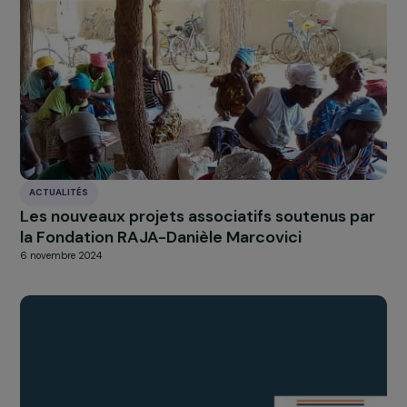
s’adresser à tout le monde. Cela a permis aux jeunes
femmes
de prendre conscience que la douleur n’étai
pas normale
. Cette déconstruction est très importan
et doit se faire par les réseaux sociaux, comme elle doit
faire dans les écoles, les collèges, les lycées et les
entreprises. Finalement, il faut agir
partout où les fem
se trouvent
et toucher ce sujet du doigt, parce que ça
reste quelque chose de mystérieux et lointain. Les
femmes se demandent toujours si elles sont « assez ma
pour alerter. Il y a une forme
de minimisation et
d’autocensure
. C’est donc par ça qu’il faut commencer
par la libération de la parole des générations à venir pou
qu’ils.elles développent les bons réflexes par rapport à
l’endométriose.
Avez-vous un dernier message à adresser aux
femmes, au grand public et aux entreprises ?
Il est nécessaire d’ouvrir et de maintenir des conversat