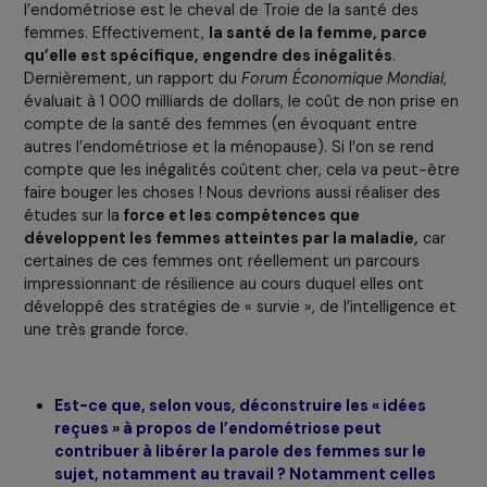
réseau d’expert.e.s. Enfin, le programme vise à créer un
label pour encourager les entreprises à devenir
« endoresponsables ».
Actuellement, avec quelles entreprises travaille
vous ?
Actuellement, nous accompagnons
General Electric Hea
Care
au niveau de la troisième étape de notre program
c’est-à-dire la mise en place de solutions au sein de
l’entreprise. En tant qu’entreprise d’imagerie très enga
dans la santé et ayant déjà travaillé sur le sujet du canc
du sein, il était naturel pour eux de poursuivre leur travai
sur le sujet de l’endométriose. Nous travaillons avec ce
entreprise depuis 2 ans déjà, dans le cadre de vidéos d
sensibilisation, d’information, et maintenant sur le
programme ENDOpro. Autre exemple, nous allons mett
en œuvre le programme chez
Nuxe.
En effet, c’est une
entreprise possédant
80 % de femmes
. Nous sommes