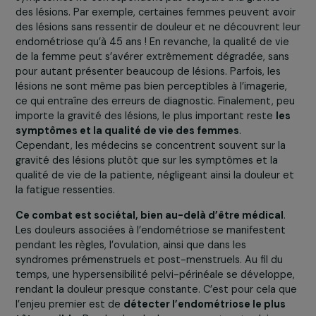
Comment soutenir les chercheur.euse.s dans une approc
méthodologique d’excellence ?
De ce fait, nous avons
décidé d’agir sur
toute la chaîne de recherche
.
Quelle est l’ampleur de l’endométriose en Franc
dans le monde ? Comment affecte-t-elle le
quotidien des femmes qui sont touchées par ce
maladie ?
La douleur des femmes a toujours été
normalisée par 
chercheurs et médecins, en majorité des hommes p
le passé
. L’endométriose est complexe car les
symptômes ne correspondent pas toujours à la gravité
des lésions. Par exemple, certaines femmes peuvent av
des lésions sans ressentir de douleur et ne découvrent 
endométriose qu’à 45 ans ! En revanche, la qualité de vi
de la femme peut s’avérer extrêmement dégradée, san
pour autant présenter beaucoup de lésions. Parfois, les
lésions ne sont même pas bien perceptibles à l’imagerie