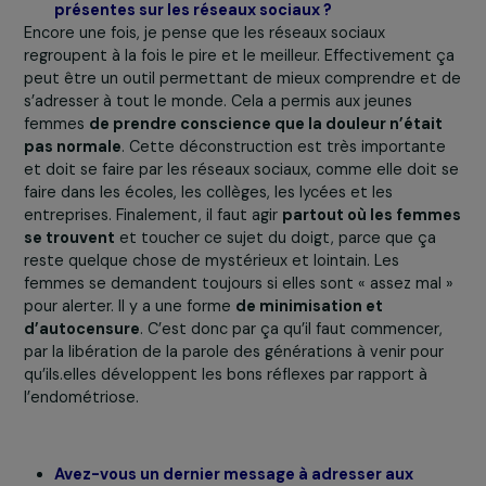
également en discussion avec d’autres entreprises, ave
des profils assez différents, mais possédant toute la
même responsabilité dans la santé des femmes et dans
lutte contre les inégalités.
Est-ce que vous pensez que l’endométriose est 
angle pertinent pour aborder les inégalités de
genre de manière transversale ? Notamment en
termes d’inégalités de santé entre les femmes e
les hommes ?
Comme l’avait dit Prisca Thévenot, alors parlementaire,
l’endométriose est le cheval de Troie de la santé des
femmes. Effectivement,
la santé de la femme, parce
qu’elle est spécifique, engendre des inégalités
.
Dernièrement, un rapport du
Forum Économique Mondia
évaluait à 1 000 milliards de dollars, le coût de non prise
compte de la santé des femmes (en évoquant entre