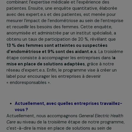
femmes qui sont touchées en plus de maintenir la
productivité de l’entreprise. Ne rien faire, c’est prendre 
risque de perdre des talents féminins au sein des équip
Des mesures telles que la flexibilisation du temps de
travail, l’aménagement de l’environnement de travail et 
prise en charge des soins spécifiques par les mutuelles
peuvent aider à retenir ces talents. Le message essenti
est
d’alerter les dirigeant.e.s sur cette réalité et de 
inciter à agir
.
La Fondation pour la Recherche sur l’Endométrio
pousse donc les entreprises à devenir
« endoresponsables » grâce au programme
ENDOpro
, pouvez-vous en expliciter les objectifs
les bénéfices ?
Notre programme présente trois principaux bénéfices :
d’abord, il améliore la qualité de vie des femmes au sei
l’entreprise en proposant des solutions adaptées. Ensui