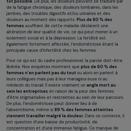
ce qui entraîne des erreurs de diagnostic. Finalement, 
importe la gravité des lésions, le plus important reste
l
symptômes et la qualité de vie des femmes
.
Cependant, les médecins se concentrent souvent sur l
gravité des lésions plutôt que sur les symptômes et la
qualité de vie de la patiente, négligeant ainsi la douleur
la fatigue ressenties.
Ce combat est sociétal, bien au-delà d’être médical
Les douleurs associées à l’endométriose se manifesten
pendant les règles, l’ovulation, ainsi que dans les
syndromes prémenstruels et post-menstruels. Au fil du
temps, une hypersensibilité pelvi-périnéale se dévelop
rendant la douleur presque constante. C’est pour cela 
l’enjeu premier est de
détecter l’endométriose le plu
tôt possible
. De plus, les douleurs peuvent se traduire 
de la fatigue chronique, des douleurs lombaires, dans le
jambes, des troubles digestifs et/ou urinaires et des
douleurs au moment des rapports.
Plus de 80 % des
femmes
souffrant de cette maladie déclarent une