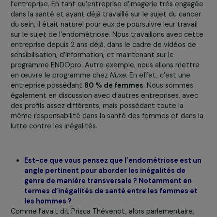
il permet aux entreprises de soutenir la recherche, car il
est conçu comme une contrepartie à du mécénat
d’entreprise. Enfin, il permet d’obtenir des données
chiffrées jusqu’ici indisponibles. Ce programme contribu
ainsi à créer un cercle vertueux. En termes de mise en
œuvre, il se devise en quatre parties. La première consi
en
la sensibilisation des lignes managériales, des
médecins du travail et des dirigeant.e.s à la maladie
combinant l’expertise médicale et l’expérience des
patientes. Ensuite, une enquête quantitative, élaborée
avec des expert.e.s et des patientes, est menée pour
mesurer l’impact de l’endométriose au sein de l’entrepr
et recueillir les besoins des femmes. Cette enquête,
anonymisée et administrée par un institut spécialisé, a
obtenu un taux de participation de 20 %, révélant que
13 % des femmes sont atteintes ou suspectées
d’endométriose et 9% sont des aidant.e.s
. La troisi
étape consiste à accompagner les entreprises dans l
a
mise en place de solutions adaptées
, grâce à notre