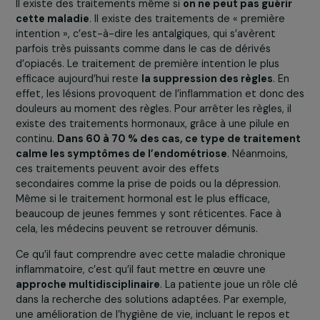
La sociologue Alice Romerio a mené une étude il y a
quelques années, qui montre que
1/4 des femmes
atteintes de l’endométriose ont renoncé à leur carri
Ce phénomène peut aller jusqu’à la précarisation de la
femme, puisqu’une étude australienne montre que
14 
des femmes ont été licenciées à cause de la
pathologie
. L’étude d’Alice Romerio montre également
que
12 % des femmes atteintes expriment avoir été
affectées négativement
. Lorsque les femmes atteint
renoncent à leur carrière, elles préfèrent souvent se
tourner vers l’auto-entrepreneuriat. Cependant, l’auto-
entrepreneuriat lorsqu’on est seule et malade peut
s’avérer compliqué, avec une couverture sociale moins
bonne.
Où en est la recherche ? Existe-t-il des traiteme
efficaces contre l’endométriose à l’heure actuell