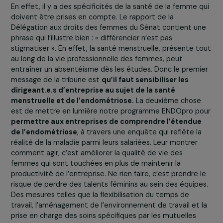
dans la recherche des solutions adaptées. Par exemple,
une amélioration de l’hygiène de vie, incluant le repos e
une alimentation anti-inflammatoire, est recommandée.
pratique d’activités physiques douces est également
importante pour prévenir les adhérences provoquées p
l’inflammation. C’est l’immobilité engendrée par ces
adhérences qui provoque en partie les douleurs. Des
approches comme l’acupuncture, la sophrologie et la
psychologie peuvent aider à réduire l’anxiété et la doule
Il est crucial d’informer les femmes sur ces différentes
options pour
les guider dans leur parcours de prise e
charge
.
Jusqu’au 15 décembre, la Fondation pour la
Recherche sur l’Endométriose fait signer la tribu
« Endométriose et travail, le silence assourdissa
des femmes » à l’attention des dirigeant.e.s
d’entreprise. Quel message porte cette tribune 