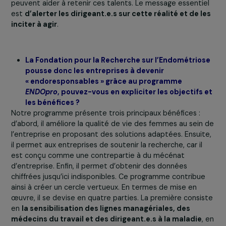
Plus de 60 % des femmes ne s’expriment pas à prop
de leur maladie
, ce qui entraîne un angle mort pour les
entreprises. Au-delà d’une cause médicale, c’est donc 
cause sociétale
, puisque c’est un vrai facteur d’inégalit
En effet, il y a des spécificités de la santé de la femme 
doivent être prises en compte. Le rapport de la
Délégation aux droits des femmes du Sénat contient u
phrase qui l’illustre bien : « différencier n’est pas
stigmatiser ». En effet, la santé menstruelle, présente 
au long de la vie professionnelle des femmes, peut
entraîner un absentéisme dès les études. Donc le prem
message de la tribune est
qu’il faut sensibiliser les
dirigeant.e.s d’entreprise au sujet de la santé
menstruelle et de l’endométriose.
La deuxième chos
est de mettre en lumière notre programme ENDOpro p
permettre aux entreprises de comprendre l’étendu
de l’endométriose
, à travers une enquête qui reflète l
réalité de la maladie parmi leurs salariées. Leur montrer
comment agir, c’est améliorer la qualité de vie des