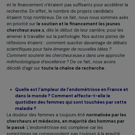
Gérer mes cookies
comme les sage-femmes et les gynécologues de ville,
mais aussi les médecins généralistes et les pharmaciens
Les institutions
sont aussi ciblées, malgré une stratégi
Tout accepter
nationale déjà en place fortement impulsée par
ENDOmind, nécessitant une sensibilisation continue pou
agir efficacement. Enfin, après avoir brisé le tabou de
l’endométriose au sein de la sphère privée, nous voulion
qu’il soit aussi brisé au sein de
la sphère professionnel
en intervenant auprès des entreprises.
L’année dernière, nous avons estimé que la sensibilisati
et le financement n’étaient pas suffisants pour accélére
recherche. En effet, le nombre de projets candidats
étaient trop nombreux. De ce fait, nous nous sommes 
en priorité sur
le soutien et le financement les jeunes
chercheur.euse.s
, dès le début de leur carrière, pour le
amener à travailler sur la pathologie. Nos autres pistes 
réflexions étaient :
comment susciter davantage de déb
scientifiques pour faire émerger de nouvelles idées ?