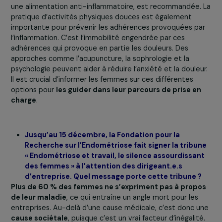
Il existe des traitements même si
on ne peut pas guéri
cette maladie
. Il existe des traitements de « première
intention », c’est-à-dire les antalgiques, qui s’avèrent
parfois très puissants comme dans le cas de dérivés
d’opiacés. Le traitement de première intention le plus
efficace aujourd’hui reste
la suppression des règles
. E
effet, les lésions provoquent de l’inflammation et donc
douleurs au moment des règles. Pour arrêter les règles, i
existe des traitements hormonaux, grâce à une pilule e
continu.
Dans 60 à 70 % des cas, ce type de traitem
calme les symptômes de l’endométriose
. Néanmoins,
ces traitements peuvent avoir des effets
secondaires comme la prise de poids ou la dépression.
Même si le traitement hormonal est le plus efficace,
beaucoup de jeunes femmes y sont réticentes. Face à
cela, les médecins peuvent se retrouver démunis.
Ce qu’il faut comprendre avec cette maladie chronique
inflammatoire, c’est qu’il faut mettre en œuvre une
approche multidisciplinaire
. La patiente joue un rôle 