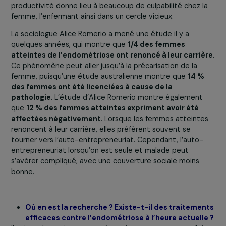
altération de leur qualité de vie, ce qui peut mener à un
isolement social et à la dépression. La fertilité est
également fortement affectée, l’endométriose étant l
principale cause d’infertilité chez les femmes.
Pour ce qui est du cadre professionnel, la parole doit-ê
libérée. Nos enquêtes montrent que
plus de 60 % des
femmes n’en parlent pas du tout
ou alors en parlent à
leurs collègues mais pas à leur manageur.euse ni au
médecin du travail. Il existe vraiment un
angle mort au
sein les entreprises
en raison de la peur des femmes
d’être stigmatisées et restreintes au sein de leur parco
De plus, l’endométriose peut donner lieu à de
l’absentéisme, même si
89 % des femmes atteintes
viennent travailler malgré la douleur.
Dans ce contexte
est question d’une baisse de productivité, de
concentration et d’une immense fatigue. Ce manque d
productivité donne lieu à beaucoup de culpabilité chez 
femme, l’enfermant ainsi dans un cercle vicieux.