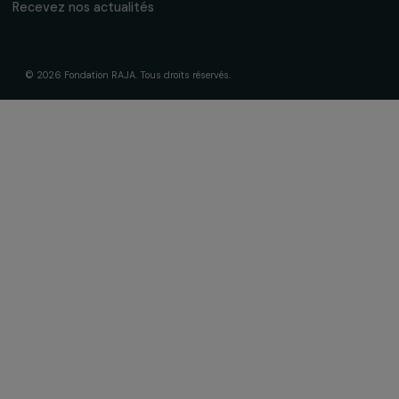
La Fondation & ses engagements
À propos de nous
Nos axes d’intervention
Gouvernance & équipe
Frise chronologique
Soutenir & financer vos projets
Financer votre projet
Nos programmes de financement
Programme Agir pour les femmes
Projets soutenus
Actualités & ressources