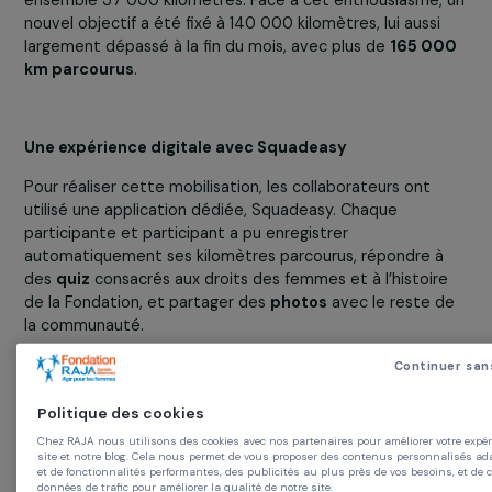
L’ambition initiale, fixée à 20 000 kilomètres, a été
dépassée dès la première semaine. En quelques jours, p
de
650 participants
, réunis en
129 équipes
, ont parco
ensemble 37 000 kilomètres. Face à cet enthousiasme,
nouvel objectif a été fixé à 140 000 kilomètres, lui aussi
largement dépassé à la fin du mois, avec plus de
165 0
km parcourus
.
Une expérience digitale avec Squadeasy
Pour réaliser cette mobilisation, les collaborateurs ont
utilisé une application dédiée, Squadeasy. Chaque
participante et participant a pu enregistrer
automatiquement ses kilomètres parcourus, répondre 
des
quiz
consacrés aux droits des femmes et à l’histoir
de la Fondation, et partager des
photos
avec le reste 
la communauté.