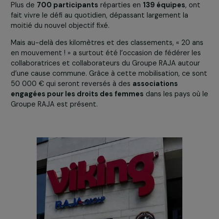
Un engagement qui dépasse le sport
Au fil des semaines, l’enthousiasme n’a cessé de grandir.
Plus de
700 participants
réparties en
139 équipes
, o
fait vivre le défi au quotidien, dépassant largement la
moitié du nouvel objectif fixé.
Mais au-delà des kilomètres et des classements, « 20 a
en mouvement ! » a surtout été l’occasion de fédérer l
collaboratrices et collaborateurs du Groupe RAJA autou
d’une cause commune. Grâce à cette mobilisation, ce s
50 000 € qui seront reversés à des
associations
engagées pour les droits des femmes
dans les pays o
Groupe RAJA est présent.