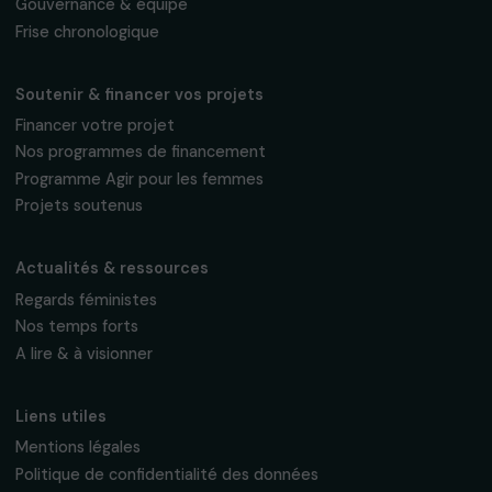
Fondation RAJA–Danièle Marcovici
16, rue de l’étang, Paris Nord 2
95 977 Roissy CDG Cedex
fondation@raja.fr