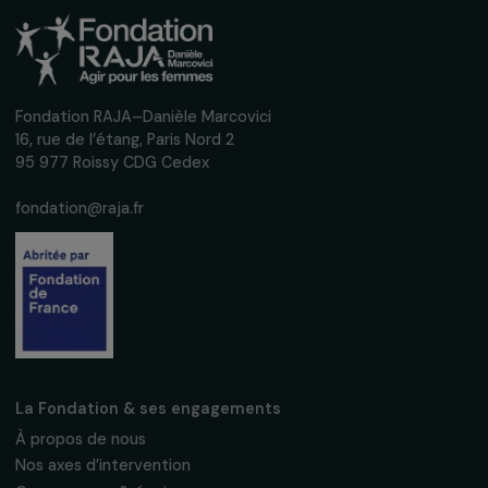
Recevez nos actualités
Inscrivez-vous à notre newsletter
mensuelle pour suivre nos appels à projets,
interviews, actions concrètes et
événements en faveur des droits des
femmes.
Nous respectons vos données personnelles.
Politique de
confidentialité
S'abonner
Suivez-nous