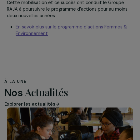
L’initiative de RAJApack Allemagne fait écho au succès 
l’
opération de produit-partage « Femmes et
Environnement »
, à laquelle toutes les filiales du group
ont pu participer. Depuis septembre 2015, ce program
d’action d’envergure européenne permet de collecter 
fonds au profit de projets associatifs visant à soutenir e
promouvoir le rôle des femmes dans la protection de
l’environnement.
487 751€ ont été récoltés entre septembre 2015 et
août 2016, intégralement reversés à 8 associations
.
Cette mobilisation et ce succès ont conduit le Groupe
RAJA à poursuivre le programme d’actions pour au moin
deux nouvelles années
En savoir plus sur le programme d’actions Femmes 
Environnement