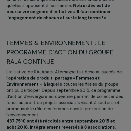
l’immigration. Le soutien de RAJApack Allemagne se
dédié à l’accompagnement de 25 jeunes femmes d
leur formation d’aide-soignante.
Delphine Jean, Directrice Marketing et Management
Produits chez RAJApack Allemagne
, témoigne : « C’es
assez dur de voir que dans un pays comme l’Allemagne, i
a très peu de choses faites pour les femmes qui n’ont 
pu finir leurs études, qui se retrouvent seules avec leurs
enfants, ou alors que certaines meurent encore parce
qu’elles s’opposent à leur famille.
Notre idée est de
poursuivre ce genre d’initiatives. Il faut continuer
l’engagement de chacun et sur le long terme !
»
FEMMES & ENVIRONNEMENT : LE
PROGRAMME D’ACTION DU GROUPE
RAJA CONTINUE