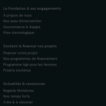
Fondation RAJA–Danièle Marcovici
16, rue de l’étang, Paris Nord 2
95 977 Roissy CDG Cedex
fondation@raja.fr