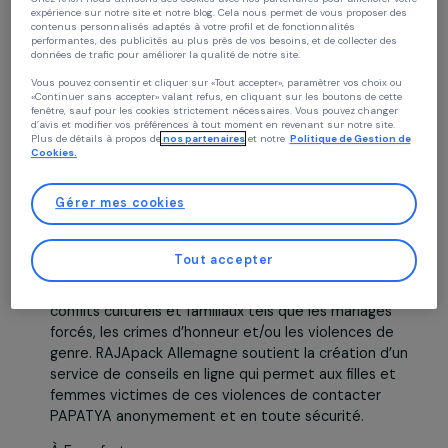
À Münich,
Continuer sans accepter
Politique des cookies
Chez RAJA nous utilisons des cookies avec nos partenaires pour améliorer vo
expérience sur notre site et notre blog. Cela nous permet de vous proposer de
contenus personnalisés adaptés à votre profil et de fonctionnalités
performantes, des publicités au plus près de vos besoins, et de collecter des
données de trafic pour améliorer la qualité de notre site.
Vous pouvez consentir et cliquer sur «Tout accepter», paramètrer vos choix ou
«Continuer sans accepter» valant refus, en cliquant sur les boutons de cette
fenêtre, sauf pour les cookies strictement nécessaires. Vous pouvez changer
l’association
HORIZONT e.V
. accueille
d’avis et modifier vos préférences à tout moment en revenant sur notre site.
Plus de détails à propos de
nos partenaires
et notre
Politique de Gestion 
temporairement les femmes sans-abri et leurs
Cookies.
enfants avant de les rediriger vers des solutions
d’hébergement à plus long terme. Avec l’engageme
Gérer mes cookies
de RAJApack Allemagne,
l’association pourra financer un des deux coachs qui
aident les familles à se réintégrer dans la société.
Tout accepter
À Berlin, l’
association
PAPATYA
protège les jeunes
femmes issues de l’immigration des conséquences 
conflits culturels et familiaux tels que les mariages