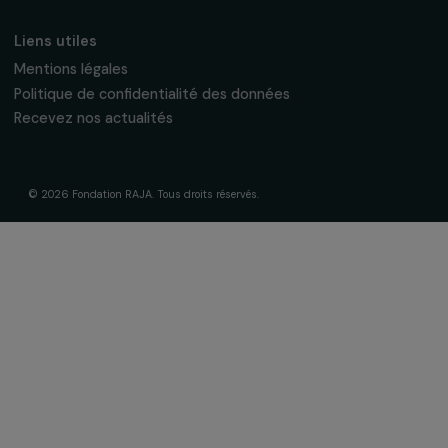
La Fondation & ses engagements
À propos de nous
Nos axes d’intervention
Gouvernance & équipe
Frise chronologique
Soutenir & financer vos projets
Financer votre projet
Nos programmes de financement
Programme Agir pour les femmes
Projets soutenus
Actualités & ressources