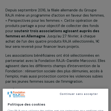
allemandes mobilisées pour les droits des femmes
24 novembre 2016
Depuis septembre 2016, la filiale allemande du Groupe
RAJA mène un programme d’action en faveur des femm
« Perspectives pour les femmes ». Cette opération de
produits partage a pour objectif de collecter des fonds
pour
soutenir trois associations agissant auprès des
femmes en Allemagne
. Jusqu’au 27 février, à chaque
achat de l’un des quatre produits RAJA sélectionnés, 1€
leur sera reversé pour financer leurs projets.
Les associations bénéficiaires ont été sélectionnées en
partenariat avec la Fondation RAJA-Danièle Marcovici. E
agissent dans les différents champs d’intervention de la
Fondation : réinsertion sociale des plus démunies, accès
l’emploi, mais aussi protection contre les violences subi
par les jeunes femmes issues de l’immigration.