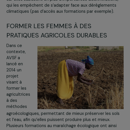
diminution des rendements agricoles et donc des reve
des producteurs, ainsi qu’une dégradation de
l’environnement.
Les femmes productrices sont particulièrement touché
car elles subissent en plus d’importantes discriminations
qui les empêchent de s’adapter face aux dérèglements
climatiques (pas d’accès aux formations par exemple).
FORMER LES FEMMES À DES
PRATIQUES AGRICOLES DURABLES
Dans ce
contexte,
AVSF a
lancé en
2014 un
projet
visant à
former les