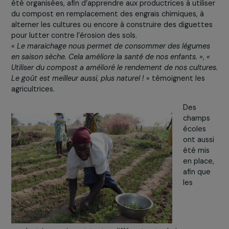
agricultrices
à des
méthodes
agroécologiques, permettant de mieux préserver les so
et l’eau, afin qu’elles puissent produire plus et mieux.
Plusieurs formations au maraîchage écologique ont ainsi
été organisées, afin d’apprendre aux productrices à utili
du compost en remplacement des engrais chimiques, à
alterner les cultures ou encore à construire des diguett
pour lutter contre l’érosion des sols.
« Le maraichage nous permet de consommer des légume
en saison sèche. Cela améliore la santé de nos enfants. »
Utiliser du compost a amélioré le rendement de nos cultu
Le goût est meilleur aussi, plus naturel !
» témoignent les
agricultrices.
Des
champ
écoles