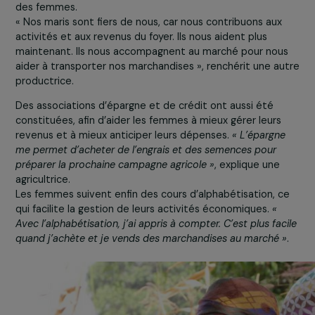
dont sont victimes les
femmes. L’organisation de
sessions de sensibilisation
aux droits socio-
économiques des femme
permet de faire évoluer le
relations entre les femme
et les hommes.
« Les relations au sein de l
maison ont changé. Mon m
a accepté de me céder de
petits lopins de terre que j
peux cultiver »
, explique l’
des femmes.
« Nos maris sont fiers de nous, car nous contribuons aux
activités et aux revenus du foyer. Ils nous aident plus
maintenant. Ils nous accompagnent au marché pour nou
aider à transporter nos marchandises », renchérit une a
productrice.