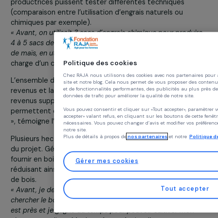
ont au
été mi
en pla
afin q
les
productrices puissent tester différentes techniques
(comparaison entre l’utilisation d’engrais naturels ou
chimiques par exemple).
« Avant, on utilisait 3 sacs d’engrais chimique pour produi
4 à 5 sacs de maïs. Cette année, nous avons récolté 10 s
de maïs, en utilisant du compost ! »
Tamipo Yoakare, en
Politique des cookies
charge d’un champ école.
Chez RAJA nous utilisons des cookies avec nos partenair
L’ensemble des activités permettent d’améliorer les
site et notre blog. Cela nous permet de vous proposer de
et de fonctionnalités performantes, des publicités au plu
revenus et la sécurité alimentaire des familles. « Les
données de trafic pour améliorer la qualité de notre site.
revenus supplémentaires que j’ai grâce au projet me