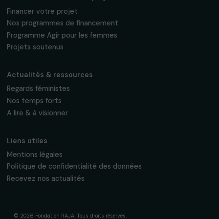
Fondation RAJA–Danièle Marcovici
16, rue de l’étang, Paris Nord 2
95 977 Roissy CDG Cedex
fondation@raja.fr