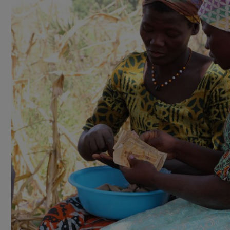
Des associations d’épargne et de crédit ont aussi été
constituées, afin d’aider les femmes à mieux gérer leurs
revenus et à mieux anticiper leurs dépenses.
« L’épargn
me permet d’acheter de l’engrais et des semences pour
préparer la prochaine campagne agricole »
, explique une
agricultrice.
Les femmes suivent enfin des cours d’alphabétisation, 
qui facilite la gestion de leurs activités économiques.
«
Avec l’alphabétisation, j’ai appris à compter. C’est plus fac
quand j’achète et je vends des marchandises au marché 