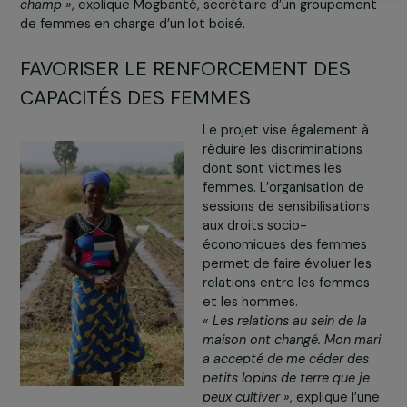
Vous pouvez consentir et cliquer sur «Tout accepter», p
permettent de payer les frais de scolarité de mes enfa
accepter» valant refus, en cliquant sur les boutons de ce
», témoigne l’une des femmes.
nécessaires. Vous pouvez changer d’avis et modifier vo
notre site.
Plus de détails à propos de
nos partenaires
et notre
Po
Plusieurs hectares sont également reboisés dans le cad
du projet. Gérés par les femmes, ils leur permettent de
fournir en bois de chauffe à proximité de leurs habitatio
Gérer mes cookies
réduisant ainsi le temps qu’elles consacrent à la collect
de bois.
Tout acce
« Avant, je devais quitter la maison tôt le matin pour aller
chercher le bois, et je rentrais tard le soir. Maintenant, le 
est près et je gagne du temps pour pouvoir cultiver mon
champ »
, explique Mogbanté, secrétaire d’un groupeme
de femmes en charge d’un lot boisé.
FAVORISER LE RENFORCEMENT DES
CAPACITÉS DES FEMMES
Le projet vise également 
réduire les discriminations