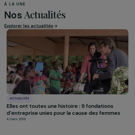
LE PROGRAMME D’ACTIONS “FEMME
& ENVIRONNEMENT”
Le projet d’AVSF est soutenu dans le cadre d’un
programme d’actions « Femmes & Environnement », lan
par le Groupe RAJA et la Fondation RAJA-Danièle Marco
en 2015. Il s’agit d’une opération de « produits partage »
mobilise l’ensemble du Groupe RAJA en Europe. Une par
du prix de la vente de plusieurs produits commercialisé
est reversée par RAJA à la Fondation afin de financer d
projets associatifs visant à promouvoir l’autonomie des
femmes et à soutenir leurs actions en faveur de la
protection de l’environnement et de la lutte contre le
changement climatique
En savoir plus