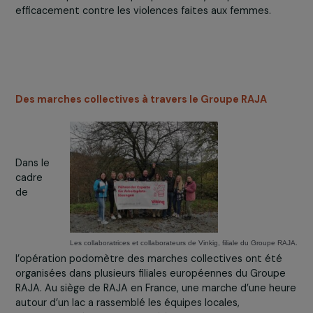
Collectif formé par les équipes de RAJA, de la Fondation RAJA-Danièle
Marcovici et l’association Droits d’urgence.
Le 23 novembre, les équipes de RAJA France,
accompagnées par la Fondation RAJA-Danièle Marcovici
l’association Droits d’Urgence, ont pris part à la
manifestation féministe parisienne
organisée par le
collectif
#NousToutes.
Entre slogans revendicatifs et
pancartes engagées, elles ont marché entre Gare du N
et Bastille pour revendiquer plus de moyens pour lutter
efficacement contre les violences faites aux femmes.
Des marches collectives à travers le Groupe RAJA