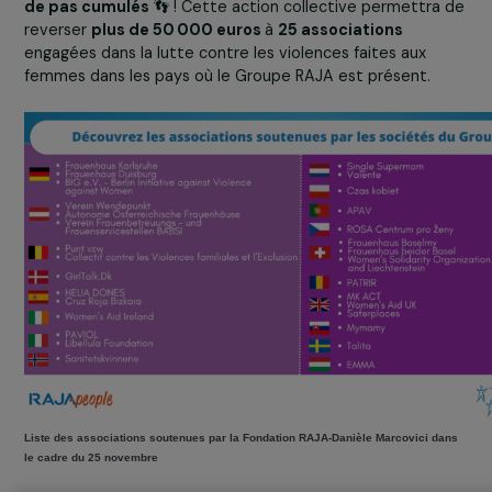
L’
Opération Podomètre
a vu les collaborateurs du Gr
RAJA se mobiliser pour atteindre l’objectif de
50 millio
de pas
en dix jours. Non seulement ce défi a été relevé
mais il a largement été dépassé avec plus de
62 millio
de pas cumulés
👣 ! Cette action collective permettra
reverser
plus de 50 000 euros
à
25 associations
engagées dans la lutte contre les violences faites aux
femmes dans les pays où le Groupe RAJA est présent.