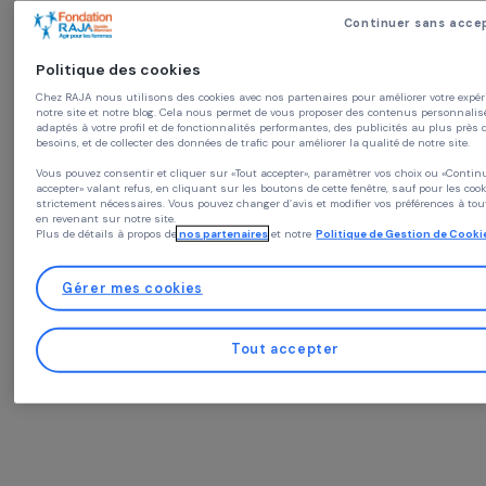
Liste des associations soutenues par la Fondation RAJA-Danièle Marcovici d
le cadre du 25 novembre
Webinaire « My Voice My Choice » : un appel pour les
Continuer sa
droits reproductifs des femmes
En collaboration avec le
Politique des cookies
collectif
My Voice My
Chez RAJA nous utilisons des cookies avec nos partenaires pour améliorer vo
Choice*
,
la Fondation RAJA-
notre site et notre blog. Cela nous permet de vous proposer des contenus pe
Danièle Marcovici a organisé un
adaptés à votre profil et de fonctionnalités performantes, des publicités au p
besoins, et de collecter des données de trafic pour améliorer la qualité de notr
webinaire pour sensibiliser sur
l’urgence de protéger
les
Vous pouvez consentir et cliquer sur «Tout accepter», paramètrer vos choix 
accepter» valant refus, en cliquant sur les boutons de cette fenêtre, sauf pou
droits reproductifs des
strictement nécessaires. Vous pouvez changer d’avis et modifier vos préfér
femmes en Europe.
Cet
en revenant sur notre site.
Plus de détails à propos de
nos partenaires
et notre
Politique de Gestion 
échange a été l’occasion de
promouvoir l’initiative
citoyenne
Ma Voix Mon Choix
, visant à garantir un accès
Gérer mes cookies