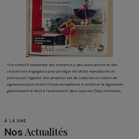
Elle a partagé des témoignages sur les cours clandestin
organisés pour les jeunes filles, illustrant leur courage
exceptionnel.
🎥 Découvrez leur histoire à travers cette
vidéo
Une soirée spéciale, intitulée « Briser le silence imposé 
femmes afghanes par les Talibans », sera organisée le 13
décembre 2024 à Mains d’Œuvres (Saint-Ouen). L’entr
est gratuite sur réservation :
info@femaid.org
.