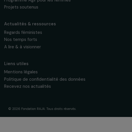
Fondation RAJA–Danièle Marcovici
16, rue de l’étang, Paris Nord 2
95 977 Roissy CDG Cedex
fondation@raja.fr