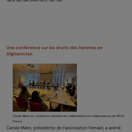
Formation STAND-UP : agir contre le harcèlement de
rue
Le 26 novembre, les
collaboratrices et les
collaborateurs de RAJA ont
participé à une session de
formation organisée par
l’association
Right to Be
.
Cette formation, basée sur la
méthode des 5D (
distraire,
déléguer, documenter, retarder, diriger
), leur a permis
d’apprendre des réflexes utiles pour réagir efficacemen
face au harcèlement de rue.