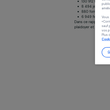
Concrètement,
130 912 fe
8 494 jeune
880 format
6 949 femm
Dans ce rappor
plaidoyer et s