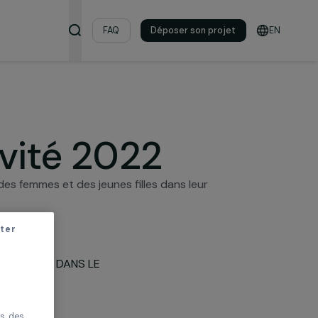
s & ressources
FAQ
Déposer son pro
activité 2022
ancipation des femmes et des jeunes filles dans leur
r sans accepter
PROJETS EN FRANCE ET DANS LE