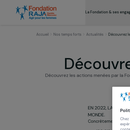
La Fondation & s
Accueil
Nos temps forts
Actualités
Déco
Découvr
Découvrez les actions menées par 
EN 2022, LA
MONDE.