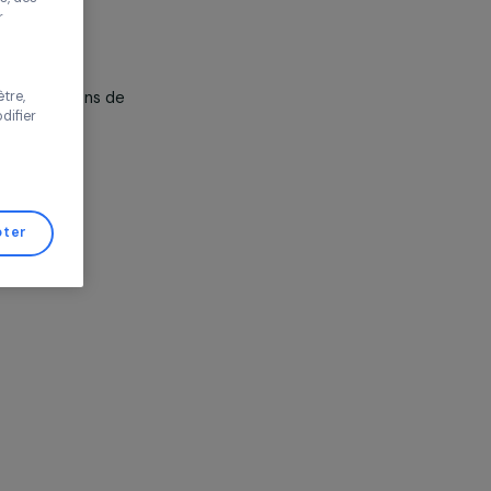
améliorer votre
s proposer des
tés performantes, des
ions financées,
s de trafic pour
 vos choix ou
s de cette fenêtre,
e la Fondation, ses actions de
er d’avis et modifier
de Gestion de
Tout accepter