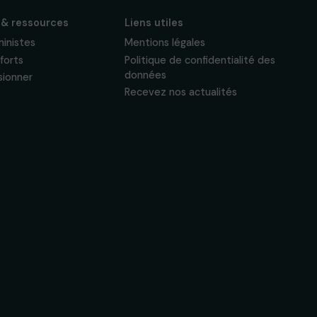
Actualités & ressources
Liens utiles
Regards féministes
Mentions légales
Nos temps forts
Politique de confide
données
A lire & à visionner
Recevez nos actual