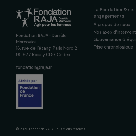
des droits des femmes.
Nous respectons vos données per
confidentialité
La Fondation
engagement
À propos de 
Nos axes d’in
Fondation RAJA–Danièle
Gouvernance 
Marcovici
Frise chronol
16, rue de l’étang, Paris Nord 2