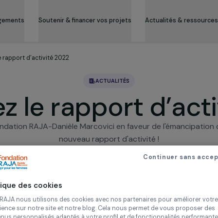
es engagements
Soutenir & financer vos projets
Actualité
uvrez le rapport d’activité 2022
ACTUALITÉS
ez le rapport d’
la Fondation RAJA-Danièle Marcovici en faveur de l'ém
nouveau rapport d'activité !
30 mars 2023
Continue
 FONDATION RAJA-DANIÈLE MARCOVICI A FINANCÉ 110 
Politique des cookies