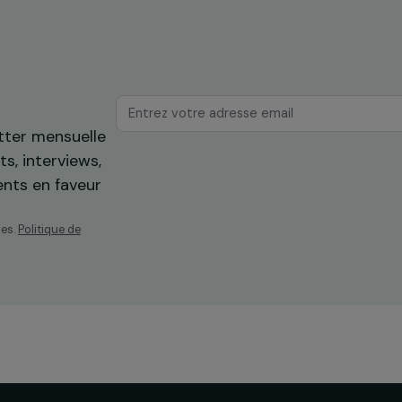
os
ewsletter mensuelle
projets, interviews,
énements en faveur