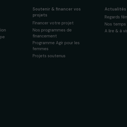
sonnelles.
Politique de
 & ses
Soutenir & financer vos
s
projets
nous
Financer votre projet
tervention
Nos programmes de
financement
& équipe
Programme Agir pour les
ogique
femmes