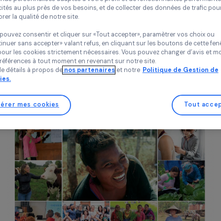
Chez RAJA nous utilisons des cookies avec nos partenaires pour 
 cela représente :
expérience sur notre site et notre blog. Cela nous permet de vou
contenus personnalisés adaptés à votre profil et de fonctionnali
mmes victimes de violences accompagnées par les associat
publicités au plus près de vos besoins, et de collecter des donnée
s filles scolarisées,
améliorer la qualité de notre site.
ions professionnelles ou aides à l’emploi dispensées,
es soutenues dans leurs actions en faveur de la planète.
Vous pouvez consentir et cliquer sur «Tout accepter», paramètrer
«Continuer sans accepter» valant refus, en cliquant sur les bouton
t, vous découvrirez également les nouveaux partenariats d
sauf pour les cookies strictement nécessaires. Vous pouvez chang
on travail de mobilisation des salariés du Groupe RAJA.
vos préférences à tout moment en revenant sur notre site.
Plus de détails à propos de
nos partenaires
et notre
Politique 
Cookies.
Gérer mes cookies