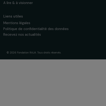
La Fondation & ses engagements
À propos de nous
Nos axes d’intervention
Gouvernance & équipe
Frise chronologique
Soutenir & financer vos projets
Financer votre projet
Nos programmes de financement
Programme Agir pour les femmes
Projets soutenus
Actualités & ressources