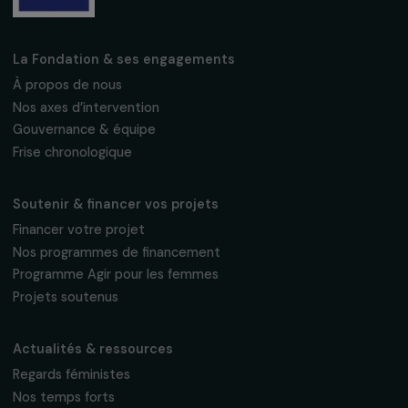
Fondation RAJA–Danièle Marcovici
16, rue de l’étang, Paris Nord 2
95 977 Roissy CDG Cedex
fondation@raja.fr