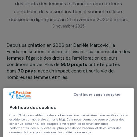
l’ouverture de son appel à projets 2025. Les
associations françaises engagées dans la promoti
des droits des femmes et l’amélioration de leurs
conditions de vie sont invitées à soumettre leur
dossiers en ligne jusqu’au 21 novembre 2025 à minu
3 novembre 2025
Depuis sa création en 2006 par Danièle Marcovici, la
Fondation soutient des projets visant l’autonomisation
femmes, l’égalité des droits et l’amélioration de leurs
conditions de vie. Plus de
950 projets
ont été portés
dans
70 pays
, avec un impact concret sur la vie de
nombreuses femmes et filles.
Continuer sans accepter
Qui peut candidater ?
Politique des cookies