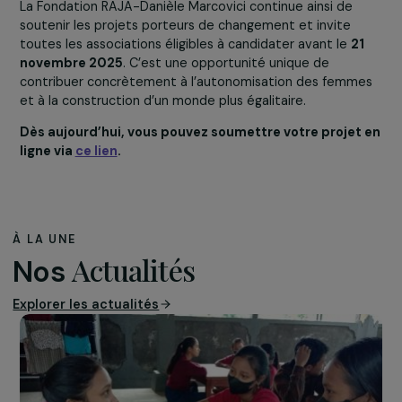
femmes pour réduire les exclusions et discriminatio
Insertion professionnelle et droits économiques 
Promouvoir l’autonomie financière des femmes par 
formation, l’emploi ou la création d’activité.
Actions des femmes pour l’environnement :
Soutenir les projets agroécologiques et
environnementaux portés par les femmes, en
privilégiant ceux qui sont innovants et durables.
La Fondation RAJA-Danièle Marcovici continue ainsi de
soutenir les projets porteurs de changement et invite
toutes les associations éligibles à candidater avant le
2
novembre 2025
. C’est une opportunité unique de
contribuer concrètement à l’autonomisation des femm
et à la construction d’un monde plus égalitaire.
Dès aujourd’hui, vous pouvez soumettre votre projet
ligne via
ce lien
.