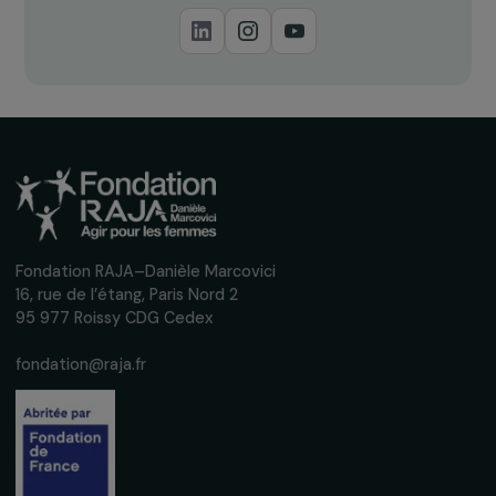
Recevez nos actualités
Inscrivez-vous à notre newsletter
mensuelle pour suivre nos appels à projets,
interviews, actions concrètes et
événements en faveur des droits des
femmes.
Nous respectons vos données personnelles.
Politique de
confidentialité
S'abonner
Suivez-nous