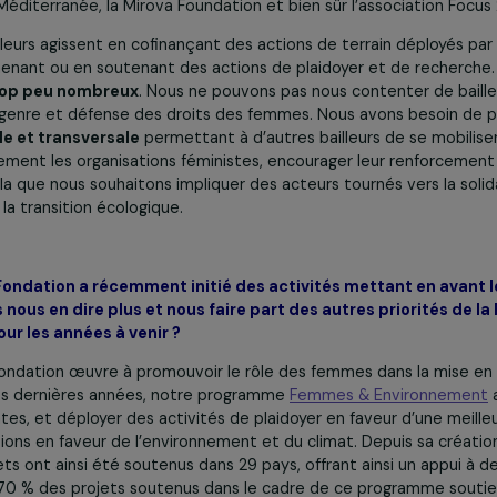
’égalité
et 742 millions d’euros pour l’aide publique au d
4). Or, en matière de financements internationaux, on sait 
ationale a ciblé les organisations de défense des droits
es budgets est très préoccupante.
t les bailleurs privés et, parmi ceux-ci, les membres de la 
le-ci regroupe la Fondation BNP Paribas, la Fondation CHAN
rance, la Fondation Kering, la Fondation Médecins du mond
Fondation pour la Recherche sur l’Endométriose, le Fonds L’O
s en Méditerranée, la Mirova Foundation et bien sûr l’asso
ces bailleurs agissent en cofinançant des actions de terrain
ile, en menant ou en soutenant des actions de plaidoyer et 
 sont trop peu nombreux
. Nous ne pouvons pas nous conten
lité de genre et défense des droits des femmes. Nous avo
globale et transversale
permettant à d’autres bailleurs de
efficacement les organisations féministes, encourager leur
pour cela que nous souhaitons impliquer des acteurs tournés 
rise et la transition écologique.