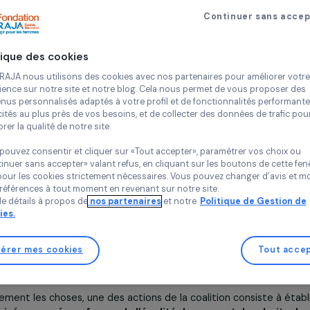
20 mars 2024
Continue
a Fondation-RAJA Danièle Marcovici est à l’origine d’une 
ion pour une Philanthropie Féministe (CPF) », soutenue p
médier au sous-financement de l’égalité de genre par la 
Politique des cookies
n, dont Focus 2030 fait partie, consistent à promouvoir 
Chez RAJA nous utilisons des cookies avec nos partenaires pour 
ntérêt général, mobiliser davantage de ressources et in 
expérience sur notre site et notre blog. Cela nous permet de vou
es mouvements féministes. Pouvez-vous nous en dire plus
contenus personnalisés adaptés à votre profil et de fonctionnali
les dynamiques à l’œuvre ?
publicités au plus près de vos besoins, et de collecter des donnée
améliorer la qualité de notre site.
t
: À ce jour,
l’égalité de genre est sous-financée
autant
ie française
, alors même que c’est un facteur de croissanc
Vous pouvez consentir et cliquer sur «Tout accepter», paramètrer
«Continuer sans accepter» valant refus, en cliquant sur les bouton
at, la Coalition pour une Philanthropie Féministe poursuit tro
sauf pour les cookies strictement nécessaires. Vous pouvez chang
romouvoir l’égalité de genre et les droits des femmes en 
vos préférences à tout moment en revenant sur notre site.
sein de la philanthropie française
, notamment par un pa
Plus de détails à propos de
nos partenaires
et notre
Politique 
Cookies.
 bailleurs de fonds féministes. Ensuite, la coalition a pour
 financières en faveur de l’égalité, en améliorant et coordo
its des femmes. Enfin, elle vise à augmenter l’impact, en mu