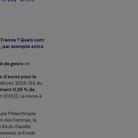
avers le monde
et, pour cela,
oalition, est
é de genre en France ? Quels sont
n privilégiés, par exemple entre
 ?
ncent l’égalité de genre
en
oupes
de 7 millions d’euros pour le