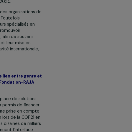
éveloppement (décret 2024-124 du
déjà que
seulement 0,55 % de
 des femmes
en 2021
[
1
]
. La revue à
Coalition pour une Philanthropie
EL, la Fondation des Femmes, la
e, la Fondation RAJA-Danièle
réal pour les Femmes, le Fonds
ciation Focus 2030.
 déployés par des organisations de
de recherche. Toutefois,
ter de bailleurs spécialisés en
ns besoin de promouvoir
 se mobiliser, afin de soutenir
 renforcement et leur mise en
vers la solidarité internationale,