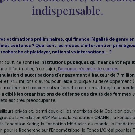
femmes et les filles à tr
ujourd’hui une nécessité 
approche collective, en c
indispensable.
elon vos estimations préliminaires, qui finance l’égalit
x domaines soutenus ? Quel sont les modes d’interventio
errain, recherche et plaidoyer, national vs international…
t
: Avant tout, ce sont
les institutions publiques qui fina
le monde. Il faut noter, à ce sujet,
l’annonce récente de c
ont
l’annulation d’autorisations d’engagement à hauteur 