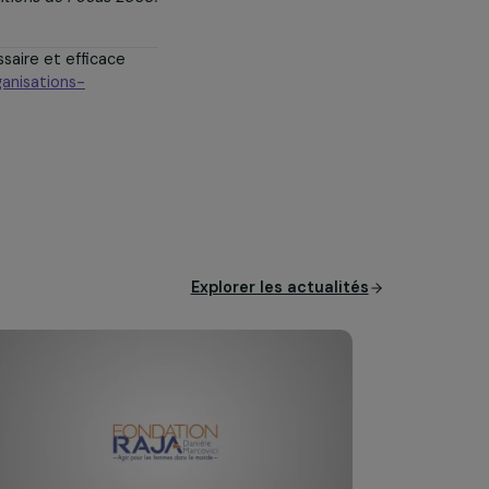
tous des droits
 et les filles,
enre, doivent
et pleinement,
ment.
rement les positions de Focus 2030.
issement nécessaire et efficace
nancement-organisations-