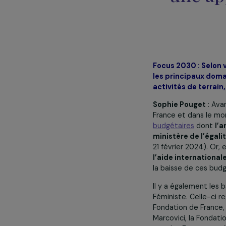
les 
est a
une 
Focus 2030 : S
les principau
activités de t
Sophie Pouge
France et dans 
budgétaires
d