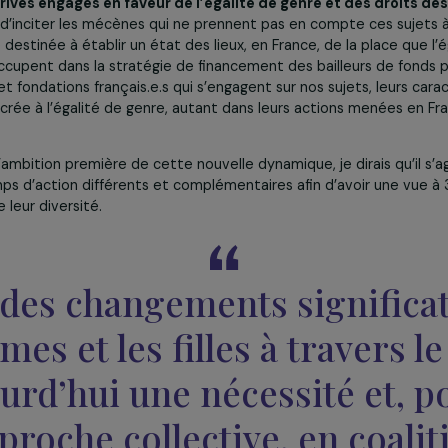
Gérer mes cookies
s actions communes. Tout cela, la coalition le porte avec u
t des actions collectives qu’il est possible d’agir de maniè
 concrètement les choses, une des actions de la coalition co
nts privés engagés en faveur de l’égalité de genre et 
s aussi d’inciter les mécènes qui ne prennent pas en compte c
 étude destinée à établir un état des lieux, en France, de la
mes occupent dans la stratégie de financement des bailleur
s fonds et fondations français.e.s qui s’engagent sur nos suje
 consacrée à l’égalité de genre, autant dans leurs actions
sumer l’ambition première de cette nouvelle dynamique, je dira
 champs d’action différents et complémentaires afin d’av
 toute leur diversité.
re des changements sign