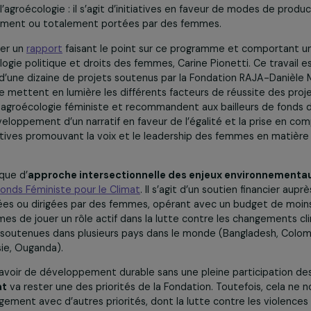
Votre Fondation a récemment initié des activités mettant
z-vous nous en dire plus et nous faire part des autres p
vici pour les années à venir ?
t
: La Fondation œuvre à promouvoir le rôle des femmes dan
cours des dernières années, notre programme
Femmes & En
innovantes, et déployer des activités de plaidoyer en faveu
les actions en faveur de l’environnement et du climat. Depu
0 projets ont ainsi été soutenus dans 29 pays, offrant ainsi 
ès de 70 % des projets soutenus dans le cadre de ce prog
s et l’agroécologie : il s’agit d’initiatives en faveur de m
partiellement ou totalement portées par des femmes.
e publier un
rapport
faisant le point sur ce programme et 
en écologie politique et droits des femmes, Carine Pionetti.
ersale d’une dizaine de projets soutenus par la Fondation R
 l’étude mettent en lumière les différents facteurs de réuss
vers une agroécologie féministe et recommandent aux bailleur
ur le développement d’un narratif en faveur de l’égalité et 