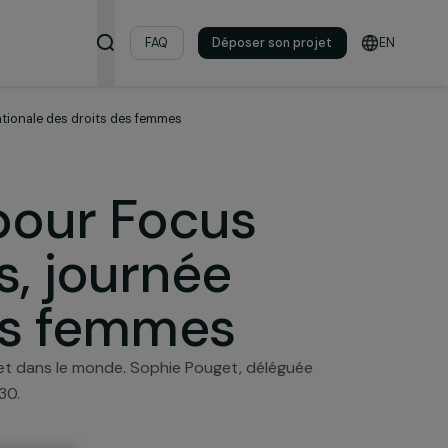
s & ressources
FAQ
Déposer son pro
 journée internationale des droits des femmes
get pour Focus
mars, journée
ts des femmes
s en France et dans le monde. Sophie Pouget, déléguée
 de Focus 2030.