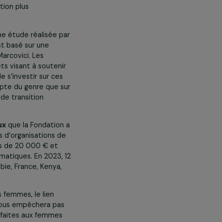
 en avant le lien entre genre et
riorités de la Fondation-RAJA
s la mise en place de solutions
vironnement
a permis de financer
r d’une meilleure prise en compte
is sa création lors de la COP21 en
un appui à des dizaines de milliers
ramme soutiennent l’interface
odes de production plus
comportant une étude réalisée par
 Ce travail est basé sur une
AJA-Danièle Marcovici. Les
ite des projets visant à soutenir
s de fonds de s’investir sur ces
la prise en compte du genre que sur