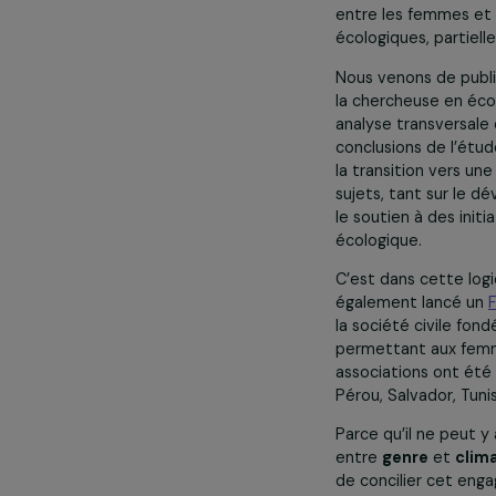
Focus 2030 : 
climat. Pouve
Danièle Marco
Sophie Pouge
durables. Au 
des solutions 
du genre dans 
2015, plus de 8
de femmes. Pr
entre les femme
écologiques, 
Nous venons d
la chercheuse 
analyse transv
conclusions de
la transition 
sujets, tant s