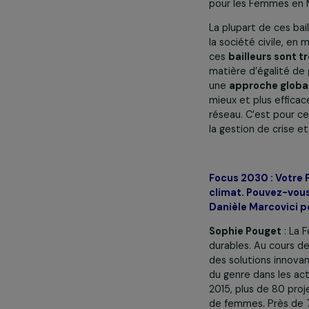
ministère de l
21 février 202
l’aide intern
la baisse de c
Il y a égalemen
Féministe. Cel
Fondation de F
Marcovici, la 
pour les Femme
La plupart de 
la société civ
ces
bailleurs
matière d’éga
une
approche 
mieux et plus 
réseau. C’est 
la gestion de c