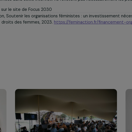
 qui garantit à toutes et 
ns universels. Les femmes
outes les minorités de g
ir les exercer librement 
partout et à tout mo
ons exprimées dans cette interview ne reflètent pas nécessai
tretien sur le site de Focus 2030
n Action, Soutenir les organisations féministes : un invest
ncer les droits des femmes, 2023.
https://feminaction.fr/fi