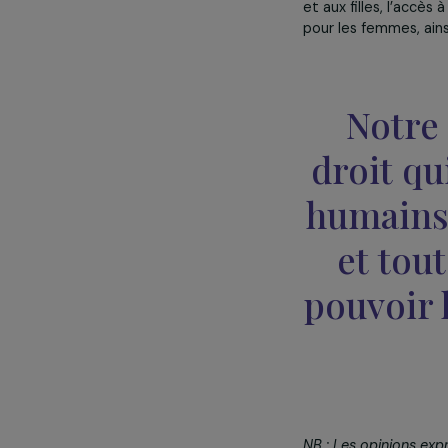
le soutien à d
écologique.
C’est dans cet
également lan
la société civ
permettant aux
associations o
Pérou, Salvado
Parce qu’il ne
entre
genre
e
de concilier c
et aux filles, 
pour les femme
Not