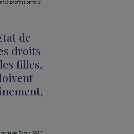
es en matière de transition
vironnementaux
que la Fondation a
 financier auprès d’organisations de
budget de moins de 20 000 € et
angements climatiques. En 2023, 12
adesh, Colombie, France, Kenya,
icipation des femmes, le lien
fois, cela ne nous empêchera pas
 les violences faites aux femmes
chances et l’égalité professionnelle
r un Etat de