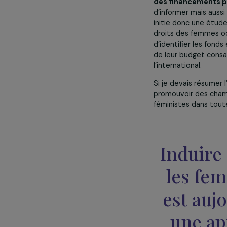
coordonnant de
des alliances e
Pour illustrer
des financeme
d’informer mai
initie donc une
droits des fem
d’identifier le
de leur budget
l’international.
Si je devais ré
promouvoir des
féministes dans
Indui