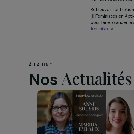
droit
humai
et t
pouvo
NB : Les opini
Retrouvez l’en
[
1
]
Féministes e
pour faire ava