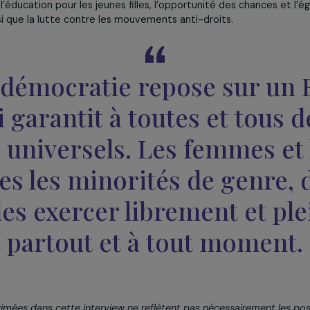
es initiatives promouvant la voix et le leadership des femm
te logique d’
approche intersectionnelle des enjeux en
cé un
Fonds Féministe pour le Climat
. Il s’agit d’un soutien
ile fondées ou dirigées par des femmes, opérant avec un 
 femmes de jouer un rôle actif dans la lutte contre les ch
nt été soutenues dans plusieurs pays dans le monde (Bangl
r, Tunisie, Ouganda).
 peut y avoir de développement durable sans une pleine part
t
climat
va rester une des priorités de la Fondation. Toute
et engagement avec d’autres priorités, dont la lutte contre
l’accès à l’éducation pour les jeunes filles, l’opportunité des 
s, ainsi que la lutte contre les mouvements anti-droits.
re démocratie repose su