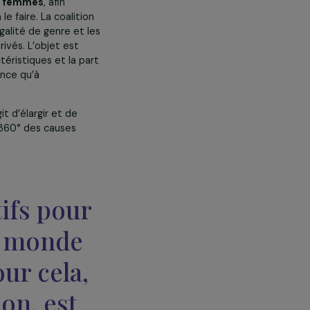
Tout accepter
ne conviction forte : c’est par
re véritablement transformative !
nsiste à établir une
cartographie
des droits des femmes
, afin
es sujets à le faire. La coalition
 place que l’égalité de genre et les
s de fonds privés. L’objet est
ts, leurs caractéristiques et la part
 menées en France qu’à
is qu’il s’agit d’élargir et de
oir une vue à 360° des causes
ificatifs pour