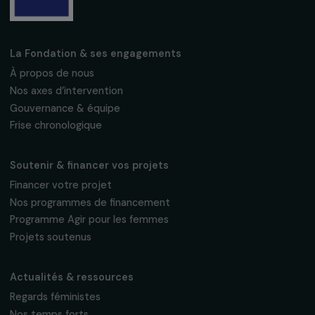
S'abonner
Suivez-nous
Fondation RAJA–Danièle Marcovici
16, rue de l’étang, Paris Nord 2
95 977 Roissy CDG Cedex
fondation@raja.fr