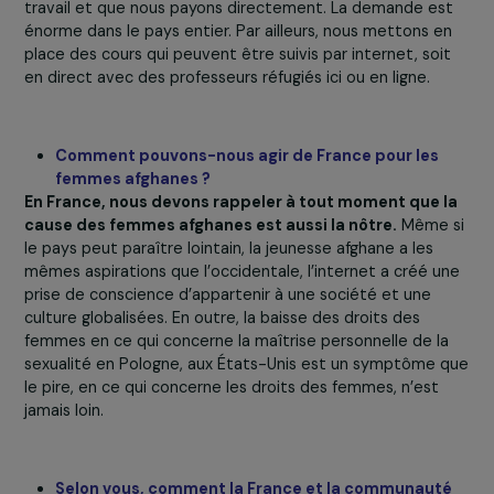
depuis un an.
Pouvez-vous présenter votre association et nou
décrire le projet financé par la Fondation ? Quels
sont ses objectifs ?
L’Association FEMAID
qui œuvre dans des zones de guer
depuis 30 ans
s’est donnée comme but d’aider des fil
de 11 à 18 ans à poursuivre leur éducation par le biais
cours secrets chez des institutrices
qui ont perdu leu
travail et que nous payons directement. La demande e
énorme dans le pays entier. Par ailleurs, nous mettons e
place des cours qui peuvent être suivis par internet, soi
en direct avec des professeurs réfugiés ici ou en ligne.
Comment pouvons-nous agir de France pour les
femmes afghanes ?