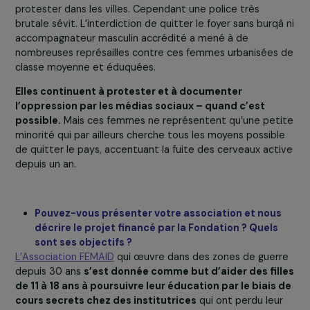
Nous avons vu de nombreuses images et vidéos 
femmes qui manifestent en Afghanistan contre l
pouvoir et pour leurs droits. Pouvez-vous nous e
dire davantage sur ces manifestations et les
risques que prennent les femmes qui y particip
?
A l’arrivée des Talibans, nous avons vu des manifestant
protester dans les villes. Cependant une police très
brutale sévit. L’interdiction de quitter le foyer sans burq
accompagnateur masculin accrédité a mené à de
nombreuses représailles contre ces femmes urbanisées
classe moyenne et éduquées.
Elles continuent à protester et à documenter
l’oppression par les médias sociaux – quand c’est
possible.
Mais ces femmes ne représentent qu’une pet
minorité qui par ailleurs cherche tous les moyens possib
de quitter le pays, accentuant la fuite des cerveaux act