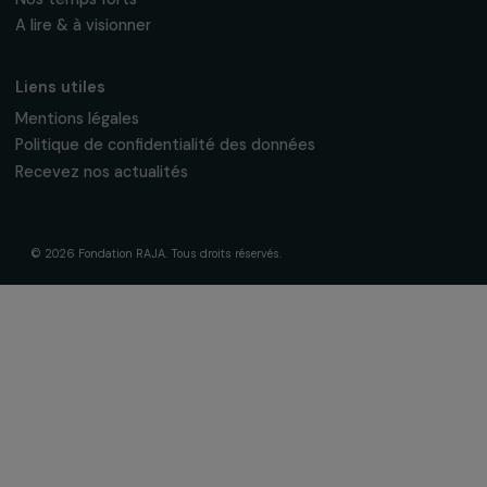
La Fondation & ses engagements
À propos de nous
Nos axes d’intervention
Gouvernance & équipe
Frise chronologique
Soutenir & financer vos projets
Financer votre projet
Nos programmes de financement
Programme Agir pour les femmes