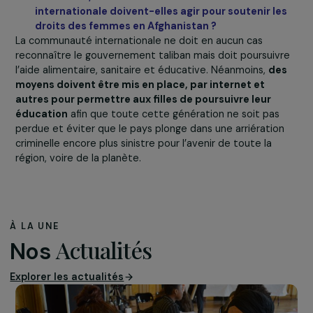
En France, nous devons rappeler à tout moment que 
cause des femmes afghanes est aussi la nôtre.
Même 
le pays peut paraître lointain, la jeunesse afghane a les
mêmes aspirations que l’occidentale, l’internet a créé u
prise de conscience d’appartenir à une société et une
culture globalisées. En outre, la baisse des droits des
femmes en ce qui concerne la maîtrise personnelle de l
sexualité en Pologne, aux États-Unis est un symptôme 
le pire, en ce qui concerne les droits des femmes, n’est
jamais loin.
Selon vous, comment la France et la communaute
internationale doivent-elles agir pour soutenir l
droits des femmes en Afghanistan ?
La communauté internationale ne doit en aucun cas
reconnaître le gouvernement taliban mais doit poursuiv
l’aide alimentaire, sanitaire et éducative. Néanmoins,
de
moyens doivent être mis en place, par internet et