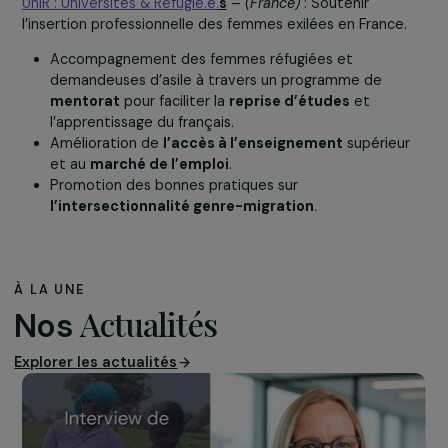
Renforcement des capacités des ouvrières textiles
s’organiser et à défendre leurs droits.
Actions de
plaidoyer
pour améliorer
les condition
de travail
et prévenir les
violences sexistes
dans l
usines textiles.
Axe «
Education et égalité des chances
» :
UniR : Universités & Réfugié.e.
s
–
(France)
: Soutenir
l’insertion professionnelle des femmes exilées en France
Accompagnement des femmes réfugiées et
demandeuses d’asile à travers un programme de
mentorat
pour faciliter la
reprise d’études
et
l’apprentissage du français.
Amélioration de
l’accès à l’enseignement
supérieu
et au
marché de l’emploi
.
Promotion des bonnes pratiques sur
l’intersectionnalité genre-migration
.