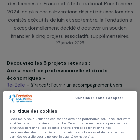
Marcovici se réunit deux fois par an pour sélection
des projets associatifs visant à améliorer la condit
des femmes en France et à l’international. Pour l’an
2024, en plus des subventions déjà attribuées lors 
comités exécutifs de juin et septembre, la Fondatio
exceptionnellement décidé d’octroyer un soutie
financier à cinq projets associatifs supplémentaire
27 janvier 2025
Découvrez les 5 projets retenus :
Axe « Insertion professionnelle et droits
économiques » :
Re-Belle
–
(France)
: Fournir un accompagnement vers
l’insertion socio-professionnelle aux femmes de Seine-
Saint-Denis tout en luttant contre le gaspillage
Continuer sans accepter
alimentaire.
Politique des cookies