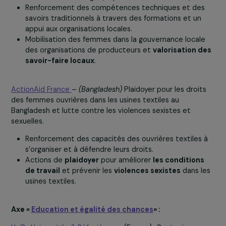
Agronomes et Vétérinaires Sans Frontières (AVSF
)
–
(Sénégal)
: Promouvoir l’autonomisation économique et 
participation des femmes dans le secteur agro-pastoral
Soutien à la
création d’emplois durables
et
professionnalisation des jeunes
femmes agro-
éleveuses au Sénégal (département de Matam).
Renforcement des compétences techniques et de
savoirs traditionnels à travers des formations et un
appui aux organisations locales.
Mobilisation des femmes dans la gouvernance local
des organisations de producteurs et
valorisation 
savoir-faire locaux
.
ActionAid France
–
(Bangladesh)
Plaidoyer pour les droit
des femmes ouvrières dans les usines textiles au
Bangladesh et lutte contre les violences sexistes et
sexuelles.