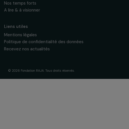
La Fondation & ses engagements
À propos de nous
Nos axes d’intervention
Gouvernance & équipe
Frise chronologique
Soutenir & financer vos projets
Financer votre projet
Nos programmes de financement
Programme Agir pour les femmes
Projets soutenus