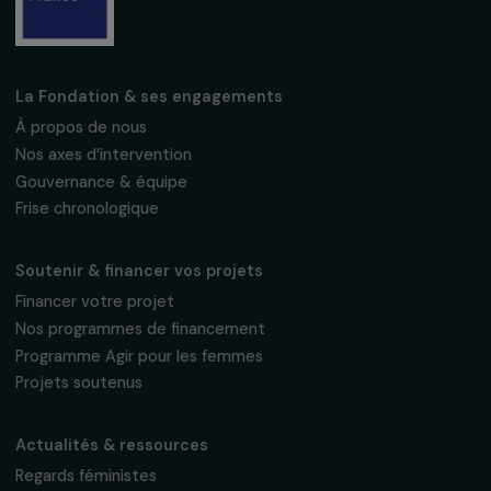
Fondation RAJA–Danièle Marcovici
16, rue de l’étang, Paris Nord 2
95 977 Roissy CDG Cedex
fondation@raja.fr