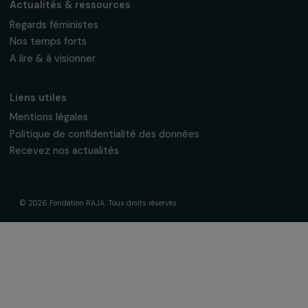
95 977 Roissy CDG Cedex
fondation@raja.fr
La Fondation & ses engagements
À propos de nous
Nos axes d’intervention
Gouvernance & équipe
Frise chronologique
Soutenir & financer vos projets