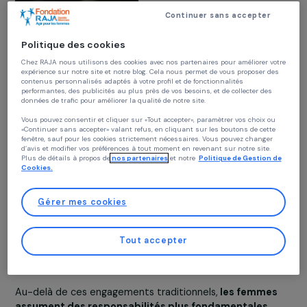
PROTECTION DE L’ENVIRONNEMENT 
Dans les pays en
développement, du fait de
répartition traditionnell
Continuer sans accepter
des rôles
, les femmes ont
responsabilité de tâches q
Politique des cookies
ont un rapport direct ave
Chez RAJA nous utilisons des cookies avec nos partenaires pour améliorer vo
l’environnement, et sont
expérience sur notre site et notre blog. Cela nous permet de vous proposer de
donc particulièrement
contenus personnalisés adaptés à votre profil et de fonctionnalités
performantes, des publicités au plus près de vos besoins, et de collecter des
concernées par le
données de trafic pour améliorer la qualité de notre site.
changement climatique. P
Vous pouvez consentir et cliquer sur «Tout accepter», paramètrer vos choix ou
exemple, elles ont en cha
«Continuer sans accepter» valant refus, en cliquant sur les boutons de cette
la cuisine et la lessive. Les
fenêtre, sauf pour les cookies strictement nécessaires. Vous pouvez changer
d’avis et modifier vos préférences à tout moment en revenant sur notre site.
corvées d’eau et de bois, 
Plus de détails à propos de
nos partenaires
et notre
Politique de Gestion 
souvent nécessitent d’y
Cookies.
consacrer plusieurs heures
chaque jour, les empêchent de développer des activité
Gérer mes cookies
économiques et pour les filles, souvent dès le plus jeun