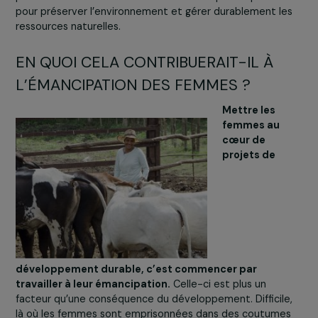
professionnelle des femmes, qui permettent de renforc
leurs capacités d’agir. Cela passe aussi par un appui à
l’organisation collective et à la dynamisation des femme
mais également par la création d’un environnement
favorable à leurs activités.
Bien des barrières doivent être levées et cela passe, si
nécessaire, par une évolution du droit : droit de la famill
droit à la terre, au crédit…
En tenant leur juste place dans la société, les femmes
pourront mettre en œuvre les solutions qu’elles porten
pour préserver l’environnement et gérer durablement l
ressources naturelles.
EN QUOI CELA CONTRIBUERAIT-IL À
L’ÉMANCIPATION DES FEMMES ?
Mettre les
femmes au