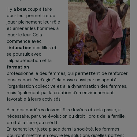
ELLES ÊTRE AU CŒUR DES PROJETS 
DÉVELOPPEMENT DURABLE ?
Parce que les femmes sont particulièrement impactée
par les conséquences du dérèglement climatique,
il fau
leur
donner les moyens
de mettre en place des
solutions durables
d’adaptation.
Il y a beaucoup à faire
pour leur permettre de
jouer pleinement leur rôle
et amener les hommes à
jouer le leur. Cela
commence avec
l’
éducation
des filles et
se poursuit avec
l’alphabétisation et la
formation