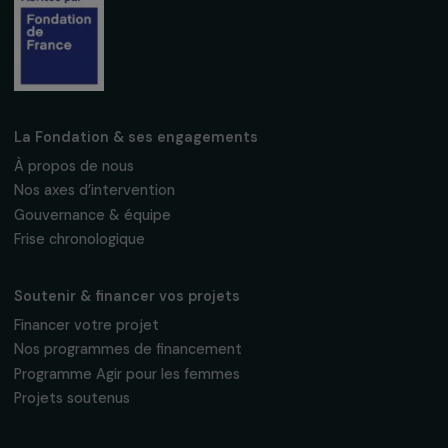
confidentialité
S'abonner
Suivez-nous
Fondation RAJA–Danièle Marcovici
16, rue de l’étang, Paris Nord 2