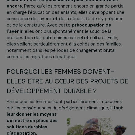
age, les empêchent d’aller à l’école.
Les femmes jouent aussi un rôle central dans la product
Tout accepter
agricole et, plus encore, dans la transformation et la
commercialisation des produits alimentaires.
Au-delà de ces engagements traditionnels,
les femme
assument des responsabilités plus fondamentales
encore
. Parce qu’elles prennent encore en grande parti
en charge l’éducation des enfants, elles développent u
conscience de l’avenir et de la nécessité de s’y prépare
et de le construire. Avec cette
préoccupation de
l’avenir
, elles ont plus spontanément le souci de la
préservation des patrimoines naturel et culturel. Enfin,
elles veillent particulièrement à la cohésion des familles
notamment dans les périodes de changement brutal
comme les migrations climatiques.
POURQUOI LES FEMMES DOIVENT-