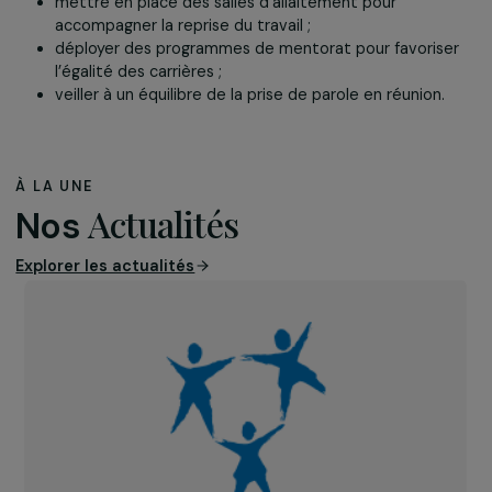
Pouvez-vous donner des exemples concrets d
mesures qu’une entreprise peut mettre en pla
pour garantir l’égalité femmes-hommes en
interne ?
La norme propose des bonnes pratiques permettant u
mise en œuvre rapide. Elle aide notamment à établir un
diagnostic, impliquer les parties prenantes, identifier les
obstacles et mettre en place des actions concrètes.
Elle accompagne aussi la prévention, la détection et 
réponse aux violences basées sur le genre
, ainsi que
l’amélioration continue des pratiques internes.
enregistrer les rémunérations pour garantir l’égalité
salariale à travail de valeur égale ;
mettre en place des salles d’allaitement pour
accompagner la reprise du travail ;
déployer des programmes de mentorat pour favori