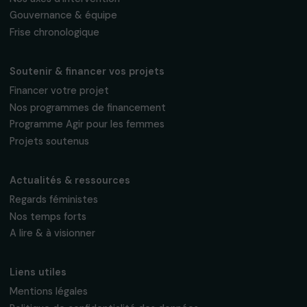
Suivez-nous
Fondation RAJA–Danièle Marcovici
16, rue de l’étang, Paris Nord 2
95 977 Roissy CDG Cedex
fondation@raja.fr