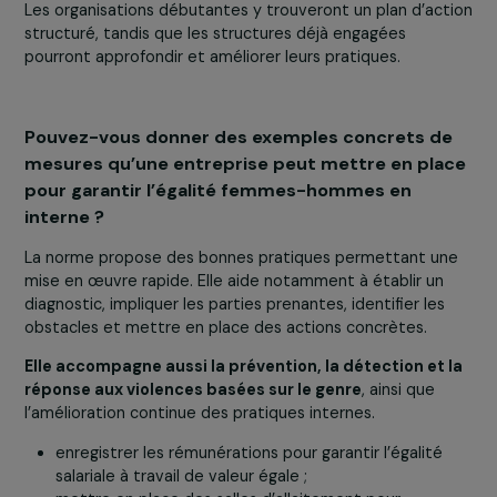
organisations ?
La norme est le fruit de discussions entre acteurs
internationaux et repose sur un
consensus
au sein des
groupes de travail ISO. Son élaboration a permis des
échanges entre des membres de tous les continents. Il
s’agit d’un document souple, lisible et utilisable par tou
les organisations.
En appliquant ses recommandations, une organisation p
mettre en œuvre une stratégie solide, fondée sur
l’expertise internationale. La norme répond à une dem
d’outils concrets et propose une méthodologie
opérationnelle en plusieurs étapes.
Elle s’adapte à tou
les niveaux de maturité
.
Les organisations débutantes y trouveront un plan d’ac
structuré, tandis que les structures déjà engagées
pourront approfondir et améliorer leurs pratiques.