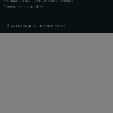
La Fondation & ses engagements
À propos de nous
Nos axes d’intervention
Gouvernance & équipe
Frise chronologique
Soutenir & financer vos projets
Financer votre projet
Nos programmes de financement
Programme Agir pour les femmes
Projets soutenus