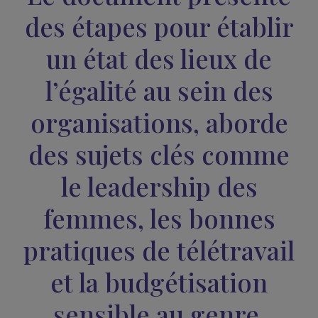
référence méthodologique
, des
lignes directrices
, d
définitions
, des
procédures
et des
outils
aux
organisations publiques et privées, quels que soient leu
taille, leur localisation et leur domaine d’activité. Elle vis
accompagner des progrès durables en matière d’égalit
entre les femmes et les hommes.
Le document présent
des étapes pour établi
un état des lieux de
l’égalité au sein des
organisations, abord