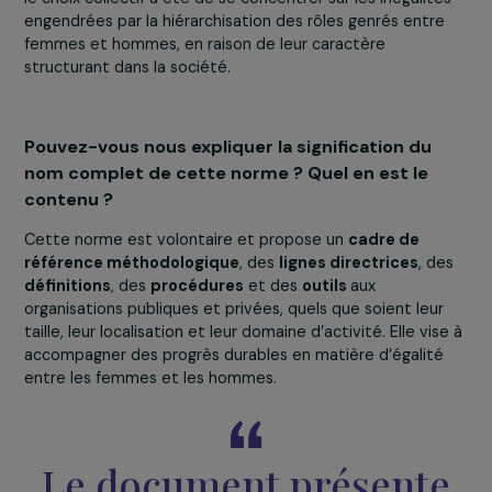
grande variété d’organisations, dans des contextes
internationaux variés et évolutifs.
Pour être précis, le titre de la norme ISO 53800 est
«
Lignes directrices relatives à la promotion et à la mi
en œuvre de l’égalité entre les femmes et les homm
et à l’empouvoirement des femmes »
. Les auteurs
reconnaissent l’existence d’autres identités de genre, m
le choix collectif a été de se concentrer sur les inégalit
engendrées par la hiérarchisation des rôles genrés entr
femmes et hommes, en raison de leur caractère
structurant dans la société.
Pouvez-vous nous expliquer la signification du
nom complet de cette norme ? Quel en est le
contenu ?
Cette norme est volontaire et propose un
cadre de