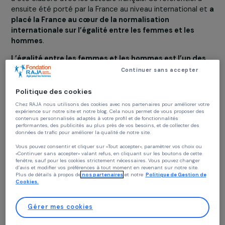
sur l’égalité entre les femmes et les hommes a proposé
décembre 2021
le texte de travail de la future norme
internationale
. Ce projet se déroule en deux étapes. 
un premier temps,
un référentiel français (AFNOR SPE
a été élaboré avec les acteurs français. Ce référentiel a
ensuite été porté par la France au niveau international 
placé la France au cœur de la normalisation
internationale sur l’égalité entre les femmes et les
hommes
.
L’égalité entre les femmes et les hommes est l’un de
Objectifs de développement durable des Nations Un
Continuer sans accepter
(numéro 5)
adoptés en 2015 pour éradiquer la pauvreté
protéger la planète et faire en sorte que tous les êtres
Politique des cookies
humains vivent dans la paix et la prospérité d’ici à 2030.
Chez RAJA nous utilisons des cookies avec nos partenaires pour améliorer vo
Grâce à cela, de grands progrès ont été réalisés en
expérience sur notre site et notre blog. Cela nous permet de vous proposer de
contenus personnalisés adaptés à votre profil et de fonctionnalités
matière d’égalité au cours des dernières décennies, mai
performantes, des publicités au plus près de vos besoins, et de collecter des
monde n’est toujours pas sur la bonne voie pour attein
données de trafic pour améliorer la qualité de notre site.
pleinement l’égalité d’ici 2030.
La situation défavorab
Vous pouvez consentir et cliquer sur «Tout accepter», paramètrer vos choix ou
aux droits des femmes et des filles a été encore
«Continuer sans accepter» valant refus, en cliquant sur les boutons de cette