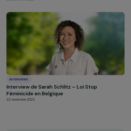
RAJAPEOPLE
RAJApeople : L’engagement solidaire des
collaborateurs du Groupe RAJA
4 décembre 2013
ÉVÈNEMENT
Retour sur la conférence « Femmes &