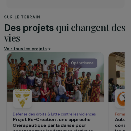
L’association
L’association
Pupilles de l’éducation publique
du
Pas-de-Calais œuvre auprès des enfants se
trouvant en difficulté sur les questions de
handicap, troubles divers, situation de rupture
familiale, difficultés scolaires, milieu scolaire
défavorisé, etc. L’association accompagne plus
de 6400 enfants et adolescent.e.s au sein
d’établissements sociaux et médico-sociaux.
Elle dispose également d’un service d’assistance
pédagogique et sociale et d’un service
vacances et classes de découvertes.
SUR LE TERRAIN
qui changent d
Des projets
vies