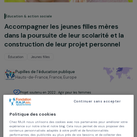
Éducation & action sociale
Accompagner les jeunes filles mères
dans la poursuite de leur scolarité et l
construction de leur projet personnel
Éducation
Jeunes filles
Pupilles de l’éducation publique
Hauts-de-France, France,
Europe
Projet soutenu en 2022 : Agir pour les femmes
Continuer sans accepter