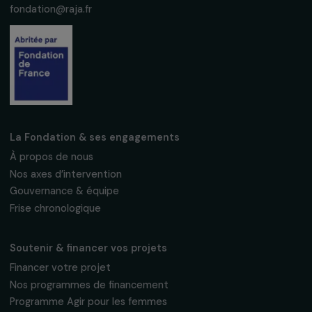
S'abonner
Suivez-nous
Fondation RAJA–Danièle Marcovici
16, rue de l’étang, Paris Nord 2
95 977 Roissy CDG Cedex