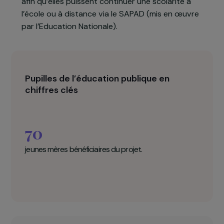
CAF, réseau des crèches à vocation d’insertion
professionnelle (AVIP), professionnels de la petite
enfance, Protection Maternelle Infantile (PMI),
etc. De cette concertation, le projet SAMELYCO
est né. Il vise à coordonner un parcours
d’accompagnement des jeunes filles mères, du
4ème mois de grossesse aux 3 ans de l’enfant,
afin qu’elles puissent continuer une scolarité à
l’école ou à distance via le SAPAD (mis en œuvre
par l’Education Nationale).
Pupilles de l’éducation publique en
chiffres clés