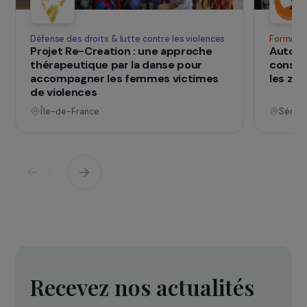
qui changent d
Des projets
vies
Voir tous les projets
Opérationnel
Défense des droits & lutte contre les violences
F
Projet Re-Creation : une approche
A
thérapeutique par la danse pour
c
accompagner les femmes victimes
l
de violences