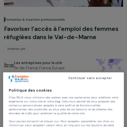
Formation & insertion professionnelle
Favoriser l’accès à l’emploi des femm
réfugiées dans le Val-de-Marne
Insertion pro
Les entreprises pour la cité
Île-de-France, France,
Europe
Continuer sans accepter
Projet soutenu en 2022 : Agir pour les femmes
Politique des cookies
Chez RAJA nous utilisons des cookies avec nos partenaires pour améliorer vo
expérience sur notre site et notre blog. Cela nous permet de vous proposer de