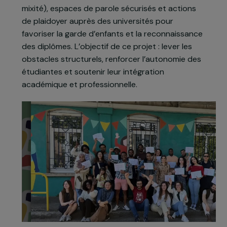
difficultés de reconnaissance des diplômes.
Pour y répondre, l’association a lancé en 2024 le
programme
« Pour Elle »
, un dispositif dédié aux
femmes exilées articulant accompagnement
individuel, ateliers collectifs (en mixité et en non-
mixité), espaces de parole sécurisés et actions
de plaidoyer auprès des universités pour
favoriser la garde d’enfants et la reconnaissance
des diplômes. L’objectif de ce projet : lever les
obstacles structurels, renforcer l’autonomie des
étudiantes et soutenir leur intégration
académique et professionnelle.