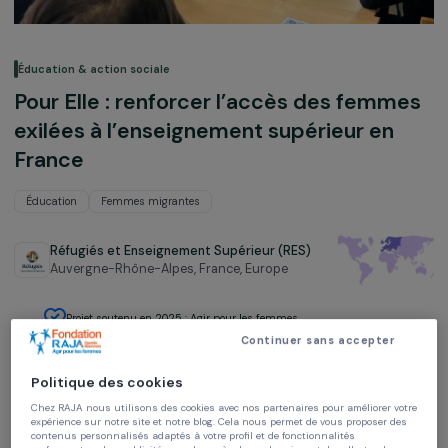
Éducation & action sociale
Pour Elle : renforcer l’accès des femm
exilées à l’enseignement supérieur en
France
Éducation
Femmes migrantes
Réfugiés et Enseignement Supérieur (RES)
Auvergne-Rhône-Alpes, France,
Europe
Projet soutenu en 2025 : Agir pour les femmes
Continuer sans accepter