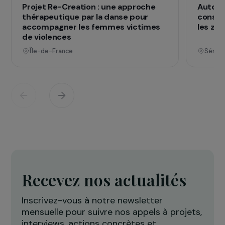
qui changent d
Des projets
vies
Voir tous les projets
Opérationnel
Défense des droits & lutte contre les violences
F
Projet Re-Creation : une approche
A
thérapeutique par la danse pour
c
accompagner les femmes victimes
l
de violences