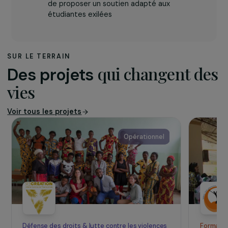
agit à Lyon pour offrir aux étudiants exilés
un accès simple, réel et équitable à
l’enseignement supérieur. Ses équipes
accompagnent les personnes exilées dans
toutes leurs démarches administratives,
académiques et sociales : reconnaissance
des diplômes, équivalences, apprentissage
du français, inscription à l’université,
demandes de bourses ou de logement.
L’association développe par ailleurs des
partenariats avec des structures
spécialisées dans l’accompagnement des
femmes afin de renforcer son expertise et
de proposer un soutien adapté aux
étudiantes exilées
SUR LE TERRAIN