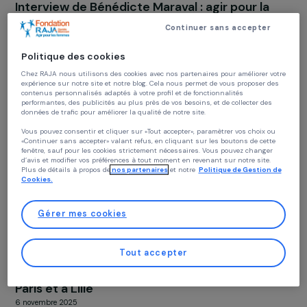
FEMMES MIGRANTES
Interview de Bénédicte Maraval : agir pour la
santé et la dignité des femmes exilées en
Continuer sans accepter
France
14 novembre 2025
Politique des cookies
Chez RAJA nous utilisons des cookies avec nos partenaires pour améliorer vo
expérience sur notre site et notre blog. Cela nous permet de vous proposer de
contenus personnalisés adaptés à votre profil et de fonctionnalités
performantes, des publicités au plus près de vos besoins, et de collecter des
données de trafic pour améliorer la qualité de notre site.
Vous pouvez consentir et cliquer sur «Tout accepter», paramètrer vos choix ou
«Continuer sans accepter» valant refus, en cliquant sur les boutons de cette
fenêtre, sauf pour les cookies strictement nécessaires. Vous pouvez changer
d’avis et modifier vos préférences à tout moment en revenant sur notre site.
Plus de détails à propos de
nos partenaires
et notre
Politique de Gestion 
Cookies.
Gérer mes cookies
FEMMES MIGRANTES