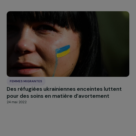
Tout accepter
Interview de Stefania Parigi : 20 ans d’action
pour lutter contre la précarité des femmes à
Paris et à Lille
6 novembre 2025
FEMMES MIGRANTES
Des réfugiées ukrainiennes enceintes luttent