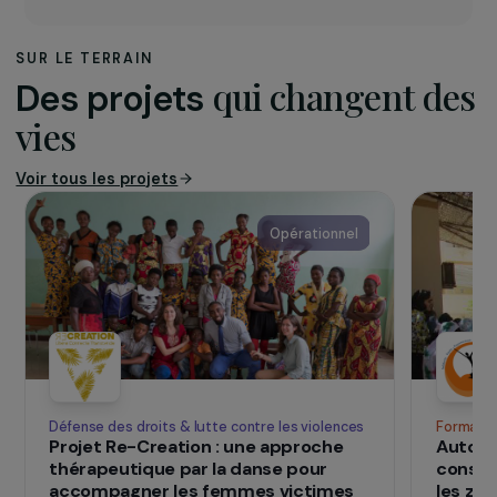
(MGF) et les mariages forcés. L’association
agit sur l’ensemble du territoire belge à
travers quatre antennes régionales qui
assurent la prévention, l’accompagnement
psychosocial des victimes, la formation des
professionnel·le·s, le plaidoyer et la
coopération internationale. Le GAMS est
aujourd’hui la principale référence nationale
dans la lutte contre les MGF, reconnue
pour son expertise et son travail de terrain
auprès des femmes migrantes et
réfugiées.
SUR LE TERRAIN
qui changent d
Des projets
vies