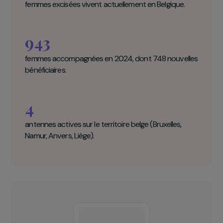
Groupe pour l’Abolition des Mutilations
Féminines et des Mariages Forcés
(GAMS Belgique) en chiffres clés
23 000
femmes excisées vivent actuellement en Belgique.
943
femmes accompagnées en 2024, dont 748 nouvelles
bénéficiaires.
4