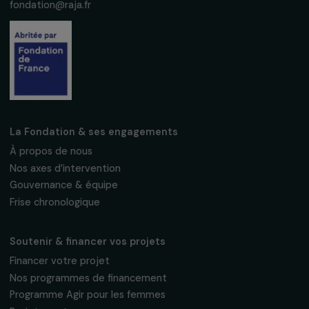
S'abonner
Suivez-nous
Fondation RAJA–Danièle Marcovici
16, rue de l’étang, Paris Nord 2
95 977 Roissy CDG Cedex