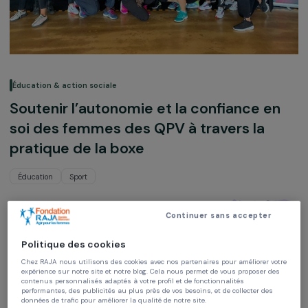
Éducation & action sociale
Soutenir l’autonomie et la confiance e
soi des femmes des QPV à travers la
pratique de la boxe
Éducation
Sport
Boxer Inside Club
Continuer sans accepter
Île-de-France, France,
Europe
Politique des cookies