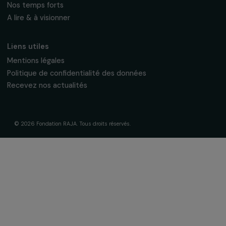
La Fondation & ses engagements
À propos de nous
Nos axes d’intervention
Gouvernance & équipe
Frise chronologique
Soutenir & financer vos projets
Financer votre projet
Nos programmes de financement
Programme Agir pour les femmes
Projets soutenus