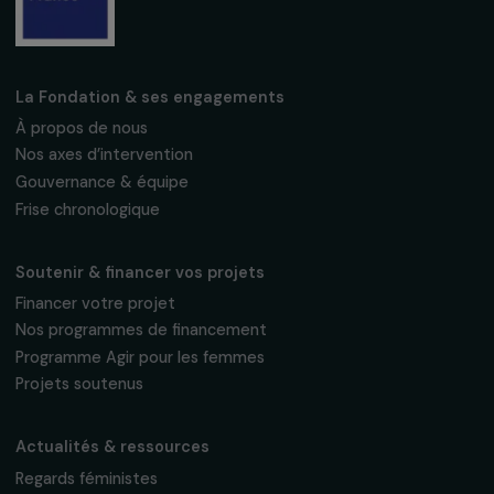
Fondation RAJA–Danièle Marcovici
16, rue de l’étang, Paris Nord 2
95 977 Roissy CDG Cedex
fondation@raja.fr