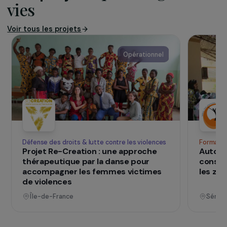
Pour cela, plusieurs leviers sont utilisés : les
entraînements de boxe, les formations aux
métiers du sport dès l’âge de 10 ans,
l’accompagnement à l’entrepreneuriat et à
l’engagement citoyen et des learning
expeditions à l’étranger.
SUR LE TERRAIN
qui changent d
Des projets
vies
Voir tous les projets
Opérationnel