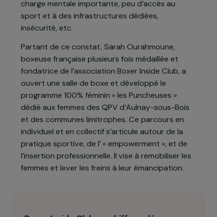
les hommes persistent et sont accentuées par
une double discrimination en raison de leur
origine réelle ou supposée. Elles font également
face à de nombreuses difficultés sociales qui
sont un frein à leur émancipation : auto-censure,
charge mentale importante, peu d’accès au
sport et à des infrastructures dédiées,
insécurité, etc.
Partant de ce constat, Sarah Ourahmoune,
boxeuse française plusieurs fois médaillée et
fondatrice de l’association Boxer Inside Club, a
ouvert une salle de boxe et développé le
programme 100% féminin « les Puncheuses »
dédié aux femmes des QPV d’Aulnay-sous-Bois
et des communes limitrophes. Ce parcours en