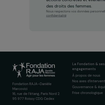
Inscrivez-vous à notre n
pour suivre nos appels à 
actions concrètes et év
des droits des femmes.
Nous respectons vos données per
confidentialité
La Fondation
engagement