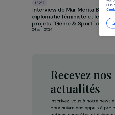
SPORT
Interview de Mar Merita Blat
diplomatie féministe et les
projets “Genre & Sport” de
24 avril 2024
Recevez n
actualités