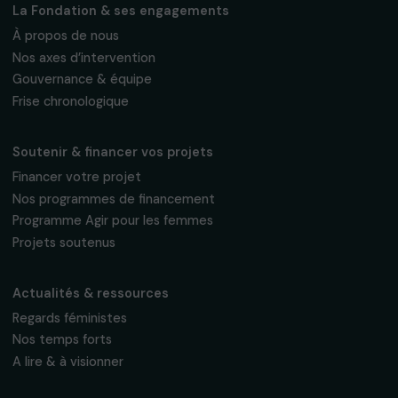
Fondation RAJA–Danièle Marcovici
16, rue de l’étang, Paris Nord 2
95 977 Roissy CDG Cedex
fondation@raja.fr