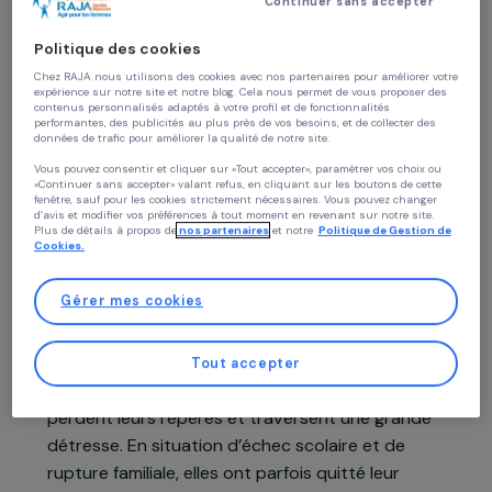
Présentation du projet
Continuer sans accepter
Politique des cookies
El Alto est la 3ème ville du pays avec plus d’un
Chez RAJA nous utilisons des cookies avec nos partenaires pour améliorer vo
expérience sur notre site et notre blog. Cela nous permet de vous proposer de
million d’habitants. Elle est à la fois la zone
contenus personnalisés adaptés à votre profil et de fonctionnalités
performantes, des publicités au plus près de vos besoins, et de collecter des
urbaine la plus jeune, la plus pauvre et la plus
données de trafic pour améliorer la qualité de notre site.
violente du pays. Elle est marquée par l’héritage
Vous pouvez consentir et cliquer sur «Tout accepter», paramètrer vos choix ou
patriarcal et machiste, et compte une
«Continuer sans accepter» valant refus, en cliquant sur les boutons de cette
fenêtre, sauf pour les cookies strictement nécessaires. Vous pouvez changer
population féminine particulièrement touchée
d’avis et modifier vos préférences à tout moment en revenant sur notre site.
Plus de détails à propos de
nos partenaires
et notre
Politique de Gestion 
par les violences familiales, l’abandon scolaire et
Cookies.
la faiblesse des rémunérations.
Gérer mes cookies
Les jeunes filles bénéficiaires du projet sont
issues de familles vivant dans une grande