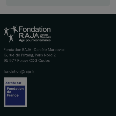
Recevez nos actualités
Inscrivez-vous à notre newsletter
mensuelle pour suivre nos appels à projets,
interviews, actions concrètes et
événements en faveur des droits des
femmes.
Nous respectons vos données personnelles.
Politique de
confidentialité
S'abonner
Suivez-nous