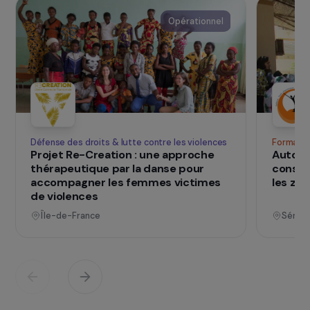
Bolivienda
– des Alpes aux Andes – a été
fondée en 2011 avec pour objectif de soutenir
l’œuvre humanitaire et sociale de l’ONG “ENDA
BOLIVIA EL ALTO” dans ses actions de
protection- réinsertion des adolescentes
victimes de violences et/ou issues de la rue en
Bolivie. Elle favorise les solidarités et les
échanges interculturels entre l’ONG et la France.
SUR LE TERRAIN
qui changent d
Des projets
vies
Voir tous les projets
Opérationnel