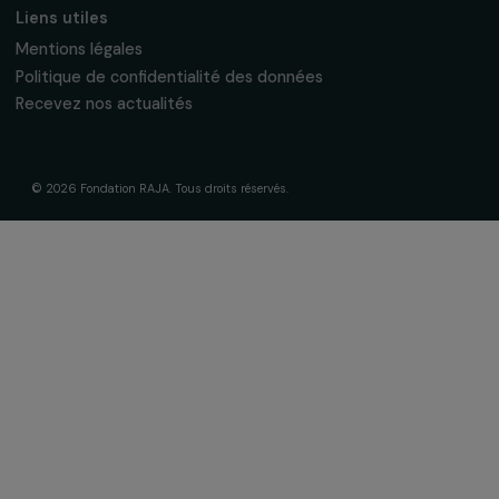
La Fondation & ses engagements
À propos de nous
Nos axes d’intervention
Gouvernance & équipe
Frise chronologique
Soutenir & financer vos projets
Financer votre projet
Nos programmes de financement
Programme Agir pour les femmes
Projets soutenus