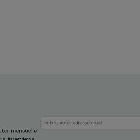
ences
Formation & insertion professionnelle
he
Autonomiser les femmes grâce à la
construction durable en typha dans
mes
les zones inondées de Dakar
Sénégal