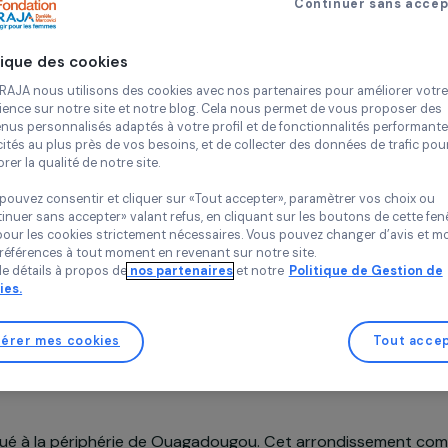
des fe
Continue
Insertion pro
Politique des cookies
Terre Verte
Burkina Faso
Chez RAJA nous utilisons des cookies avec nos partenaires pour 
expérience sur notre site et notre blog. Cela nous permet de vou
contenus personnalisés adaptés à votre profil et de fonctionnali
publicités au plus près de vos besoins, et de collecter des donnée
améliorer la qualité de notre site.
Vous pouvez consentir et cliquer sur «Tout accepter», paramètrer
«Continuer sans accepter» valant refus, en cliquant sur les bouton
Projet soutenu en 2008 : Agir pour les femmes
sauf pour les cookies strictement nécessaires. Vous pouvez chang
vos préférences à tout moment en revenant sur notre site.
Plus de détails à propos de
nos partenaires
et notre
Politique 
Cookies.
Gérer mes cookies