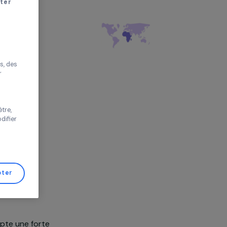
mmes
r sans accepter
,
Afrique
améliorer votre
s proposer des
tés performantes, des
s de trafic pour
 vos choix ou
s de cette fenêtre,
er d’avis et modifier
de Gestion de
Tout accepter