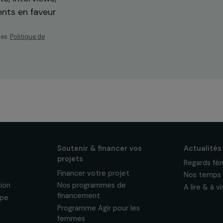
os
ewsletter mensuelle
projets, interviews,
énements en faveur
sonnelles.
Politique de