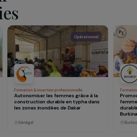
et communautaire au Burkina Faso. Elle y a créé 3 fermes dont 
e de l’environnement dans l’agriculture sahélienne.
qui
 vies
nnel
Opérationnel