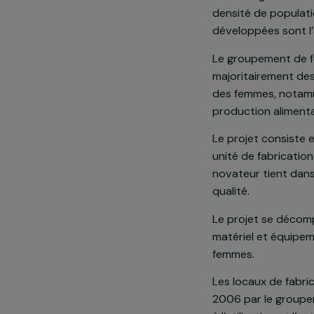
Présentatio
Boulmiougou 
densité de po
développées s
Le groupemen
majoritaireme
des femmes, n
production al
Le projet con
unité de fabr
novateur tien
qualité.
Le projet se 