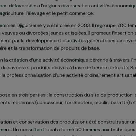
n du projet
est situé à la périphérie de Ouagadougou. Cet arrond
pulations défavorisées d’origines diverses. Les activi
ont l’agriculture, l’élevage et le petit commerce.
t de femmes Djigui Seme y a été créé en 2003. Il regr
nt des veuves ou divorcées jeunes et isolées. Il prome
otamment par le développement d’activités génératrice
imentaire et la transformation de produits de base.
siste en la création d’une activité économique pérenne à
ication de savons et produits dérivés à base de beurre 
t dans la professionnalisation d’une activité ordinaire
décompose en trois parties : la construction du site de