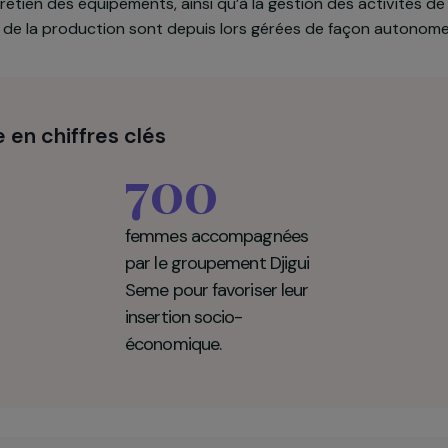
quipements modernes (concasseur, torréfacteur, moulin,
 fabrication et conservation des produits ont été const
roupement. Un consultant local a formé 50 femmes aux
n et l’entretien des équipements, ainsi qu’à la gestion des
a vente de la production sont depuis lors gérées de f
Verte en chiffres clés
700
femmes accompagnées
par le groupement Djigui