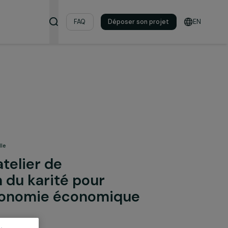
s & ressources
FAQ
Déposer son pro
 femmes
on professionnelle
 d’un atelier de
mation du karité pour
er l’autonomie économique