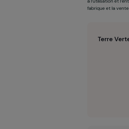
matériel et é
femmes.
Les locaux de
2006 par le g
à l’utilisatio
fabrique et l
Terre 