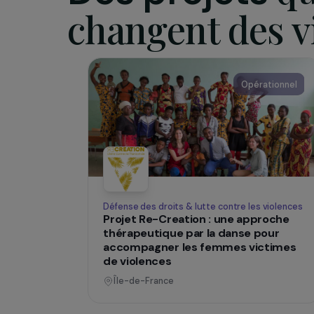
familial 
sauvegard
SUR LE TERRAIN
Des projets
changent des
Opératio