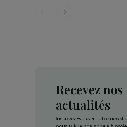
Défense des droits & lutte contre les viol
Projet Re-Creation : une approc
thérapeutique par la danse pour
accompagner les femmes victi
de violences
Île-de-France