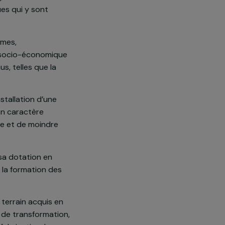
issement compte une forte
tés économiques qui y sont
oupe 700 femmes,
ut l’insertion socio-économique
s de revenus, telles que la
 travers l’installation d’une
de karité. Son caractère
ment artisanale et de moindre
 production, sa dotation en