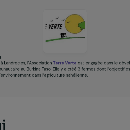
Seme pour favoriser leur
insertion socio-
économique.
iation
 1989 à Landrecies, l’Association
Terre Verte
est engagée 