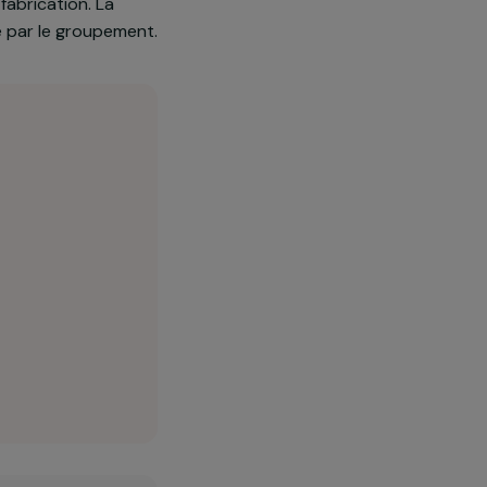
 baratte) et la formation des
ruits sur un terrain acquis en
 techniques de transformation,
 activités de fabrication. La
açon autonome par le groupement.