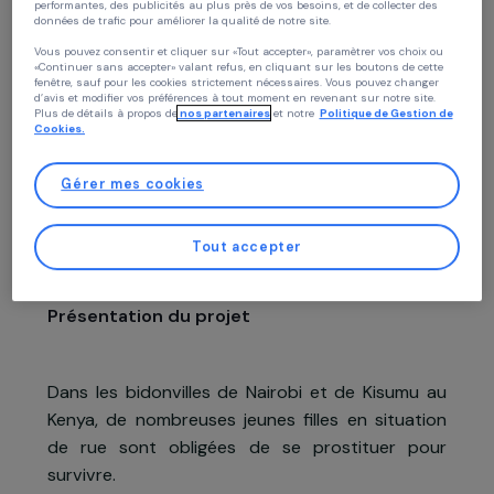
Construire ensemble un autre avenir :
Politique des cookies
réinsertion des jeunes femmes en
Chez RAJA nous utilisons des cookies avec nos partenaires pour améliorer vo
expérience sur notre site et notre blog. Cela nous permet de vous proposer de
situation de prostitution
contenus personnalisés adaptés à votre profil et de fonctionnalités
performantes, des publicités au plus près de vos besoins, et de collecter des
données de trafic pour améliorer la qualité de notre site.
Droits sexuels et reproductifs
Éducation
Violences
Vous pouvez consentir et cliquer sur «Tout accepter», paramètrer vos choix ou
«Continuer sans accepter» valant refus, en cliquant sur les boutons de cette
fenêtre, sauf pour les cookies strictement nécessaires. Vous pouvez changer
ECPAT
d’avis et modifier vos préférences à tout moment en revenant sur notre site.
Kenya,
Afrique
Plus de détails à propos de
nos partenaires
et notre
Politique de Gestion 
Cookies.
Projet soutenu en 2015 : Agir pour les femmes
Gérer mes cookies
Tout accepter
Présentation du projet