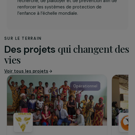
L’association
ECPAT International
est un réseau mondial
d’organisations de la société civile dédié à
l’élimination de l’exploitation sexuelle des
enfants. Fondé en 1990, le réseau rassemble
aujourd’hui
141 organisations membres dans
113 pays
et coordonne des actions de
recherche, de plaidoyer et de prévention afin de
renforcer les systèmes de protection de
l’enfance à l’échelle mondiale.
SUR LE TERRAIN