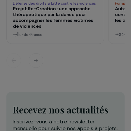
qui changent d
Des projets
vies
Voir tous les projets
Opérationnel
Défense des droits & lutte contre les violences
F
Projet Re-Creation : une approche
A
thérapeutique par la danse pour
c
accompagner les femmes victimes
l