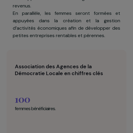
associations villageoises d’épargne et de crédi
(AVEC). Gérées par les femmes membres, ce
associations permettent aux femmes d’épargne
de façon collective puis, grâce à cette épargne
d’emprunter à des taux bas pour lancer o
développer leurs activités génératrices d
revenus.
En parallèle, les femmes seront formées e
appuyées dans la création et la gestio
d’activités économiques afin de développer de
petites entreprises rentables et pérennes.
Association des Agences de la
Démocratie Locale en chiffres clés