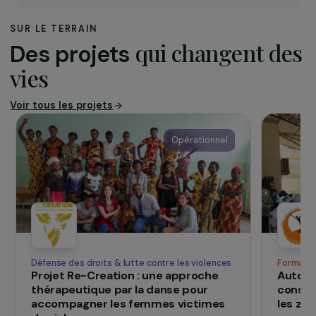
L’association
L’ALDA (Association européenne pour la
démocratie locale)
est une association créée
en 1999 à l’initiative du Conseil de l’Europe. Elle
œuvre pour promouvoir la bonne gouvernance,
la démocratie locale et la participation
citoyenne dans l’Union européenne, les pays
voisins et au-delà.
SUR LE TERRAIN
qui changent d
Des projets
vies
Voir tous les projets