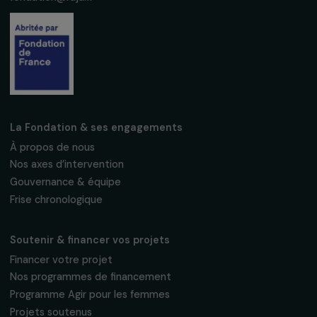
Suivez-nous
Fondation RAJA–Danièle Marcovici
16, rue de l’étang, Paris Nord 2
95 977 Roissy CDG Cedex
fondation@raja.fr