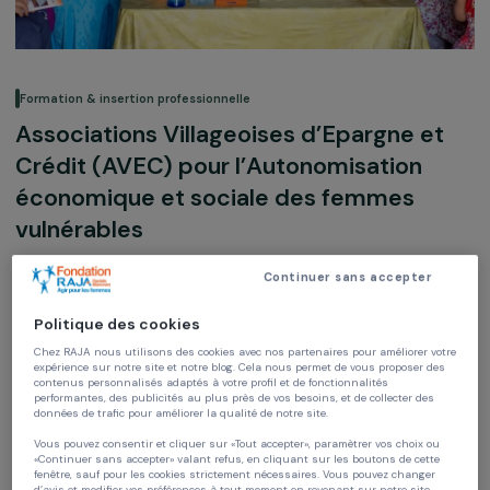
Formation & insertion professionnelle
Associations Villageoises d’Epargne e
Crédit (AVEC) pour l’Autonomisation
économique et sociale des femmes
vulnérables
Éducation
Insertion pro
Continuer sans accepter
Association des Agences de la Démocratie
Politique des cookies
Locale
Chez RAJA nous utilisons des cookies avec nos partenaires pour améliorer vo
Maroc,
Afrique
expérience sur notre site et notre blog. Cela nous permet de vous proposer de
contenus personnalisés adaptés à votre profil et de fonctionnalités