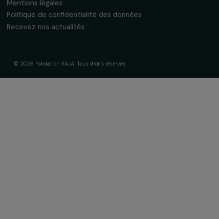
À propos de nous
Nos axes d’intervention
Gouvernance & équipe
Frise chronologique
Soutenir & financer vos projets
Financer votre projet
Nos programmes de financement
Programme Agir pour les femmes
Projets soutenus
Actualités & ressources
Regards féministes
Nos temps forts
A lire & à visionner