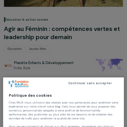
Éducation & action sociale
Agir au Féminin : compétences vertes 
leadership pour demain
Éducation
Jeunes filles
Planète Enfants & Développement
Inde,
Asie
Projet soutenu en 2025 : Agir pour les femmes
Continuer sans accepter
Politique des cookies