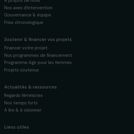
Fondation RAJA–Danièle Marcovici
16, rue de l’étang, Paris Nord 2
95 977 Roissy CDG Cedex
fondation@raja.fr
La Fondation & ses engagements