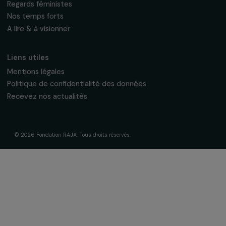
À propos de nous
Nos axes d’intervention
Gouvernance & équipe
Frise chronologique
Soutenir & financer vos projets
Financer votre projet
Nos programmes de financement
Programme Agir pour les femmes
Projets soutenus
Actualités & ressources
Regards féministes
Nos temps forts
A lire & à visionner