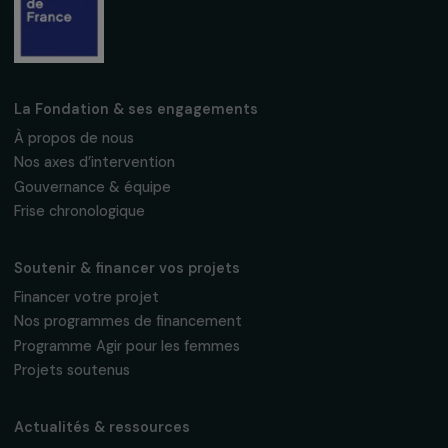
Fondation RAJA–Danièle Marcovici
16, rue de l’étang, Paris Nord 2
95 977 Roissy CDG Cedex
fondation@raja.fr
La Fondation & ses engagements