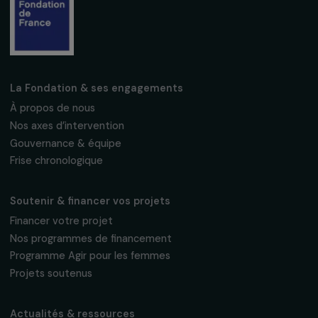
S'abonner
Suivez-nous
Fondation RAJA–Danièle Marcovici
16, rue de l’étang, Paris Nord 2
95 977 Roissy CDG Cedex
fondation@raja.fr