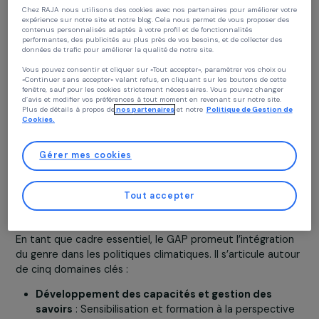
changement climatique.
COP25 (2019)
: Renouvellement du Plan d’Action d
Continuer sans accepter
Genre (GAP).
COP27 (2022)
: Rapport intermédiaire du GAP
Politique des cookies
soulignant des défis à relever tels que l’insuffisance
Chez RAJA nous utilisons des cookies avec nos partenaires pour améliorer vo
des engage-ments climatiques nationaux (pointant
expérience sur notre site et notre blog. Cela nous permet de vous proposer de
l’écart entre les ambitions déclarées et les actions
contenus personnalisés adaptés à votre profil et de fonctionnalités
performantes, des publicités au plus près de vos besoins, et de collecter des
nécessaires afin de limiter le réchauffement climat
données de trafic pour améliorer la qualité de notre site.
à 1,5°) ou encore l’adaptation insuffisante et trop l
Vous pouvez consentir et cliquer sur «Tout accepter», paramètrer vos choix ou
particulièrement des régions les plus vulnérables fa
«Continuer sans accepter» valant refus, en cliquant sur les boutons de cette
au changement climatique.
fenêtre, sauf pour les cookies strictement nécessaires. Vous pouvez changer
d’avis et modifier vos préférences à tout moment en revenant sur notre site.
Malgré ces progrès, la participation des femmes à la
Plus de détails à propos de
nos partenaires
et notre
Politique de Gestion 
dernière COP29 ne représentait que 36 % et l’intégrati
Cookies.
de l’intersectionnalité dans les politiques climatiques
restait insuffisante.
Gérer mes cookies
Tout accepter
Le Plan d’Action de Genre (GAP) : cinq domaines
prioritaires