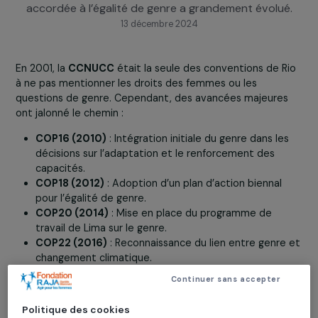
sous la Convention-Cadre des Nations Unies sur l
Changements Climatiques (CCNUCC), l’importanc
accordée à l’égalité de genre a grandement évolu
13 décembre 2024
En 2001, la
CCNUCC
était la seule des conventions de R
à ne pas mentionner les droits des femmes ou les
questions de genre. Cependant, des avancées majeure
ont jalonné le chemin :
COP16 (2010)
: Intégration initiale du genre dans le
décisions sur l’adaptation et le renforcement des
capacités.
COP18 (2012)
: Adoption d’un plan d’action biennal
pour l’égalité de genre.
COP20 (2014)
: Mise en place du programme de
travail de Lima sur le genre.
COP22 (2016)
: Reconnaissance du lien entre genre