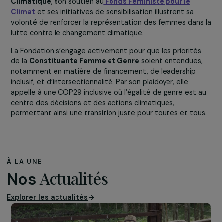
les expériences des femmes marginalisées.
Augmentation des financements
pour soutenir d
actions concrètes et inclusives sur le terrain.
La Fondation RAJA-Danièle Marcovici : un plaidoyer
pour une COP inclusive et égalitaire
La Fondation RAJA-Danièle Marcovici s’engage aux côté
de partenaires internationaux pour promouvoir
une just
climatique inclusive
. Son action dans la coalition
Justi
Climatique
, son soutien au
Fonds Féministe pour le
Climat
et ses initiatives de sensibilisation illustrent sa
volonté de renforcer la représentation des femmes dan
lutte contre le changement climatique.
La Fondation s’engage activement pour que les priorité
de la
Constituante Femme et Genre
soient entendues
notamment en matière de financement, de leadership
inclusif, et d’intersectionnalité. Par son plaidoyer, elle